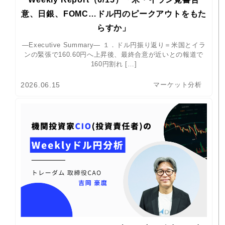
意、日銀、FOMC…ドル円のピークアウトをもた
らすか」
―Executive Summary― １．ドル円振り返り＝米国とイラ
ンの緊張で160.60円へ上昇後、最終合意が近いとの報道で
160円割れ […]
2026.06.15
マーケット分析