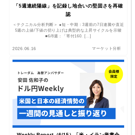
「5週連続陽線」を記録し地合いの堅固さを再確
認
＜テクニカル分析判断＞ ●短・中期：3週前の7日連騰や直近
5週の上値/下値の切り上げは典型的な上昇サイクルを示唆
■6/8週：「寄付160. […]
2026.06.16
マーケット分析
Weekly Report（6/15）「米・イラン覚書合