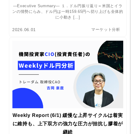
―Executive Summary― １．ドル円振り返り＝米国とイラ
ンの情勢にらみ、ドル円は一時159.65円へ切り上げも全体的
に小動き […]
2026.06.01
マーケット分析
Weekly Report (6/1) 緩慢な上昇サイクルは着実
に維持も、上下双方の強力な圧力が拮抗し膠着が
継続