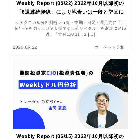
Weekly Report (06/22) 2022年10月以降初の
「6週連続陽線」により地合いは一段と堅固に
＜テクニカル分析判断＞ ●短・中期：日足・週足共に「上
値/下値を切り上げる典型的な上昇サイクル」を継続 □6/15
週：「寄付160.11：1 […]
2026.06.22
マーケット分析
Weekly Report (06/15) 2022年10月以降初の