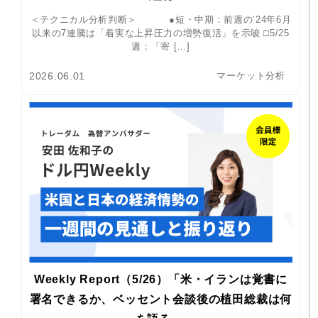
＜テクニカル分析判断＞ ●短・中期：前週の’24年6月
以来の7連騰は「着実な上昇圧力の増勢復活」を示唆 □5/25
週：「寄 […]
2026.06.01
マーケット分析
Weekly Report（5/26）「米・イランは覚書に
署名できるか、ベッセント会談後の植田総裁は何