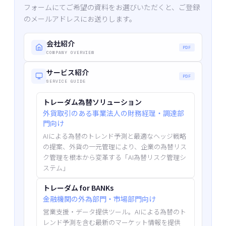
フォームにてご希望の資料をお選びいただくと、ご登録
のメールアドレスにお送りします。
会社紹介
PDF
COMPANY OVERVIEW
サービス紹介
PDF
SERVICE GUIDE
トレーダム為替ソリューション
外貨取引のある事業法人の財務経理・調達部
門向け
AIによる為替のトレンド予測と最適なヘッジ戦略
の提案、外貨の一元管理により、企業の為替リス
ク管理を根本から変革する「AI為替リスク管理シ
ステム」
トレーダム for BANKs
金融機関の外為部門・市場部門向け
営業支援・データ提供ツール。AIによる為替のト
レンド予測を含む最新のマーケット情報を提供