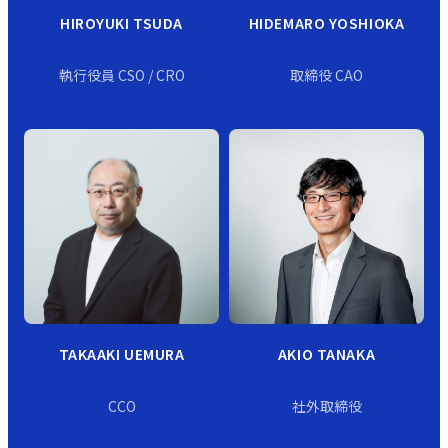
HIROYUKI TSUDA
HIDEMARO YOSHIOKA
執行役員 CSO / CRO
取締役 CAO
TAKAAKI UEMURA
AKIO TANAKA
CCO
社外取締役