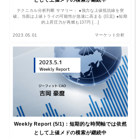
テクニカル分析判断 サマリー： ●強力な上値抵抗線を突
破。当面は上値トライの可能性が急速に高まる (日足) ●短期
的上昇圧力が再燃も137円 […]
2023.05.01
マーケット分析
Weekly Report (5/1)：短期的な時間軸では依然
として上値メドの模索が継続中