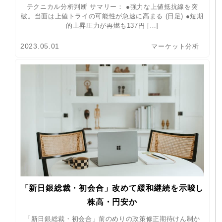
テクニカル分析判断 サマリー： ●強力な上値抵抗線を突
破。当面は上値トライの可能性が急速に高まる (日足) ●短期
的上昇圧力が再燃も137円 […]
2023.05.01
マーケット分析
「新日銀総裁・初会合」改めて緩和継続を示唆し
株高・円安か
「新日銀総裁・初会合」前のめりの政策修正期待けん制か