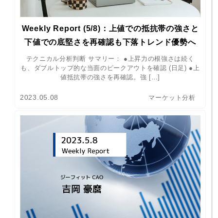
Weekly Report (5/8)：上値での抵抗帯の強さと
下値での底堅さを再確認も下落トレンド優勢へ
テクニカル分析判断 サマリー： ●上昇力の根強さは続く
も、ダブルトップ的な当面のピークアウトを確認 (日足) ●上
値抵抗帯の強さを再確認。強 […]
2023.05.08
マーケット分析