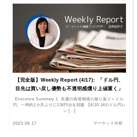
【完全版】Weekly Report (4/17): 「ドル円、
目先は買い戻し優勢も不透明感燻り上値重く」
Executive Summary 1. 先週の為替相場の振り返り＝ドル
円、一時約1カ月ぶりに134円台を回復 【4/10-14のドル円レ
ン […]
2023.04.17
マーケット分析