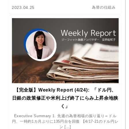
2023.04.25
為替の仕組み
【完全版】Weekly Report (4/24): 「ドル円、
日銀の政策修正や米利上げ終了にらみ上昇余地狭
く」
Executive Summary 1. 先週の為替相場の振り返り＝ドル
円、一時約1カ月ぶりに135円台を回復 【4/17-21のドル円レ
ン […]