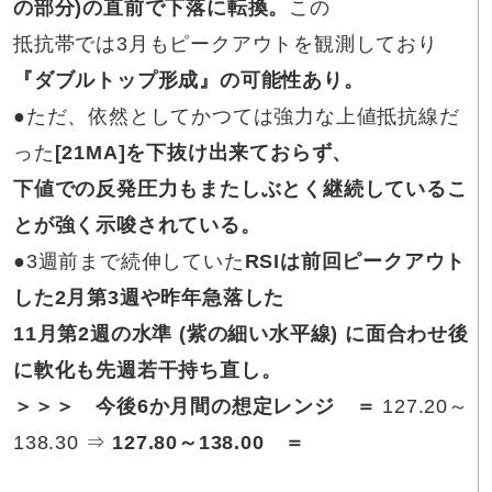
の部分)の直前で下落に転換。
この
抵抗帯では3月もピークアウトを観測しており
『ダブルトップ形成』の可能性あり。
●ただ、依然としてかつては強力な上値抵抗線だ
った
[21MA]を下抜け出来ておらず、
下値での反発圧力もまたしぶとく継続しているこ
とが強く示唆されている。
●
3週前まで続伸していた
RSIは前回ピークアウト
した2月第3週や昨年急落した
11月第2週の水準 (紫の細い水平線)
に面合わせ後
に軟化も先週若干持ち直し。
＞＞＞ 今後6か月間の想定レンジ ＝
127.20～
138.30 ⇒
127.80～138.00 ＝