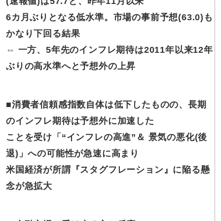
(速報値)は57.7と、昨年11月以来
6カ月ぶりとなる低水準。市場の事前予想(63.0)も
かなり下回る結果
⇔ 一方、5年先のインフレ期待は2011年以来12年
ぶりの高水準へと予想外の上昇
■
消費者信頼感指数自体は低下したものの、長期
のインフレ期待は予想外に加速した
ことを受け「“インフレの高進”＆ 景気の悪化(後
退)」への可能性が急速に高まり
米国経済が所謂『スタグフレーション』に陥る懸
念が急拡大