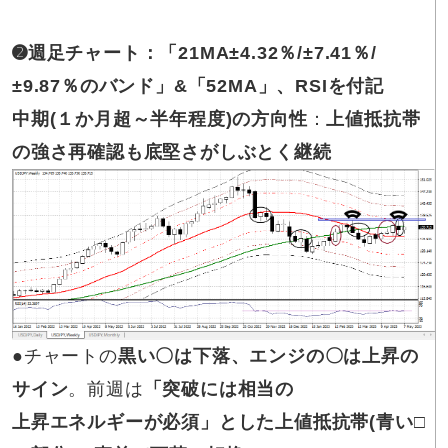
➋週足チャート：「21MA±4.32％/±7.41％/
±9.87％のバンド」&「52MA」、RSIを付記
中期(１か月超～半年程度)の方向性
：
上値抵抗帯
の強さ再確認も底堅さがしぶとく継続
●チャートの
黒い〇は下落、エンジの〇は上昇の
サイン
。前週は
「突破には相当の
上昇エネルギーが必須」とした上値抵抗帯(青い□