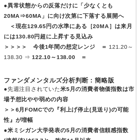
●
異常状態からの反落だけに「少なくとも
20MA⇒60MA」に向け次第に下落する展開へ
＜現在129.65円の水準にある［20MA］は来月
には130.80円超に上昇する見込み
＞＞＞＞ 今後1年間の想定レンジ ＝
121.20～
138.30 ⇒
122.10～138.00 ＝
ファンダメンタルズ分析判断：簡略版
●先週注目されていた
米5月の消費者物価指数は市
場予想比やや弱めの内容
＞＞6月FOMCでの『利上げ停止(見送り)の可能
性』が増幅
●米ミシガン大学発表の5月の消費者信頼感指数