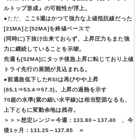
ルトップ形成』の可能性が浮上。
●ただ、
ここ5週はかつて強力な上値抵抗線だった
[21MA]と[52MA]を終値ベースで
(同時に)下抜け出来ておらず、上昇圧力もまた強
力に継続していることを示唆。
先週も[52MA]にタッチ後急上昇に転じており上値
トライ先行の展開が見込まれる。
●前週急低下したRSIは再びやや上昇
(65.1⇒53.4⇒57.3)。上昇の過熱を示す
70超の水準(紫の細い水平線)は相当堅固なるも、
上下ともに変動余地は残存。
＞＞＞想定レンジ＝今週：133.80～137.40 、今
後1ヶ月：131.25～137.85 ＝