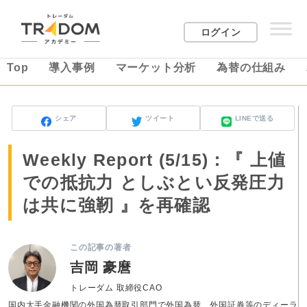
ログイン
Top
導入事例
マーケット分析
為替の仕組み
シェア
ツイート
LINEで送る
Weekly Report (5/15)：『 上値
での抵抗力 としぶとい反発圧力
は共に強靭 』を再確認
この記事の著者
吉岡 豪麿
トレーダム 取締役CAO
国内大手金融機関の外国為替取引部門で外国為替、外国証券等のディーラ