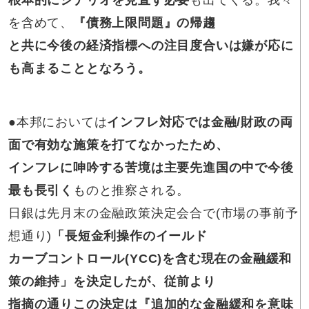
根本的にシナリオを見直す必要
も出てくる。我々
を含めて、
『債務上限問題』の帰趨
と共に今後の経済指標への注目度合いは嫌が応に
も高まることとなろう。
●本邦においては
インフレ対応では金融/財政の両
面で有効な施策を打てなかったため、
インフレに呻吟する苦境は主要先進国の中で今後
最も長引く
ものと推察される。
日銀は先月末の金融政策決定会合で(市場の事前予
想通り)
「長短金利操作のイールド
カーブコントロール(YCC)を含む現在の金融緩和
策の維持」を決定したが、従前より
指摘の通りこの決定は『追加的な金融緩和を意味