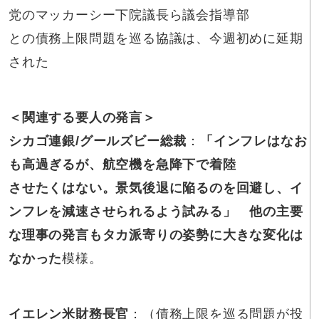
党のマッカーシー下院議長ら議会指導部
との債務上限問題を巡る協議は、今週初めに延期
された
＜関連する要人の発言＞
シカゴ連銀/グールズビー総裁
：
「インフレはなお
も高過ぎるが、航空機を急降下で着陸
させたくはない。景気後退に陥るのを回避し、イ
ンフレを減速させられるよう試みる」
他の主要
な理事の発言もタカ派寄りの姿勢に大きな変化は
なかった
模様。
イエレン米財務長官
：（債務上限を巡る問題が投