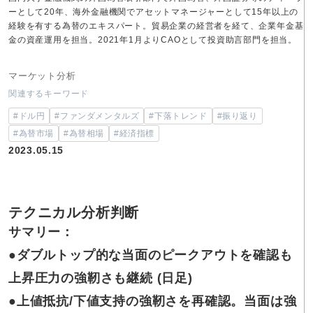
ーとして20年、海外金融機関でアセットマネージャーとして15年以上の
経験を有する為替のエキスパート。貿易企業の経営者を経て、企業年金基
金の資産運用を担当。2021年1月よりCAOとして投資助言部門を担当。
マーケット分析
関連するキーワード
#ドル円
#ファンダメンタルズ
#下落トレンド
#振り返り
#為替市場
#為替相場
#経済指標
2023.05.15
テクニカル分析判断
サマリー：
●
ダブルトップ的な当面のピークアウトを確認も
上昇圧力の強靭さも継続 (日足)
●上値抵抗/下値支持の強靭さを再確認。当面は強