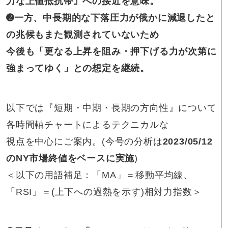
力な上値抵抗帯』への接近を意味。
➋一方、中長期的な下落圧力が俄かに減退したと
の兆候もまた観測されていないため
今後も「更なる上昇を阻み・押下げる力が次第に
強まってゆく」との想定を継続。
以下では『短期・中期・長期の方向性』について
各時間軸チャートによるテクニカルな
視点を中心にご案内。(今号の分析は
2023/05/12
のNY市場終値をベースに実施
)
＜以下の用語補足：「MA」＝移動平均線、
「RSI」＝(上下への過熱を示す)相対力指数＞