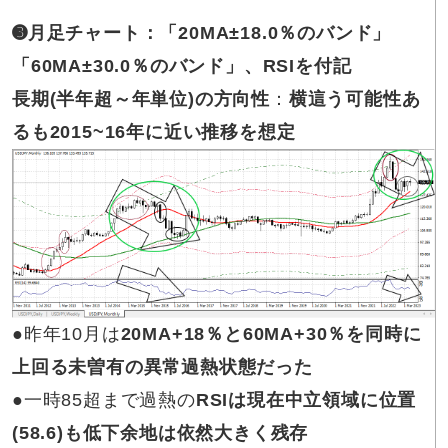
➌月足チャート：「20MA±18.0％のバンド」
「60MA±30.0％のバンド」、RSIを付記
長期(半年超～年単位)の方向性
：
横這う可能性あ
るも2015~16年に近い推移を想定
●昨年10月は
20MA+18％と60MA+30％を同時に
上回る未曽有の異常過熱状態だった
●一時85超まで過熱の
RSIは現在中立領域に位置
(58.6)も低下余地は依然大きく残存