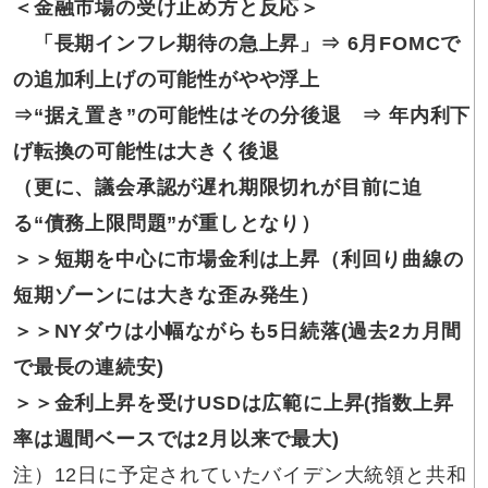
＜金融市場の受け止め方と反応＞
「長期インフレ期待の急上昇」⇒ 6月FOMCで
の追加利上げの可能性がやや浮上
⇒“据え置き”の可能性はその分後退 ⇒ 年内利下
げ転換の可能性は大きく後退
（更に、議会承認が遅れ期限切れが目前に迫
る“債務上限問題”が重しとなり）
＞＞短期を中心に市場金利は上昇（利回り曲線の
短期ゾーンには大きな歪み発生）
＞＞NYダウは小幅ながらも5日続落(過去2カ月間
で最長の連続安)
＞＞金利上昇を受けUSDは広範に上昇(指数上昇
率は週間ベースでは2月以来で最大)
注）12日に予定されていたバイデン大統領と共和