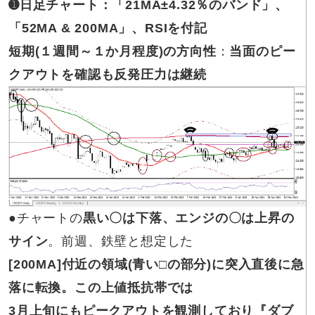
➊日足チャート：「21MA±4.32％のバンド」、
「52MA & 200MA」、RSIを付記
短期(１週間～１か月程度)の方向性
：
当面のピー
クアウトを確認も反発圧力は継続
●チャートの
黒い〇は下落、エンジの〇は上昇の
サイン
。前週、鉄壁と想定した
[200MA]付近の領域(青い□の部分)に突入直後に急
落に転換。この上値抵抗帯では
3月上旬にもピークアウトを観測しており『ダブ