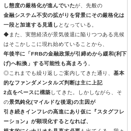
し態度の厳格化が進んでいた
が、先般の
金融システム不安の拡がりを背景にその厳格化は
一段と加速する見通し
となっている。
◆また、実態経済が景気後退に陥りつつある兆候
はそこかしこに現れ始めていることから、
年後半に「FRBの金融政策が引締めから緩和(利下
げ)へ転換」する可能性も高まろう
。
◎これまでも繰り返しご案内してきた通り、
基本
的なファンダメンタルズ判断は主に上記
2点をベースに構築
してきた。しかしながら、そ
の
景気鈍化(マイルドな後退)の主因が
引き続きインフレの高進にあり仮に『スタグフレ
ーション』が顕現化するとなれば、