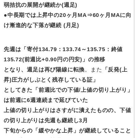
弱拮抗の展開が継続か(週足)
●
中長期では上昇中の20ヶ月MA⇒60ヶ月MAに向
け漸進的な下落が継続 (月足)
先週は「寄付134.79：133.74～135.75：終値
135.72(前週比+0.90円の円安)」の推移
となり、週足は再び陽線に転換
。また
「反発(上
昇)圧力がしぶとく残存している証」
としてきた「前週比での下値/上値の切り上がり」
は前週に6週連続まで延びていた
上値の切り上がりはさすがに潰えたものの、下値
の切り上がりは先週も継続し3月
下旬からの「緩やかな上昇」が継続していること