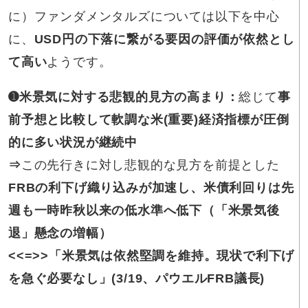
に）ファンダメンタルズについては以下を中心
に、
USD円の下落に繋がる要因
の評価が依然とし
て高い
ようです。
➊米景気に対する
悲観的見方の高まり：
総じて
事
前予想と比較して軟調な米(重要)経済指標が圧倒
的に多い状況が継続中
⇒
この先行きに対し悲観的な見方を前提とした
FRB
の利下げ織り込みが加速し、米債利回りは先
週も一時昨秋以来の低水準へ低下（「米景気後
退」懸念の増幅）
<<=>>
「米景気は依然堅調を維持。現状で利下げ
を急ぐ必要なし」(3/19、パウエルFRB議長)