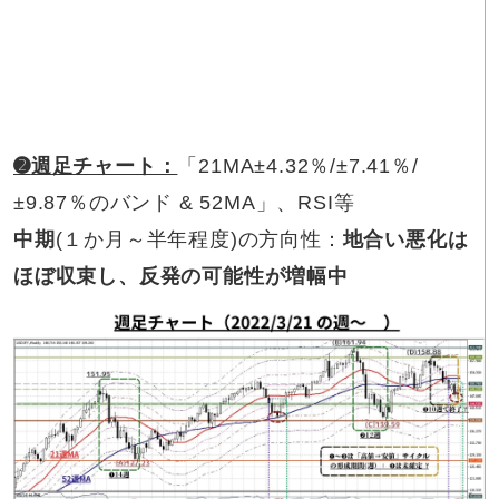
➋
週足チャート：
「21MA±4.32％/±7.41％/
±9.87％のバンド & 52MA」、RSI等
中期
(１か月～半年程度)の方向性：
地合い悪化は
ほぼ収束し、反発の可能性が増幅中