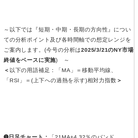
～以下では『短期・中期・長期の方向性』につい
ての分析ポイント及び各時間軸での想定レンジを
ご案内します。(今号の分析は
2025/3/21のNY市場
終値をベースに実施
) ～
＜
以下の用語補足：「MA」＝移動平均線、
「RSI」＝(上下への過熱を示す)相対力指数
＞
➊
日足チャート：
「21MA±4.32％のバンド、