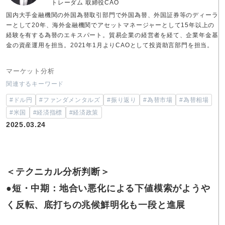
トレーダム 取締役CAO
国内大手金融機関の外国為替取引部門で外国為替、外国証券等のディーラ
ーとして20年、海外金融機関でアセットマネージャーとして15年以上の
経験を有する為替のエキスパート。貿易企業の経営者を経て、企業年金基
金の資産運用を担当。2021年1月よりCAOとして投資助言部門を担当。
マーケット分析
関連するキーワード
#ドル円
#ファンダメンタルズ
#振り返り
#為替市場
#為替相場
#米国
#経済指標
#経済政策
2025.03.24
＜テクニカル分析判断＞
●
短・中期：
地合い悪化による下値模索がようや
く反転、底打ちの兆候
鮮明化も一段と進展