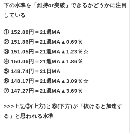
下の水準を「維持or突破」できるかどうかに注目
している
① 152.88
円
＝21週MA
② 151.86円＝21週MA
▲0.69％
③
151.05円＝21週MA▲1.23％
☆
④
150.06円＝
21週
MA▲1.86％
⑤
148.74円＝21日MA
⑥ 148.17円＝21週MA▲3.09％☆
⑦ 147.27円＝21週MA▲3.69％
>>>
上記
③(上方)
と
⑥(下方)
が「
抜けると加速す
る」と思われる水準