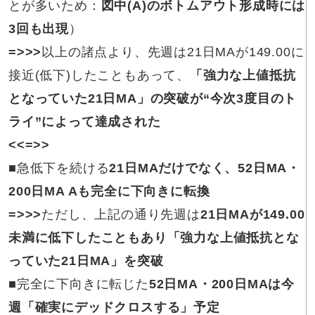
とが多いため：
図中(A)のボトムアウト形成時には
3回も出現
）
=>>>
以上の諸点より、先週は21日MAが149.00に
接近(低下)したこともあって、
「強力な上値抵抗
となっていた21日MA」の突破が“今次3度目のト
ライ”によって達成された
<<=>>
■
急低下
を続ける
21日MAだけでなく、52日MA・
200日MA Aも完全に下向きに転換
=>>>
ただし、上記の通り先週は
21日MAが149.00
未満に低下したこともあり「強力な上値抵抗とな
っていた21日MA」を突破
■
完全に下向きに転じた
52日MA・200日MA
は
今
週「確実にデッドクロスする」予定