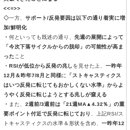
<<=>>
◇
一方、
サポート/反発要因は以下の通り着実に増
加/鮮明化
・
何といっても既述の通り、
先週の展開によって
「今次下落サイクルからの脱却」の可能性が高ま
った
こと
・RSIが
低位から反発の兆し
を見せた上、
一昨年
12月＆昨年7/8月と同様
に
「ストキャスティクス
はいつ反発に転じてもおかしくない水準」からよ
うやく反発に転じようとする兆しが窺える
・
また、
2
週前/3週前は「21週MA▲4.32％」の重
要ポイント付近で反発に転じており
、
上記RSI/ス
トキャスティクスの水準＆形状を含め、
一昨年12