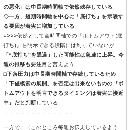
の悪化」は中長期時間軸で依然残存している
◇一方、
短期時間軸を中心に「底打ち」を示唆す
る要因が着実に増加している
=>>>
依然として全時間軸での「ボトムアウト(底
打ち)」を明示できる段階には到っていないが
「“底打ち”を通過」した可能性は急速に上昇。今
週の推移も要注目
と言えよう
□下落圧力は
中長期時間軸で存続しているため
「下値模索の展開」を否定は出来ないものの『ボ
トムアウトを明言できるタイミングは着実に接近
中』だと判断
している
＝＝＝＝＝＝＝＝＝＝＝＝＝
一方で、（このところ毎週お伝えしているよう