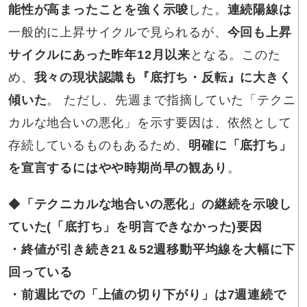
能性が高まったことを強く示唆
した。
連続陽線は
一般的に上昇サイクルで見られるが、
今回も上昇
サイクルにあった昨年12月以来
となる。このた
め、
我々の現状認識も『底打ち・反転』に大きく
傾いた
。 ただし、先週まで指摘していた「テクニ
カルな地合いの悪化」を示す要因は、依然として
存続しているものもあるため、
明確に「底打ち」
を宣言するにはやや時期尚早の観あり
。
◆
「テクニカルな
地合いの悪化」
の継続を示唆し
ていた(「底打ち」を明言できなかった)要因
・終値が
引き続き21＆52週移動平均線を大幅に下
回っている
・前週比
での「上値の切り下がり」は7週連続で