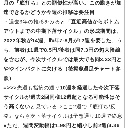
月の「底打ち」との類似性が高い
。この動きが加
速できるかどうか今週の推移は要注目
・
過去3年
の推移をみると
「直近高値からボトム
アウトまでの中期下落サイクル」の形成期間は、
2022年秋が14週、昨年7-8月が12週を要した
。う
ち、
前者は1週で8.5円/後者は同7.3円の超大陰線
を含むが、今次サイクルでは最大でも同3.33円と
ややインパクトに欠ける（後掲➋週足チャート参
照）
=>>>
先週も指摘の通り
10
週を経過した今次下落
サイクルが過去2回同様12週超となる可能性はそ
う高くない
と見ている⇒ここ2週で『底打ち/反
発』なら今次下落サイクルは予想通り10週で終息
●
ただ、
週間変動幅は1.98円と縮小し前2週(4.36