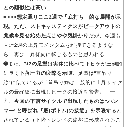
との類似性は高い
=>>>
想定通りここ2週で「底打ち」的な展開が示
現
。
ただ、ストキャスティクスがピークアウトの
兆候を見せ始めた点はやや気掛かり
だが、今週も
直近2週の上昇モメンタムを維持できるような
ら、再び上昇傾向に転じるものと思われる
➍
また、
3/7
の足型は
実体に比べて下ヒゲが圧倒的
に長く
下落圧力の疲弊を示唆
。足型は“首吊り
線”に似ているが『首吊り線は一般的に上昇サイク
ルの最終盤に出現しピークの接近を警告』。一
方、
今回の下落サイクルで出現したものは“ハン
マー”と呼ばれ『底(ボトム)の接近』を示唆
すると
されている（下降トレンドの終盤に形成されるこ