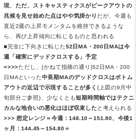
現
。
ただ、ストキャスティクスがピークアウトの
兆候を見せ始めた点はやや気掛かり
だが、今週も
直近2週の上昇モメンタムを維持できるような
ら、再び上昇傾向に転じるものと思われる
■
完全に下向きに転じた
52日MA・200日MAは今
週「確実にデッドクロスする」予定
=>>>
ただし、(かねて指摘の通り)52日MA・200
日MAといった
中長期MAのデッドクロスはボトム
アウトの近辺で示現することが多く
(上図の9月中
旬部分ご参照)、少なくとも
短期時間軸ではテクニ
カルな地合いの悪化はほぼ収束した
と考えられる
>>> 想定レンジ＝今週：148.10～151.80、今後1
ヶ月：144.45～154.80＝