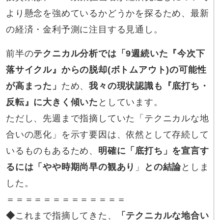
より懸念を強めているかどうかを探るため、最新
の経済・金利予測に注目する見通し。
前半の
テクニカル分析では「9週続いた『今次下
落サイクル』からの脱却(ボトムアウト)の可能性
が高まった」
ため、
我々の現状認識も『底打ち・
反転』に大きく傾いた
としています。
ただし、先週まで指摘していた「テクニカルな地
合いの悪化」を示す要因は、依然として存続して
いるものもあるため、
明確に「底打ち」を宣言す
るには「やや時期尚早の観あり
」
との結論
としま
した。
＝＝＝＝＝＝＝＝＝＝＝＝＝
◆
これまで指摘してきた、
「テクニカルな地合い