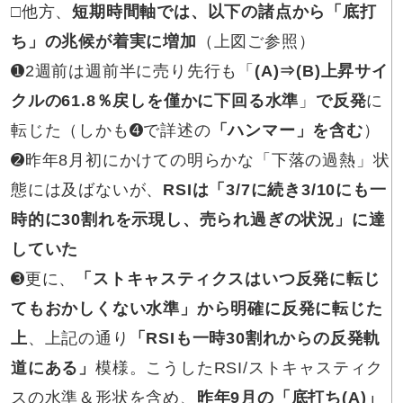
□
他方、
短期時間軸では、以下の諸点から「底打
ち」の兆候が着実に増加
（上図ご参照）
➊2週前は
週前半に売り先行も「
(A)⇒(B)上昇サイ
クルの61.8％戻しを僅かに下回る水準
」
で反発
に
転じた（しかも➍で詳述の
「ハンマー」を含む
）
➋
昨年8月初にかけての明らかな「下落の過熱」状
態には及ばないが、
RSIは「3/7に続き3/10にも一
時的に30割れを示現し、売られ過ぎの状況」に達
していた
➌更に、
「ストキャスティクスはいつ反発に転じ
てもおかしくない水準」から明確に反発に転じた
上
、上記の通り
「RSIも一時30割れからの反発軌
道にある」
模様。こうしたRSI/ストキャスティク
スの水準＆形状を含め、
昨年9月の「底打ち(A)」