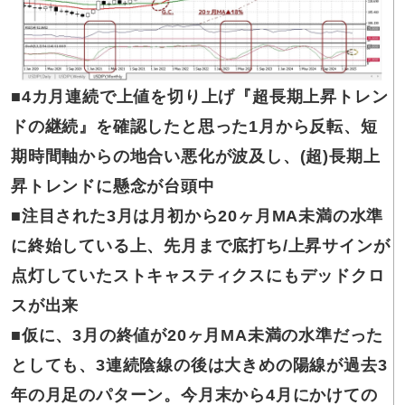
■4カ月連続で
上値を切り上げ『超長期上昇トレン
ドの継続』を確認したと思った1月から反転、短
期時間軸からの地合い悪化が波及し、(超)長期上
昇トレンドに懸念が台頭中
■注目された
3
月は月初から20ヶ月MA未満の水準
に終始している上、先月まで底打ち/上昇サインが
点灯していたストキャスティクスにもデッドクロ
スが出来
■仮に、3月の終値が20ヶ月MA未満の水準だった
としても、3連続陰線の後は大きめの陽線が過去3
年の月足のパターン。今月末から4月にかけての