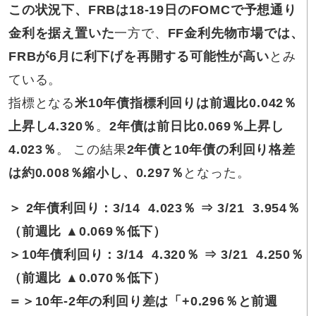
この状況下、FRBは18-19日のFOMCで予想通り
金利を据え置いた
一方で、
FF金利先物市場では、
FRBが6月に利下げを再開する可能性が高い
とみ
ている。
指標となる
米10年債指標利回りは前週比0.042％
上昇し4.320％
。
2年債は前日比0.069％上昇し
4.023％
。 この結果
2年債と10年債の利回り格差
は約0.008％縮小し、0.297％
となった。
＞ 2年債利回り
：3/14 4.023％ ⇒
3/21 3.954
％
（
前週比
▲0.069％低下
）
＞10年債利回り
：3/14 4.320％ ⇒
3/21 4.
250％
（前週比 ▲0.070％低下）
＝＞
10
年-2年の利回り差は「+0.296％と前週