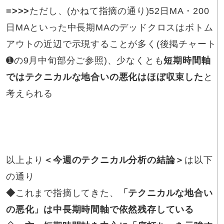
=>>>
ただし、(かねて指摘の通り)52日MA・200
日MAといった中長期MAのデッドクロスはボトム
アウトの近辺で示現することが多く(後掲チャート
➊の9月中旬部分ご参照)、少なくとも
短期時間軸
ではテクニカルな地合いの悪化はほぼ収束した
と
考えられる
以上より
＜今週のテクニカル分析の結論＞
は以下
の通り
◆
これまで指摘してきた、
「テクニカルな地合い
の悪化」
は中長期時間軸で依然残存している