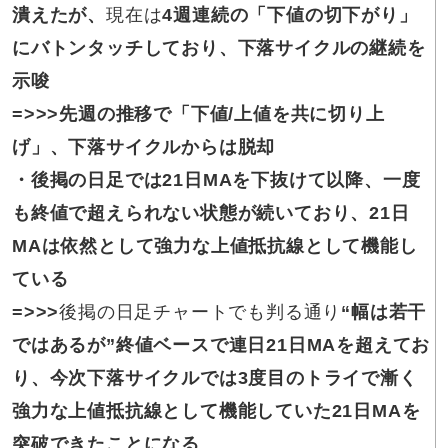
潰えたが、
現在は
4週連続の「下値の切下がり」
にバトンタッチしており、下落サイクルの継続を
示唆
=>>>
先週の
推移で「下値/上値を共に切り上
げ」、下落サイクルからは脱却
・後掲の
日足では21日MAを下抜けて以降、一度
も終値で超えられない状態が続いており、21日
MAは依然として強力な上値抵抗線として機能し
ている
=>>>
後掲の日足チャートでも判る通り
“幅は若干
ではあるが”終値ベースで連日21日MAを超えてお
り、今次下落サイクルでは3度目のトライで漸く
強力な上値抵抗線として機能していた21日MAを
突破できたことになる