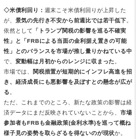
◇
米債利回り
：
週末こそ米債利回りが上昇した
が、
景気の先行き不安から前週比では若干低下
。
依然として
「トランプ関税の影響を巡る不確実
性」と「FRBによる当面の金利据え置きの可能
性」とのバランスを市場が推し量りかねている中
で、
変動幅は月初からのレンジに収まった
。
市場では、
関税措置が短期的にインフレ高進を招
き、経済成長にも悪影響を及ぼすとの懸念が広が
る
。
ただ、これまでのところ、新たな政策の影響は経
済データにまだ反映されていないことから、
市場
参加者もFRBも金融政策(金利水準)を巡って概ね
様子見の姿勢を取らざるを得ないのが現状
か。