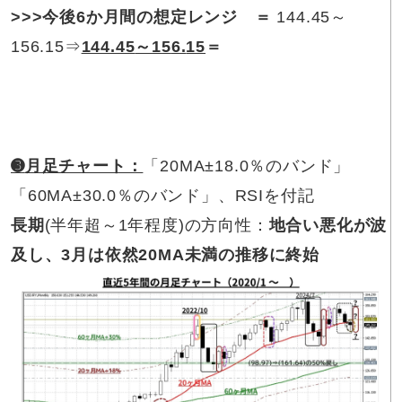
>>>
今後6か月間の想定レンジ ＝
144.45～
156.15⇒
144.45
～1
5
6.
15
＝
➌
月足チャート：
「20MA±18.0％のバンド」
「60MA±30.0％のバンド」、RSIを付記
長期
(半年超～1年程度)の方向性：
地合い悪化が波
及し、3月は依然20MA未満の推移に終始