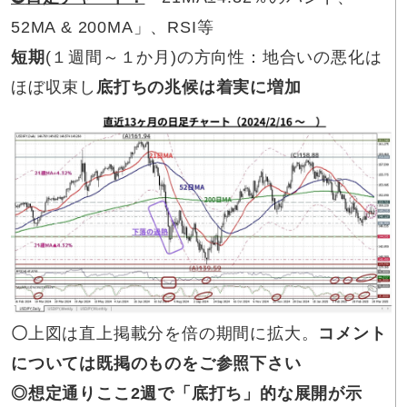
52MA & 200MA」、RSI等
短期
(１週間～１か月)の方向性：地合いの悪化は
ほぼ収束し
底打ちの兆候は着実に増加
〇
上図は直上掲載分を倍の期間に拡大。
コメント
については既掲のものをご参照下さい
◎想定通り
ここ2週で「底打ち」的な展開が示