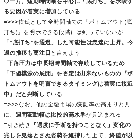
◇一方、
短期時間軸を中心に「底打ち」を示唆す
る
要因が着実に増加している
=>>>
依然として全時間軸での「ボトムアウト(底
打ち)」を明示できる段階には到っていないが
「“底打ち”を通過」した可能性は急速に上昇。今
週の推移も要注目
と言えよう
□下落圧力は
中長期時間軸で存続しているため
「下値模索の展開」を否定は出来ないものの『ボ
トムアウトを明言できるタイミングは着実に接近
中』だと判断
している
=>>>
なお、他の金融市場の変動率の高まりと共
に、
週間変動幅は比較的高水準
が見込まれる
□
引き続き
「
過度に予断を持つことなく」
変化の
兆しを見落とさぬ姿勢
を
維持
した上で、
終値が以