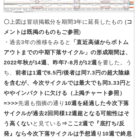
〇
上図は冒頭掲載分を期間3年に延長したもの (
コ
メントは既掲のものもご参照
)
・過去3年の推移をみると
「直近高値からボトム
アウトまでの中期下落サイクル」の形成期間は、
2022年秋が14週、昨年7-8月が12週
を要した。う
ち、
前者は1週で8.5円/後者は同7.3円の超大陰線
を含むが、今次サイクルでは最大でも同3.33円と
ややインパクトに欠ける（上掲チャート参照）
=>>>
先週も指摘の通り
10
週を経過した今次下落
サイクルが過去2回同様12週超となる可能性はそ
う高くない
と見ている
⇒ここ2週で『底打ち/反
発』なら今次下落サイクルは予想通り10週で終息