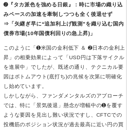
➋『タカ派色を強める日銀』
：時に市場の織り込
みペースの加速を牽制しつつも全く後退せず
⇒
「矢継ぎ早に“追加利上げ観測”を織り込む国内
債券市場(10年国債利回りの急上昇)」
このように「➊米国の金利低下 ＆ ➋日本の金利上
昇」の相乗効果によって「USD円は下落サイクル
を進展中」でしたが、既述の通り、テクニカル要
因はボトムアウト(底打ち)の兆候を次第に明確化
し始めています。
しかしながら、ファンダメンタルズのアプローチ
では、特に「景気後退」懸念が増幅中の➊を覆す
ような要因を見出し難い状況ですし、CFTCでの
投機筋のポジション状況が過去最高に近い円の買