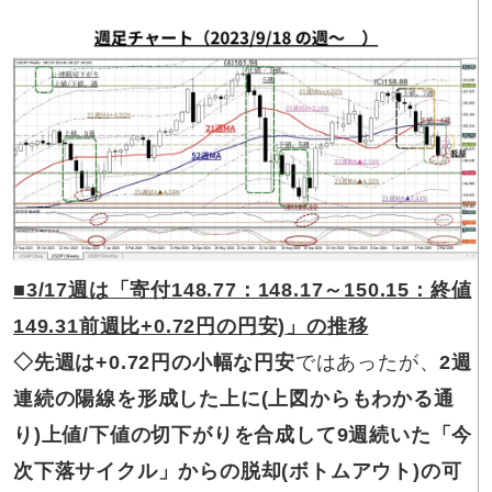
■3/17
週は「寄付148.77：148.17～150.15：終値
149.31前週比
+0.72円
の円安)
」の推移
◇先週
は
+0.72
円の小幅な円安
ではあったが、
2
週
連続の陽線を形成した上に(上図からもわかる通
り)上値/下値の切下がりを合成して9週続いた「今
次下落サイクル」からの脱却(ボトムアウト)の可