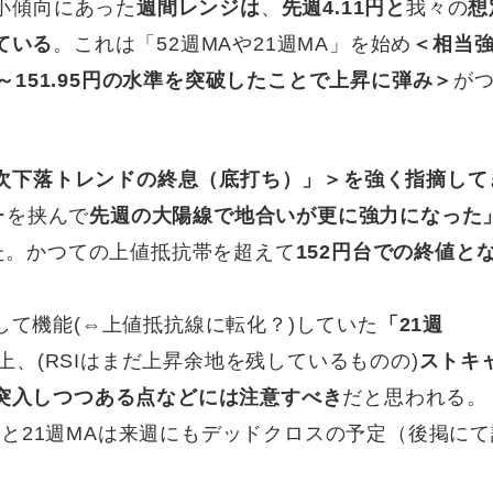
縮小傾向にあった
週間レンジは
、
先週4.11円と
我々の
想
ている
。これは「52週MAや21週MA」を始め
＜相当
5～151.95円の水準を突破したことで上昇に弾み＞
が
次下落トレンドの終息（底打ち）」＞を強く指摘して
ローを挟んで
先週の大陽線で地合いが更に強力になった
た。かつての上値抵抗帯を超えて
152円台での終値と
して機能(⇔上値抵抗線に転化？)していた
「21週
上、(RSIはまだ上昇余地を残しているものの)
ストキ
突入しつつある点などには注意すべき
だと思われる。
Aと21週MAは来週にもデッドクロスの予定
（後掲にて