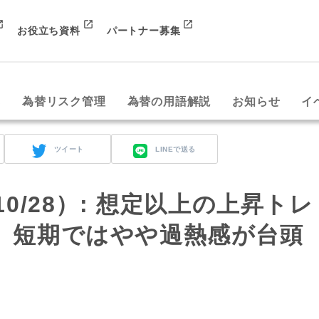
お役立ち資料
パートナー募集
み
為替リスク管理
為替の用語解説
お知らせ
イ
ツイート
LINEで送る
t（10/28）: 想定以上の上昇トレ
、短期ではやや過熱感が台頭