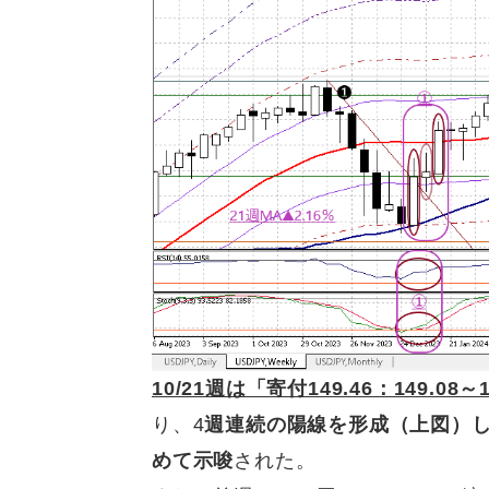
10/21
週は「寄付149.46：149.08～
り
、
4
週連続の陽線を形成（上図）
めて示唆
された。