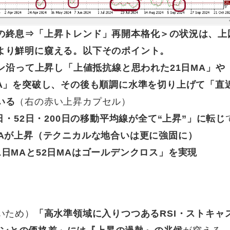
の終息⇒
「上昇トレンド」再開本格化
＞の状況は、上
より鮮明に窺える。以下そのポイント。
ン沿って上昇し「上値抵抗線と思われた21日MA」や
A」を突破し、その後も順調に水準を切り上げて「直
いる
（右の赤い上昇カプセル）
日・52日・200日の移動平均線が
全て“上昇”」に転じ
MAが上昇（テクニカルな地合いは更に強固に）
1日MAと52日MAはゴールデンクロス」を実現
いため）
「高水準領域に入りつつあるRSI・
ストキャ