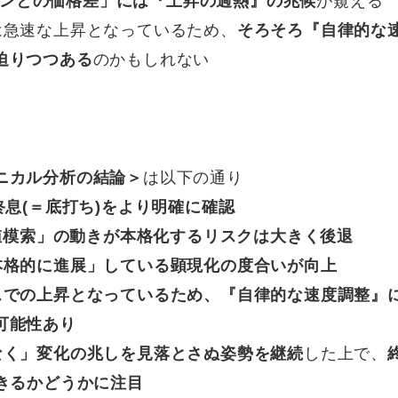
ラインとの価格差」には『上昇の過熱』の兆候
が窺える
は急速な上昇となっているため、
そろそろ『自律的な
迫りつつある
のかもしれない
ニカル分析の結論＞
は以下の通り
息(＝底打ち)をより明確に確認
値模索」の動きが本格化するリスクは大きく後退
本格的に進展」している顕現化の度合いが向上
スでの上昇となっているため、『自律的な速度調整』
可能性あり
なく」変化の兆しを見落とさぬ姿勢を継続
した上で、
きるかどうかに注目