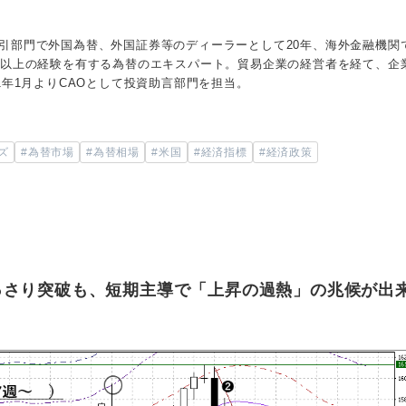
引部門で外国為替、外国証券等のディーラーとして20年、海外金融機関
年以上の経験を有する為替のエキスパート。貿易企業の経営者を経て、企
1年1月よりCAOとして投資助言部門を担当。
ズ
#為替市場
#為替相場
#米国
#経済指標
#経済政策
っさり突破も、短期主導で「上昇の過熱」の兆候が出