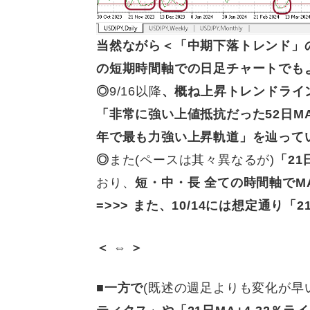
当然ながら＜
「中期下落トレンド」
の短期時間軸での日足チャートでも
◎
9/16以降
、概ね上昇トレンドライ
「非常に強い上値抵抗だった52日M
年で最も力強い上昇軌道」を辿って
◎
また(ペースは其々異なるが)
「21
おり、
短・中・長 全ての時間軸で
=>>>
また、
10/14
には想定通り「2
＜ ⇔ ＞
■
一方で
(既述の週足よりも変化が早