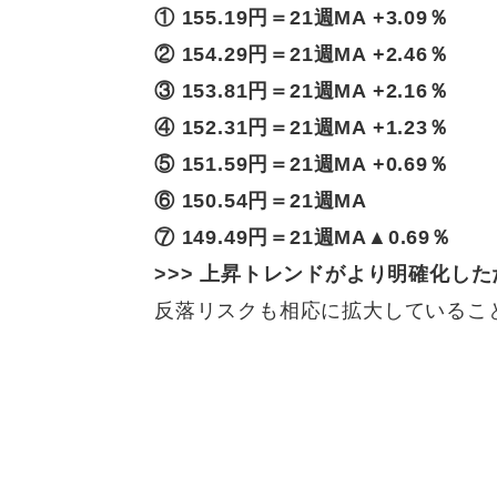
① 155.19
円
＝21週MA +3.09％
②
154.29円＝
21週MA +2.46％
③ 153.81円＝21週MA +2.16％
④
152.31
円
＝
21週MA +1.23％
⑤ 151.59円＝21週MA +0.69％
⑥ 150.54円＝21週MA
⑦ 149.49円＝21週MA▲0.69％
>>>
上昇トレンドがより明確化した
反落リスクも相応に拡大しているこ