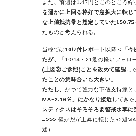
また、前週は1.47円とこのところ
を遥かに上回る格好で急拡大に転じ
な上値抵抗帯と想定していた150.7
たものと考えられる。
当欄では
10/7付レポート
以降
＜「今
たが、「
10/14・21週の軽いフォ
(上図②ご参照)ことを改めて確認
し
たことの意味合いも大きい
。
ただし、
かつて強力な下値支持線と
MA+2.16％」にかなり接近
してきた
スティクスはそろそろ要警戒水準に
=>>>
僅かだが上昇に転じた52週M
述）