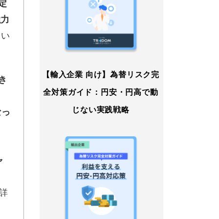
定
強力
つい
【輸入企業 向け】為替リスク完
き
全対策ガイド：円安・円高で動
」
じない実践戦略
なっ
ャ
詳