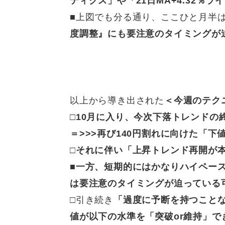
ティクス」や「21日MA+4.32％
■
上図でも分る通り、ここひと月半
度調整』にも要注意のタイミングが
以上から導き出された
＜今週のテク
□10
月に入り、今次下落トレンドの終
＝>>>
再び140円割れに向けた「下
□それに伴い「上昇トレンド再開が
■
一方、
短期的にはかなりハイペー
は要注意のタイミングが迫っている
□
引き続き
「過度に予断を持つこと
値が以下の水準を「突破or維持」で