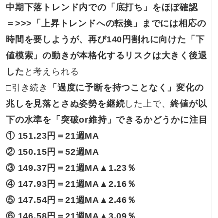
中期下落トレンド内での「底打ち」をほぼ確認
＝>>>
「上昇トレンドへの転換」までには相応の
時間を要しようが、再び140円割れに向けた「下
値模索」の動きが本格化するリスクは大きく後退
した
と考えられる
□
引き続き
「過度に予断を持つことなく」変化の
兆しを見落とさぬ姿勢を継続
した上で、
終値が以
下の水準を「突破or維持」できるかどうかに注目
① 151.23
円
＝21週MA
② 150.15
円
＝
52週MA
③ 149.37円＝21週MA▲1.23％
④ 147.93円＝21週MA▲2.16％
⑤ 147.54円＝21週MA▲2.46％
⑥ 146.58円＝21週MA▲3.09％