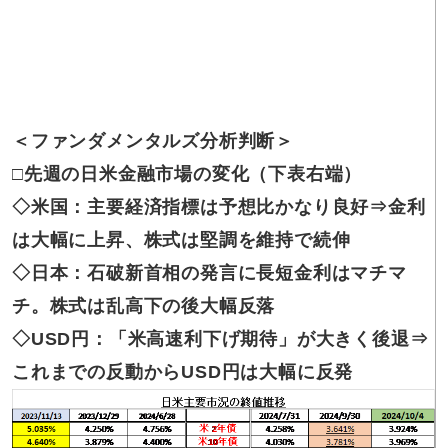
＜ファンダメンタルズ分析判断＞
□
先週の日米金融市場の変化（下表右端）
◇
米国：主要経済指標は予想比かなり良好⇒金利
は大幅に上昇、株式は堅調を維持で続伸
◇日本：石破新首相の発言に長短金利はマチマ
チ。株式は乱高下の後大幅反落
◇USD円：「米高速利下げ期待」が大きく後退⇒
これまでの反動からUSD円は大幅に反発