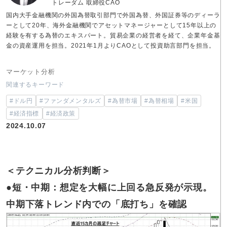
トレーダム 取締役CAO
国内大手金融機関の外国為替取引部門で外国為替、外国証券等のディーラ
ーとして20年、海外金融機関でアセットマネージャーとして15年以上の
経験を有する為替のエキスパート。貿易企業の経営者を経て、企業年金基
金の資産運用を担当。2021年1月よりCAOとして投資助言部門を担当。
マーケット分析
関連するキーワード
#ドル円
#ファンダメンタルズ
#為替市場
#為替相場
#米国
#経済指標
#経済政策
2024.10.07
＜テクニカル分析判断＞
●短・中期：想定を大幅に上回る急反発が示現。
中期下落トレンド内での「底打ち」を確認