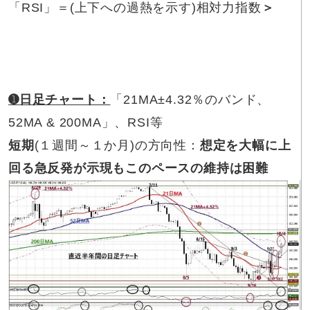
「RSI」＝(上下への過熱を示す)相対力指数
＞
➊
日足チャート：
「21MA±4.32％のバンド、
52MA & 200MA」、RSI等
短期
(１週間～１か月)の方向性：
想定を大幅に上
回る急反発が示現もこのペースの維持は困難