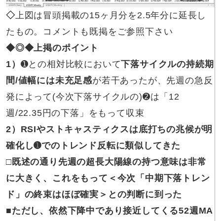
◇
上図は冒頭掲載の15ヶ月分を2.5年分に延長し
たもの。コメントも既掲をご参照下さい
◆◎◆
上掲のポイント
1
）
➊との相対比較において
下落サイクルの持続期
間/値幅には未充足感
が若干あったが、先週の急反
発によって(今次下落サイクルの)➋は「12
週/22.35円の下落」をもって収束
2
）RSIやストキャスティクスは底打ちの兆候が明
確化し➊でのトレンド反転に類似してきた
□既述の通り先週の超長大陽線の持つ意味は非常
に大きく、これをもって＜今次「中期下落トレン
ド」の終束はほぼ確実＞との判断に到った
■ただし、依然下降中であり接近してくる52週MA