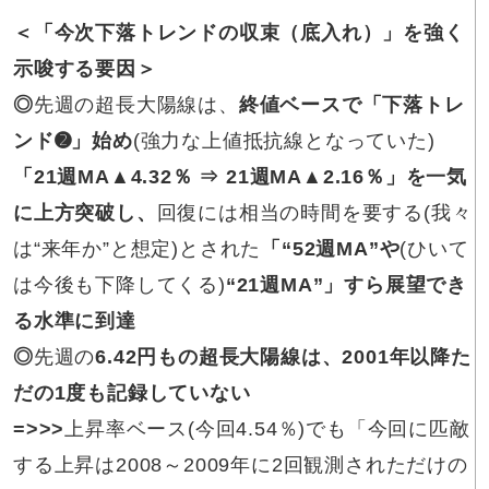
＜「今次下落トレンドの収束（底入れ）」を強く
示唆する要因＞
◎
先週の超長大陽線は、
終値ベースで「下落トレ
ンド➋」始め
(強力な上値抵抗線となっていた)
「21週MA▲4.32％ ⇒ 21週MA▲2.16％」を一気
に上方突破し、
回復には相当の時間を要する(我々
は“来年か”と想定)とされた
「“52週MA”や
(ひいて
は今後も下降してくる)
“21週MA”」すら展望でき
る水準に到達
◎
先週の
6.42円もの超長大陽線は
、2001年以降た
だの1度も記録していない
=>>>
上昇率ベース(今回4.54％)でも「今回に匹敵
する上昇は2008～2009年に2回観測されただけの