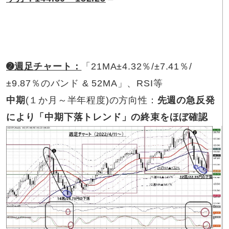
➋週足チャート：
「21MA±4.32％/±7.41％/
±9.87％のバンド & 52MA」、RSI等
中期
(１か月～半年程度)の方向性：
先週の急反発
により「中期下落トレンド」の終束をほぼ確認