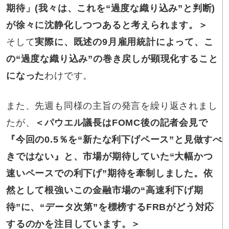
期待」(我々は、これを
“過度な織り込み”
と判断)
が徐々に沈静化しつつあると考えられます。＞
そして
実際に、既述の9月雇用統計によって、こ
の“過度な織り込み”の巻き戻しが顕現化すること
になった
わけです。
また、先週も同様の主旨の発言を繰り返されまし
たが、
＜パウエル議長はFOMC後の記者会見で
『今回の0.5％を“新たな利下げペース”と見做すべ
きではない』と、市場が期待していた“大幅かつ
速いペースでの利下げ”期待を牽制しました。依
然として根強いこの金融市場の“高速利下げ期
待”に、“データ次第”を標榜するFRBがどう対応
するのかを注目しています。＞