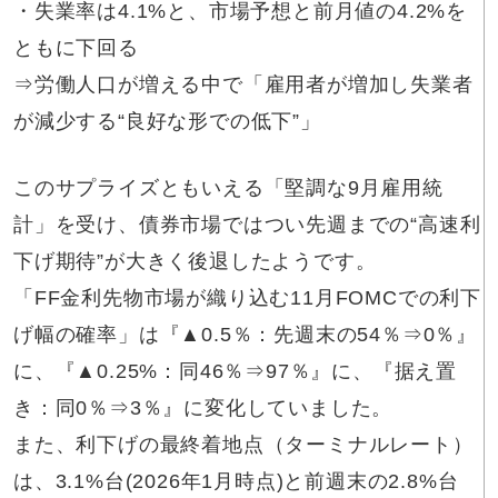
・失業率は4.1%と、市場予想と前月値の4.2%を
ともに下回る
⇒労働人口が増える中で「雇用者が増加し失業者
が減少する“良好な形での低下”」
このサプライズともいえる「堅調な9月雇用統
計」を受け、債券市場ではつい先週までの“高速利
下げ期待”が大きく後退したようです。
「FF金利先物市場が織り込む11月FOMCでの利下
げ幅の確率」は『▲0.5％：先週末の54％⇒0％』
に、『▲0.25%：同46％⇒97％』に、『据え置
き：同0％⇒3％』に変化していました。
また、利下げの最終着地点（ターミナルレート）
は、3.1%台(2026年1月時点)と前週末の2.8%台