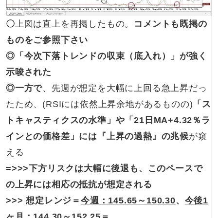
〇
上図は直上を再掲したもの。
コメントも既掲の
ものをご参照下さい
◎
「今次下落トレンドの収束（底入れ）」が強く
示唆された
◎
一方で
、先週が想定を大幅に上回る急上昇だっ
たため、(RSIには依然上昇余地があるものの)
「ス
トキャスティクスの水準」や「21日MA+4.32％ラ
インとの価格差」には『上昇の過熱』の兆候
が窺
える
=>>>
下方リスクは大幅に後退も、このペースで
の上昇には相応の抵抗が想定される
>>>
想定レンジ＝
今週：
145.65
～150.30
、
今後1
ヶ月：
144.30
～152.25
＝