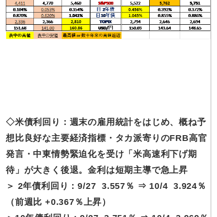
◇
米債利回り：週末の雇用統計をはじめ、概ね予
想比良好な主要経済指標・タカ派寄りのFRB高官
発言・中東情勢緊迫化を受け「米高速利下げ期
待」が大きく後退。金利は短期主導で急上昇
＞ 2年債利回り：9/27 3.557％ ⇒ 10/4 3.924％
（前週比 +0.367％上昇）