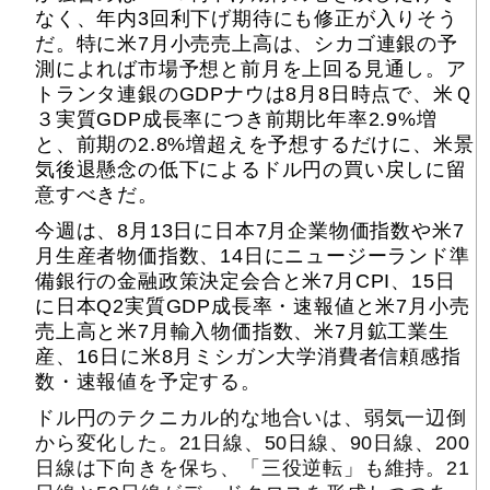
なく、年内3回利下げ期待にも修正が入りそう
だ。特に米7月小売売上高は、シカゴ連銀の予
測によれば市場予想と前月を上回る見通し。ア
トランタ連銀のGDPナウは8月8日時点で、米Ｑ
３実質GDP成長率につき前期比年率2.9%増
と、前期の2.8%増超えを予想するだけに、米景
気後退懸念の低下によるドル円の買い戻しに留
意すべきだ。
今週は、8月13日に日本7月企業物価指数や米7
月生産者物価指数、14日にニュージーランド準
備銀行の金融政策決定会合と米7月CPI、15日
に日本Q2実質GDP成長率・速報値と米7月小売
売上高と米7月輸入物価指数、米7月鉱工業生
産、16日に米8月ミシガン大学消費者信頼感指
数・速報値を予定する。
ドル円のテクニカル的な地合いは、弱気一辺倒
から変化した。21日線、50日線、90日線、200
日線は下向きを保ち、「三役逆転」も維持。21