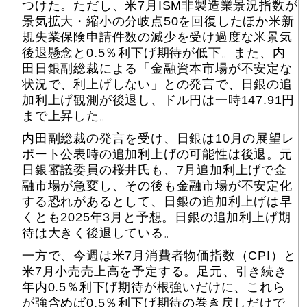
つけた。ただし、米7月ISM非製造業景況指数が
景気拡大・縮小の分岐点50を回復したほか米新
規失業保険申請件数の減少を受け過度な米景気
後退懸念と0.5％利下げ期待が低下。また、内
田日銀副総裁による「金融資本市場が不安定な
状況で、利上げしない」との発言で、日銀の追
加利上げ観測が後退し、ドル円は一時147.91円
まで上昇した。
内田副総裁の発言を受け、日銀は10月の展望レ
ポート公表時の追加利上げの可能性は後退。元
日銀審議委員の桜井氏も、7月追加利上げで金
融市場が急変し、その後も金融市場が不安定化
する恐れがあるとして、日銀の追加利上げは早
くとも2025年3月と予想。日銀の追加利上げ期
待は大きく後退している。
一方で、今週は米7月消費者物価指数（CPI）と
米7月小売売上高を予定する。足元、引き続き
年内0.5％利下げ期待が根強いだけに、これら
が強含めば0.5％利下げ期待の巻き戻しだけで