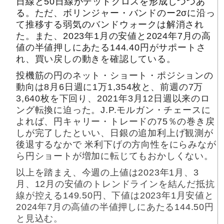
日線と50日線がデッドクロスを形成しつつあ
る。ただ、ボリンジャー・バンドのー2σに沿っ
て推移する弱気のバンドウォークは解消され
た。また、2023年1月の安値と2024年7月の高
値の半値押しにあたる144.40円がサポートさ
れ、買い戻しの動きを確認している。
投機筋の円のネット・ショート・ポジションの
動向は8月6日週に1万1,354枚と、前週の7万
3,640枚を下回り、2021年3月12日週以来のロ
ング転換に迫った。J.P.モルガン・チェースに
よれば、円キャリー・トレードの75％の巻き戻
しが完了したといい、日銀の追加利上げ観測が
後退するなかで 米利下げの方向性をにらみなが
ら円ショートが増加に転じてもおかしくない。
以上を踏まえ、今週の上値は2023年1月、3
月、12月の安値のトレンドラインを結んだ抵抗
線が控える149.50円、下値は2023年1月安値と
2024年7月の高値の半値押しにあたる144.50円
と見込む。