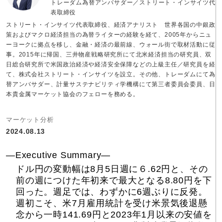
トレーダム為替アンバサダー／ストリート・インサイツ代
表取締役
ストリート・インサイツ代表取締役、経済アナリスト 世界各国の中銀政
策およびマクロ経済担当の為替ライターの経験を経て、2005年からニュ
ーヨークに拠点を移し、金融・経済の最前線、ウォール街で取材活動に従
事。2015年に帰国、三井物産戦略研究所にて北米経済担当の研究員、双
日総合研究所で米国政治経済や経済安全保障などの上級主任／研究員を経
て、株式会社ストリート・インサイツを設立。その他、トレーダムにて為
替アンバサダー、計量サステナビリティ学機構にて第三者委員会委員、日
本貴金属マーケット協会のフェローを務める。
マーケット分析
2024.08.13
―Executive Summary―
ドル円の変動幅は8月5日週に６.62円と、その
前の週につけた年初来で最大となる8.80円を下
回った。週足では、わずかに6週ぶりに反発。
週初こそ、米7月雇用統計を受け米景気後退懸
念から一時141.69円と2023年1月以来の安値を