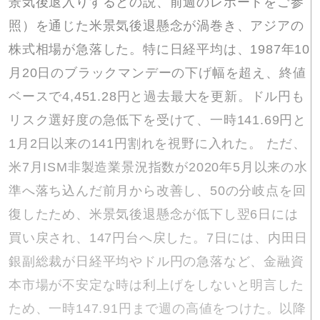
景気後退入りするとの説、前週の
レポート
をご参
照）を通じた米景気後退懸念が渦巻き、アジアの
株式相場が急落した。特に日経平均は、1987年10
月20日のブラックマンデーの下げ幅を超え、終値
ベースで4,451.28円と過去最大を更新。ドル円も
リスク選好度の急低下を受けて、一時141.69円と
1月2日以来の141円割れを視野に入れた。 ただ、
米7月ISM非製造業景況指数が2020年5月以来の水
準へ落ち込んだ前月から改善し、50の分岐点を回
復したため、米景気後退懸念が低下し翌6日には
買い戻され、147円台へ戻した。7日には、内田日
銀副総裁が日経平均やドル円の急落など、金融資
本市場が不安定な時は利上げをしないと明言した
ため、一時147.91円まで週の高値をつけた。以降