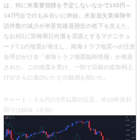
は、特に米重要指標を予定しないなかで145円～
147円台でのもみ合いに終始。米新規失業保険申
請件数の減少が米景気後退懸念の低下を支えた。
なお8日に宮崎県日向灘を震源とするマグニチュ
ード7.1の地震が発生し、南海トラフ地震への注意
を呼びかける「南海トラフ地震臨時情報」が発表
された。この地震を受け、一部で日銀の追加利上
げがさらに遠のいたとの観測も招いた。
チャート：ドル円の5月以降の日足、米10年債利
回りは緑線（左軸）