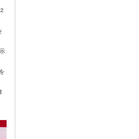
2
を
示
を
障