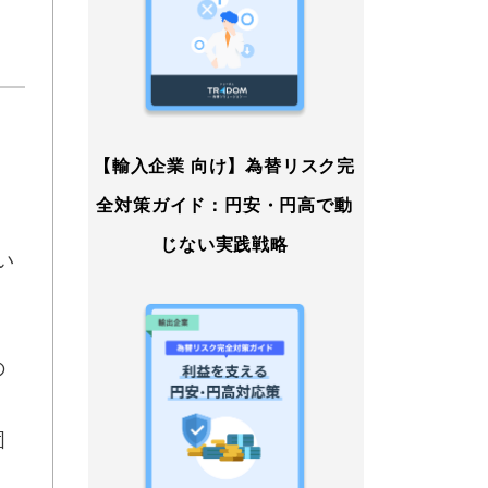
。
【輸入企業 向け】為替リスク完
全対策ガイド：円安・円高で動
じない実践戦略
い
の
固