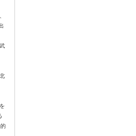
、
出
武
北
を
る
時的