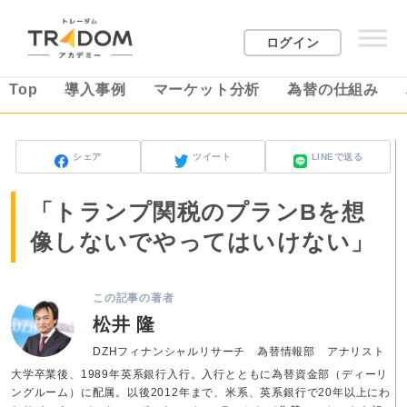
ログイン
Top
導入事例
マーケット分析
為替の仕組み
シェア
ツイート
LINEで送る
「トランプ関税のプランBを想
像しないでやってはいけない」
この記事の著者
松井 隆
DZHフィナンシャルリサーチ 為替情報部 アナリスト
大学卒業後、1989年英系銀行入行。入行とともに為替資金部（ディーリ
ングルーム）に配属。以後2012年まで、米系、英系銀行で20年以上にわ