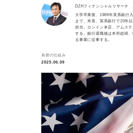
DZHフィナンシャルリサーチ
大学卒業後、1989年英系銀行
まで、米系、英系銀行で20年
担当。ロンドン本店、アムステ
する。銀行退職後は本邦総研、
る事業に従事する。
為替の仕組み
2025.06.09