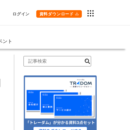
ログイン
資料ダウンロード
ベント
検
索
間