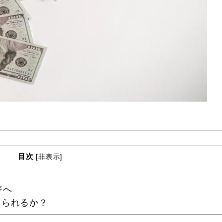
目次
[
非表示
]
ジへ
えられるか？