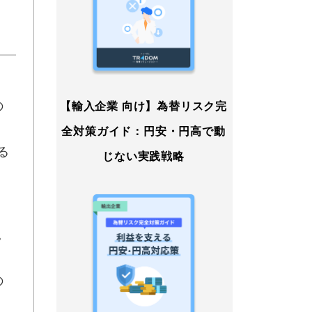
の
【輸入企業 向け】為替リスク完
全対策ガイド：円安・円高で動
る
じない実践戦略
。
の