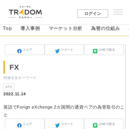
ログイン
Top
導入事例
マーケット分析
為替の仕組み
シェア
ツイート
LINEで送る
FX
関連するキーワード
#FX
2022.11.14
英語でForign eXchenge 2カ国間の通貨ペアの為替取引のこ
と
シェア
ツイート
LINEで送る