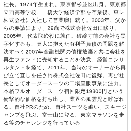
社長。1974年生まれ。東京都杉並区出身。東京都
立西高等学校、一橋大学経済学部を卒業後、東レ
株式会社に入社して営業職に就く。2003年、父か
らの要請により、29歳で株式会社佐田に移り、
2005年、代表取締役に就任。破綻寸前の会社を黒
字化するも、莫大に抱えた有利子負債の問題を解
決すべく2007年金融機関の債権放棄と共に会社を
再生ファンドに売却することを決意。経営コンサ
ルタントを経て、2011年、当時のオーナーから再
び立て直しを任され株式会社佐田に復帰。再び社
長としてオーダースーツの工場直販事業に注力。
本格フルオーダースーツ初回限定19800円という
衝撃的な価格を打ち出し、業界の風雲児と呼ばれ
る。自社PRのため、自社スーツを纏い、スキージ
ャンプを飛ぶ、富士山に登る、東京マラソンを走
る等のチャレンジを行っている。