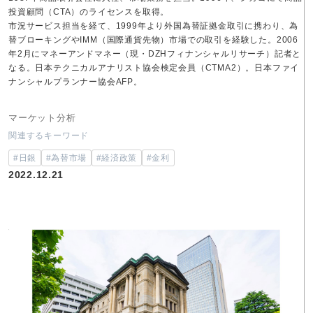
投資顧問（CTA）のライセンスを取得。
市況サービス担当を経て、1999年より外国為替証拠金取引に携わり、為
替ブローキングやIMM（国際通貨先物）市場での取引を経験した。2006
年2月にマネーアンドマネー（現・DZHフィナンシャルリサーチ）記者と
なる。日本テクニカルアナリスト協会検定会員（CTMA2）。日本ファイ
ナンシャルプランナー協会AFP。
マーケット分析
関連するキーワード
#日銀
#為替市場
#経済政策
#金利
2022.12.21