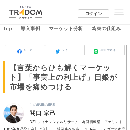
ログイン
Top
導入事例
マーケット分析
為替の仕組み
シェア
ツイート
LINEで送る
【言葉からひも解くマーケッ
ト】「事実上の利上げ」日銀が
市場を痛めつける
この記事の著者
関口 宗己
DZHフィナンシャルリサーチ 為替情報部 アナリスト
1987年商品取引会社に入社、市場業務を担当。1996年、シカゴにて商品