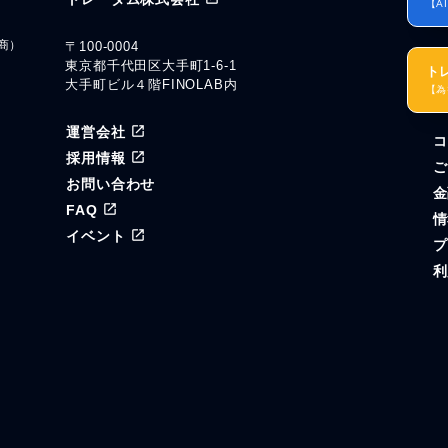
【A
商）
〒100-0004
東京都千代田区大手町1-6-1
ト
大手町ビル４階FINOLAB内
【為
運営会社
コ
ル
採用情報
ご
お問い合わせ
金
FAQ
情
イベント
プ
利