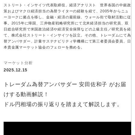
ストリート・インサイツ代表取締役、経済アナリスト 世界各国の中銀政
策およびマクロ経済担当の為替ライターの経験を経て、2005年からニュ
ーヨークに拠点を移し、金融・経済の最前線、ウォール街で取材活動に従
事。2015年に帰国、三井物産戦略研究所にて北米経済担当の研究員、双
日総合研究所で米国政治経済や経済安全保障などの上級主任／研究員を経
て、株式会社ストリート・インサイツを設立。その他、トレーダムにて為
替アンバサダー、計量サステナビリティ学機構にて第三者委員会委員、日
本貴金属マーケット協会のフェローを務める。
マーケット分析
2025.12.15
トレーダム為替アンバサダー 安田佐和子 がお届
けする動画解説！
ドル円相場の振り返りを踏まえて解説します。