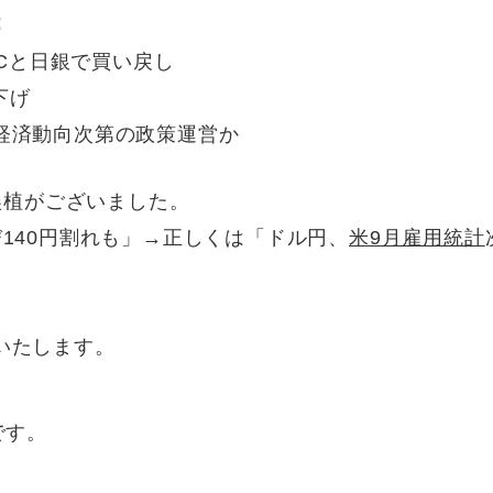
：
MCと日銀で買い戻し
下げ
経済動向次第の政策運営か
部誤植がございました。
140円割れも」→正しくは「ドル円、
米9月雇用統計
。
いたします。
です。