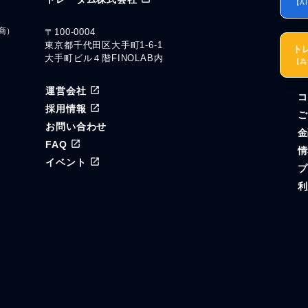
【A
商）
〒100-0004
東京都千代田区大手町1-6-1
ト
大手町ビル４階FINOLAB内
【為
運営会社
コ
ル
採用情報
ご
お問い合わせ
金
FAQ
情
イベント
プ
利