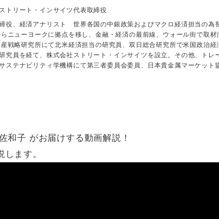
ストリート・インサイツ代表取締役
締役、経済アナリスト 世界各国の中銀政策およびマクロ経済担当の為
年からニューヨークに拠点を移し、金融・経済の最前線、ウォール街で取材
井物産戦略研究所にて北米経済担当の研究員、双日総合研究所で米国政治経
研究員を経て、株式会社ストリート・インサイツを設立。その他、トレ
サステナビリティ学機構にて第三者委員会委員、日本貴金属マーケット
佐和子 がお届けする動画解説！
説します。