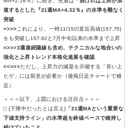
MA+2.16％』に続き、先週は
「抜ければ上昇が加
速するとした『21週MA+4.32％』の水準を難なく
突破
=>>>
これにより、一時11/15の直近高値(157.75)
をも突破し157.92と7月中旬以来の水準まで上昇
=>>>
3
週連続陽線も含め、テクニカルな地合いの
強化と上昇トレンド本格化進展を確認
<<=>>
ただし、上昇力の減退を示唆する「長い上
ヒゲ」には留意が必要か（後掲日足チャートで補
足）
＜＜＜以下、上図における注目点＞＞＞
□
(下降中だったとは言え)
「21週MAという重要な
下値支持ライン」の水準超を終値ベースで維持し
続けていたこと