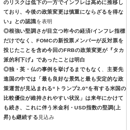
のリスクは低下の一方でインフレは高めに推移し
ており、今後の政策変更は慎重にならざるを得な
い』との認識
を表明
◎根強い堅調さが目立つ昨今の経済/インフレ指標
だけでなく、FOMCの新投票メンバーが反対票を
投じたことを含め今回のFRBの政策変更が『タカ
派的利下げ』であったことは明白
◎独・英・仏の事例を挙げるまでもなく
、
主要先
進国の中では「最も良好な景気と最も安定的な政
策運営が見込まれる“トランプ2.0”を有する米国の
比較優位が維持されやすい状況」は来年にかけて
も続き、これに伴う米金利・USD指数の堅調(上
昇)も継続する
見込み