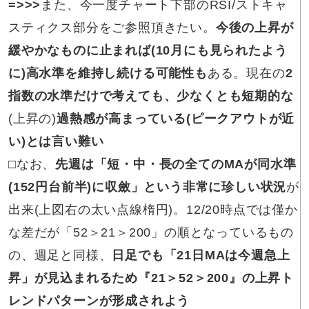
=>>>
また、今一度チャート下部のRSI/ストキャ
スティクス部分をご参照頂きたい。
今後の上昇が
緩やかなものに止まれば(10月にも見られたよう
に)高水準を維持し続ける可能性も
ある。現在の
2
指数の水準だけで考えても、少なくとも短期的な
(上昇の)
過熱感
が高まっている(ピークアウトが近
い)とは言い難い
□
なお、
先週は「短・中・長の全てのMAが同水準
(152円台前半)に収斂」という非常に珍しい状況
が
出来(上図右の太い点線楕円)。12/20時点では僅か
な差だが「52＞21＞200」の順となっているもの
の、週足と同様、
日足でも「21日MAは今週急上
昇」が見込まれるため『21＞52＞200』の上昇ト
レンドパターンが形成されよう