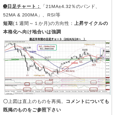
➊
日足チャート：
「21MA±4.32％のバンド、
52MA & 200MA」、RSI等
短期
(１週間～１か月)の方向性：
上昇サイクルの
本格化へ
向け地合いは強調
〇
上図は直上のものを再掲。
コメントについても
既掲のものをご参照下さい