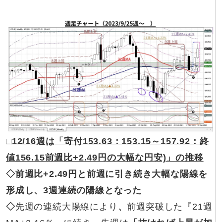
□12/16
週は「寄付153.63：153.15～157.92：終
値156.15前週比
+2.49円
の大幅な円安)」の推移
◇前週比
+2.49
円と前週に引き続き大幅な陽線
を
形成し、3週連続の陽線となった
◇
先週の連続大陽線により
、
前週突破した『21週