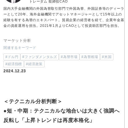
トレーダム 取締役CAO
国内大手金融機関の外国為替取引部門で外国為替、外国証券等のディーラ
ーとして20年、海外金融機関でアセットマネージャーとして15年以上の
経験を有する為替のエキスパート。貿易企業の経営者を経て、企業年金基
金の資産運用を担当。2021年1月よりCAOとして投資助言部門を担当。
マーケット分析
関連するキーワード
#ドル円
#ファンダメンタルズ
#為替市場
#為替相場
#米国
#経済指標
#経済政策
2024.12.23
＜テクニカル分析判断＞
●短・中期：テクニカルな地合いは大きく強調へ
反転し「上昇トレンドは再度本格化」