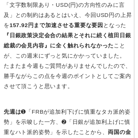
「文字数制限あり・USD(円)の方向性のみに言
及」との制約はあるとはいえ、今回USD円の上昇
を
157.92円まで加速させる重要な要因
となった
『日銀政策決定会合の結果とそれに続く植田日銀
総裁の会見内容』に全く触れられなかった
こと
が、この週末にずっと気にかかっていました。
たまたま今週もご質問がありませんでしたので、
勝手ながらこの点を今週のポイントとしてご案内
させて頂こうと思います。
先週は
➊「FRBが追加利下げに慎重なタカ派的姿
勢」を示唆した一方、➋「日銀が追加利上げに慎
重なハト派的姿勢」を示したことから、
両国の金