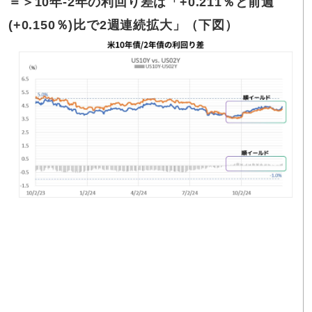
＝＞
10
年-2年の利回り差は「+0.211％と前週
(+0.150％)比で2週連続拡大」（下図）