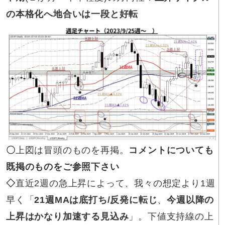
の本格化へ地合いは一段と好転
〇
上図は冒頭のものを再掲。
コメントについても
既掲のものをご参照下さい
◇
直近2週の急上昇によって、我々の想定より1週
早く「
21週MAは底打ち/反発に転じ
、
今週以降の
上昇はかなり加速する見込み
」。下値支持線の上