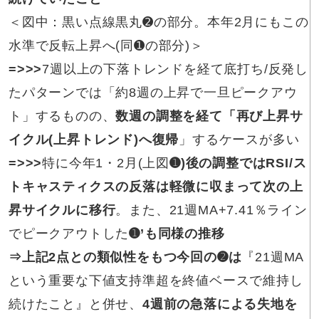
＜図中：黒い点線黒丸➋の部分。本年2月にもこの
水準で反転上昇へ(同➊の部分)＞
=>>>
7週以上の下落トレンドを経て底打ち/反発し
たパターンでは「約8週の上昇で一旦ピークアウ
ト」するものの、
数週の調整を経て「再び上昇サ
イクル(上昇トレンド)へ復帰
」するケースが多い
=>>>
特に今年1・2月(上図
➊)後の調整ではRSI/ス
トキャスティクスの反落は軽微に収まって次の上
昇サイクルに移行
。また、21週MA+7.41％ライン
でピークアウトした
➊’も同様の推移
⇒
上記2点
との類似性をもつ今回の➋は
『21週MA
という重要な下値支持準超を終値ベースで維持し
続けたこと』と併せ、
4週前の急落による失地を