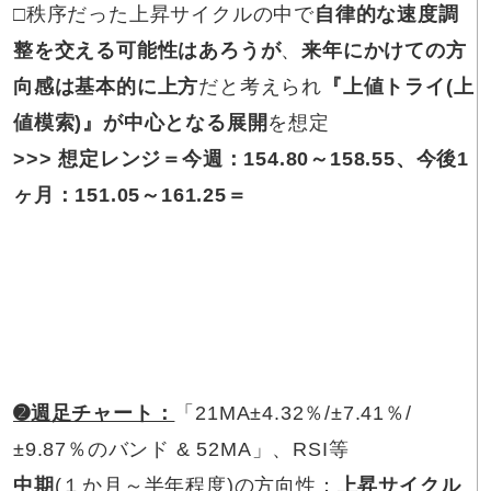
□
秩序だった上昇サイクルの中で
自律的な速度調
整を交える可能性はあろうが
、
来年にかけての方
向感は基本的に上方
だと考えられ
『上値トライ(上
値模索)』が中心となる展開
を想定
>>> 想定レンジ＝今週：154.80～158.55、今後1
ヶ月：151.05～161.25＝
➋
週足チャート：
「21MA±4.32％/±7.41％/
±9.87％のバンド & 52MA」、RSI等
中期
(１か月～半年程度)の方向性：
上昇サイクル