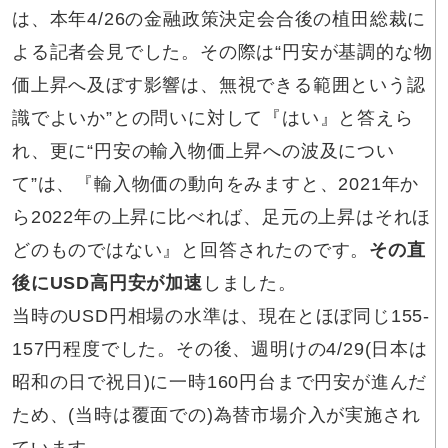
は、本年4/26の金融政策決定会合後の植田総裁に
よる記者会見でした。その際は“円安が基調的な物
価上昇へ及ぼす影響は、無視できる範囲という認
識でよいか”との問いに対して『はい』と答えら
れ、更に“円安の輸入物価上昇への波及につい
て”は、『輸入物価の動向をみますと、2021年か
ら2022年の上昇に比べれば、足元の上昇はそれほ
どのものではない』と回答されたのです。
その直
後にUSD高円安が加速
しました。
当時のUSD円相場の水準は、現在とほぼ同じ155-
157円程度でした。その後、週明けの4/29(日本は
昭和の日で祝日)に一時160円台まで円安が進んだ
ため、(当時は覆面での)為替市場介入が実施され
ています。