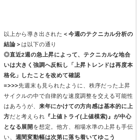
以上から導き出された
＜今週のテクニカル分析の
結論＞
は以下の通り
◎直近2週の急上昇
によって、テクニカルな地合
いは大きく強調へ反転し「上昇トレンドは再度本
格化」したことを改めて確認
=>>>
先週末も見られたように、秩序だった上昇
サイクルの中で自律的な速度調整を交える可能性
はあろうが、
来年にかけての方向感は基本的に上
方
だと考えられ
『上値トライ(上値模索)』が中心
となる展開
を想定。他方、相場水準の上昇も手伝
い、
週間変動幅は次第に落ち着いてゆこう