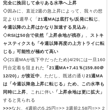
完全に挽回して余りある水準へ上昇
◇
因みに、直近2週の急上昇によって、我々の想
定より1週早く「
21週MAは底打ち/反発に転じ
、
今週以降の上昇はかなり加速する見込み
」
◇RSIは50台で依然「上昇余地が残存」
。
ストキ
ャスティクスも「今週以降再度の上方トライに転
じる」可能性が極めて高い
◇
(21週MAが低下中だったため)4/29には一旦160
円台定着を阻まれた
「21週MA+7.41％(159.80＠
12/20)」が接近中
。ただし、既述の通り
21週MA
は「今週以降急上昇に転じる」ため、この水準も
同時に上昇
。これに伴い
「上昇余地は更に拡大」
すると見られる
>>>
なお、4週前の5.25円
=>>
3週前2.58円=>> 2