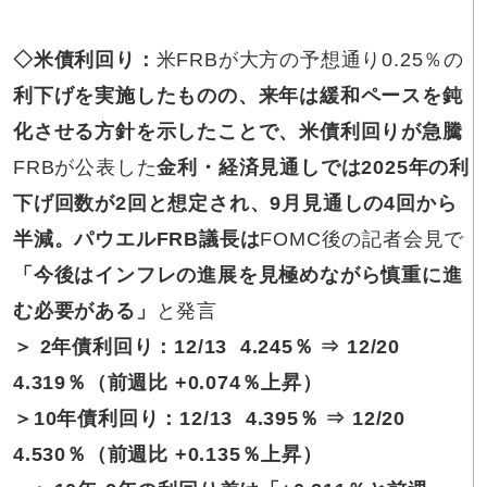
◇
米債利回り
：
米FRBが大方の予想通り0.25％の
利下げを実施したものの、来年は緩和ペースを鈍
化させる方針を示したことで、米債利回りが急騰
FRBが公表した
金利・経済見通しでは2025年の利
下げ回数が2回と想定され、9月見通しの4回から
半減。パウエルFRB議長は
FOMC後の記者会見で
「今後はインフレの進展を見極めながら慎重に進
む必要がある」
と発言
＞ 2年債利回り
：12/13 4.245％ ⇒
12/20
4.319
％（前週比
+0.074％上昇）
＞10年債利回り
：12/13 4.395％ ⇒
12/20
4.
530％（前週比 +0.135％上昇）