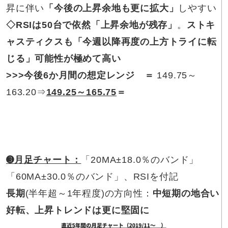
昇に伴い
「今後の上昇余地も更に拡大」
しやすい
◇RSIは50台
で依然「上昇余地が残存」
。
ストキ
ャスティクスも「今週以降再度の上方トライに転
じる」可能性が極めて高い
>>>
今後6か月間の想定レンジ ＝
149.75～
163.20⇒
149.25
～16
5.75
＝
➌
月足チャート：
「20MA±18.0％のバンド」
「60MA±30.0％のバンド」、RSIを付記
長期
(半年超～1年程度)の方向性：
中短期の地合い
好転、上昇トレンドは更に堅固に