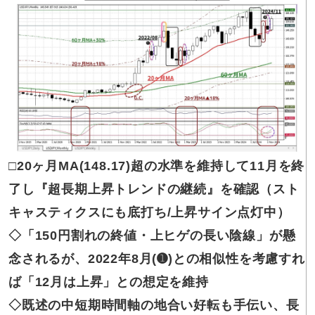
□20
ヶ月MA(148.17)
超の水準を維持して11月を終
了し『超長期上昇トレンドの継続』を確認（スト
キャスティクスにも底打ち/上昇サイン点灯中）
◇「150円割れ
の終値
・上ヒゲの長い陰線」が懸
念されるが、2022年8月(➊)との相似性を考慮すれ
ば「12月は上昇」との想定を維持
◇既述の
中短期時間軸の地合い好転も手伝い、長