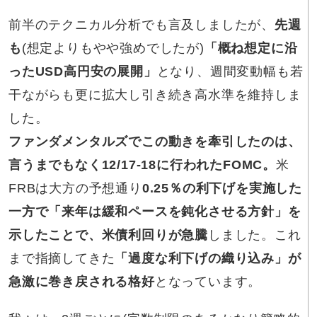
前半のテクニカル分析でも言及しましたが、
先週
も
(想定よりもやや強めでしたが)
「概ね想定に沿
ったUSD高円安の展開」
となり、週間変動幅も若
干ながらも更に拡大し引き続き高水準を維持しま
した。
ファンダメンタルズでこの動きを牽引したのは、
言うまでもなく12/17-18に行われたFOMC。
米
FRBは大方の予想通り
0.25％の利下げを実施した
一方で「来年は緩和ペースを鈍化させる方針」を
示したことで、米債利回りが急騰
しました。これ
まで指摘してきた
「過度な利下げの織り込み」が
急激に巻き戻される格好
となっています。