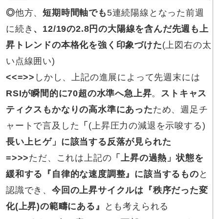
◎
他方、
短期時間軸でも
5連続陽線となった前週
に続き
、12/19の2.8円の大陽線を含んだ先週も上
昇トレンドの本格化を強く印象づけた
(上図
右の太
い点線囲い
)
<<=>>
しかし、上記の進展によって先週末には
RSIが瞬間的に70超の水準へ急上昇
。
ストキャス
ティクスもかなりの高水準にあった
ため、週足チ
ャートで言及した
「
(上昇圧力の減退を示唆する)
長い上ヒゲ」に該当する反落が見られた
=>>>
ただ、これは上記の
「上昇の過熱」状態を
緩和する『自律的な速度調整』に該当するもの
と
認識でき、
今回の上昇サイクルは『秩序だった変
化(上昇)の範疇にある』
とも考えられる