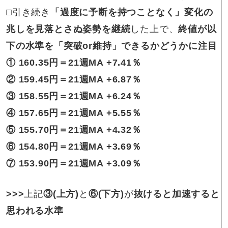
□
引き続き
「
過度に予断を持つことなく」変化の
兆しを見落とさぬ姿勢
を継続
した上で、
終値が以
下の水準を「突破or維持」できるかどうかに注目
① 160.35
円
＝21週MA +7.41％
② 159.45
円
＝
21週MA +6.87％
③ 158.55
円
＝21週MA +6.24％
④
157.65円＝21週MA +5.55％
⑤
155.70円＝21週MA +4.32％
⑥
154.80円＝
21週MA +3.69％
⑦ 153.90円＝21週MA +3.09％
>>>
上記
③(上方)
と
⑥(下方)
が
抜けると加速すると
思われる水準