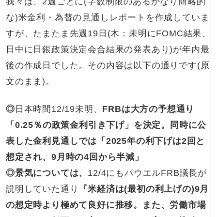
我々は、2週ごとに(字数制限のあるかなり簡略的
な)米金利・為替の見通しレポートを作成していま
すが、たまたま先週19日(木：未明にFOMC結果、
日中に日銀政策決定会合結果の発表あり)が年内最
後の作成日でした。その内容は以下の通りです(原
文のまま)。
◎
日本時間12/19未明、
FRBは大方の予想通り
「0.25％の政策金利引き下げ」を決定。同時に公
表した金利見通しでは「2025年の利下げは2回と
想定され、9月時の4回から半減」
◎景気に
ついては、
12/4にもパウエルFRB議長が
説明していた通り
『米経済は(最初の利上げの)9月
の想定時より極めて良好に推移。また、労働市場