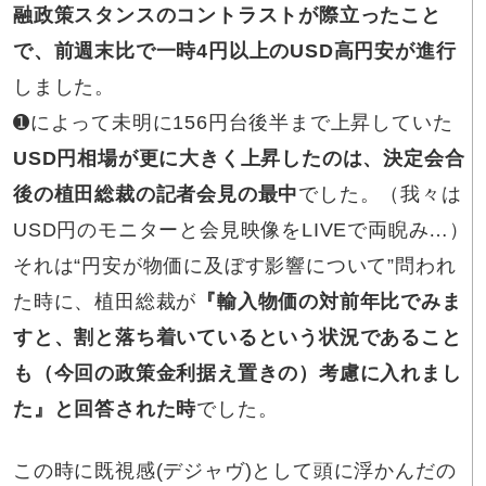
融政策スタンスのコントラストが際立ったこと
で、前週末比で一時4円以上のUSD高円安が進行
しました。
➊によって未明に156円台後半まで上昇していた
USD円相場が更に大きく上昇したのは、決定会合
後の植田総裁の記者会見の最中
でした。（我々は
USD円のモニターと会見映像をLIVEで両睨み…）
それは“円安が物価に及ぼす影響について”問われ
た時に、植田総裁が
『輸入物価の対前年比でみま
すと、割と落ち着いているという状況であること
も（今回の政策金利据え置きの）考慮に入れまし
た』と回答された時
でした。
この時に既視感(デジャヴ)として頭に浮かんだの