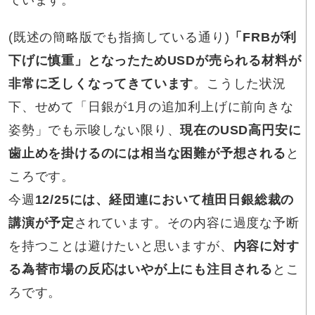
(既述の簡略版でも指摘している通り)
「FRBが利
下げに慎重」となったためUSDが売られる材料が
非常に乏しくなってきています
。こうした状況
下、せめて「日銀が1月の追加利上げに前向きな
姿勢」でも示唆しない限り、
現在のUSD高円安に
歯止めを掛けるのには相当な困難が予想される
と
ころです。
今週
12/25には、経団連において植田日銀総裁の
講演が予定
されています。その内容に過度な予断
を持つことは避けたいと思いますが、
内容に対す
る為替市場の反応はいやが上にも注目される
とこ
ろです。