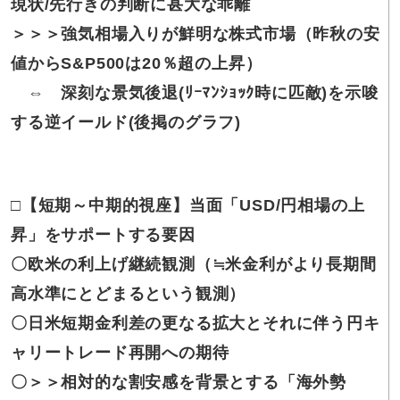
現状/先行きの判断に甚大な乖離
＞＞＞強気相場入りが鮮明な株式市場（昨秋の安
値からS&P500は20％超の上昇）
⇔ 深刻な景気後退(ﾘｰﾏﾝｼｮｯｸ時に匹敵)を示唆
する逆イールド(後掲のグラフ)
□【短期～中期的視座】当面「USD/円相場の上
昇」をサポートする要因
〇欧米の利上げ継続観測（≒米金利がより長期間
高水準にとどまるという観測）
〇日米短期金利差の更なる拡大とそれに伴う円キ
ャリートレード再開への期待
〇＞＞相対的な割安感を背景とする「海外勢