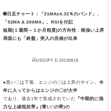
➊日足チャート：「21MA±4.32％のバンド」、
「52MA & 200MA」、RSIを付記
短期(１週間～１か月程度)の方向性
：
根強い上昇
局面にも「終盤」突入の兆候が出来
●
黒い〇は下落、エンジの〇は上昇のサイン。
今
年に入ってからはエンジの〇が大半
であり、過去1年で形成されていた
『中期的に強
力な上値抵抗帯』(青い□の帯)の