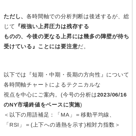
ただし、
各時間軸での分析判断は後述するが、総
じて
『根強い上昇圧力は残存する
ものの、今後の更なる上昇には幾多の障壁が待ち
受けている』ことには要注意
だ。
以下では『短期・中期・長期の方向性』について
各時間軸チャートによるテクニカルな
視点を中心にご案内。(今号の分析は
2023/06/16
のNY市場終値をベースに実施
)
＜以下の用語補足：「MA」＝移動平均線、
「RSI」＝(上下への過熱を示す)相対力指数＞