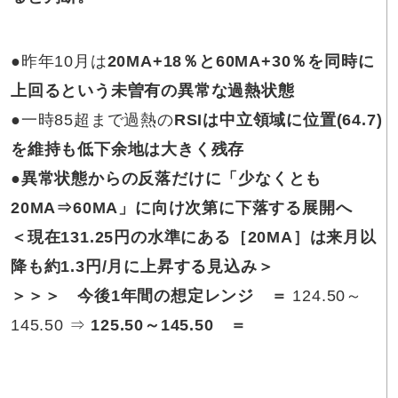
●昨年10月は
20MA+18％と60MA+30％を同時に
上回るという未曽有の異常な過熱状態
●一時85超まで過熱の
RSIは中立領域に位置(64.7)
を維持も低下余地は大きく残存
●
異常状態からの反落だけに「少なくとも
20MA⇒60MA」に向け次第に下落する展開へ
＜現在131.25円の水準にある［20MA］は来月以
降も約1.3円/月に上昇する見込み＞
＞＞＞ 今後1年間の想定レンジ ＝
124.50～
145.50 ⇒
125.50～145.50
＝