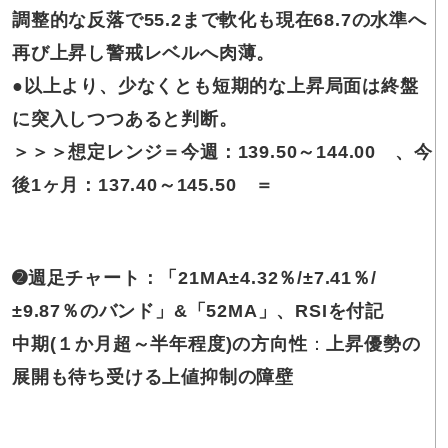
調整的な反落で55.2まで軟化も現在68.7の水準へ
再び上昇し警戒レベルへ肉薄。
●以上より、少なくとも短期的な上昇局面は終盤
に突入しつつあると判断。
＞＞＞想定レンジ＝
今週：139.50～144.00
、
今
後1ヶ月：137.40～145.50
＝
➋週足チャート：「21MA±4.32％/±7.41％/
±9.87％のバンド」&「52MA」、RSIを付記
中期(１か月超～半年程度)の方向性
：
上昇優勢の
展開も待ち受ける上値抑制の障壁