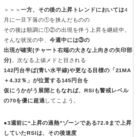
＞＞＞
一方、その後の上昇トレンドにおいては
4
月に一旦下落の①を挟んだものの
その後は順調に①②の出現を伴う上昇を継続中。
そんな状況の中、
今週中には③の
出現が確実(チャート右端の大きな上向きの矢印部
分)
。次なる上値メドと目される
142円台半ば(青い水平線)や更なる目標の「21MA
＋4.32％」が位置する145円台を
仮にうかがう展開ともなれば、RSIも警戒レベル
の70を優に超過
してこよう。
●3週前に“上昇の過熱”ゾーンである72.9まで上昇
していたRSIは、その後速度