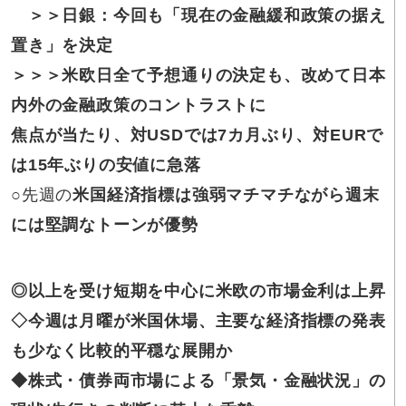
＞＞日銀：今回も「現在の金融緩和政策の据え
置き」を決定
＞＞＞米欧日全て予想通りの決定も、改めて日本
内外の金融政策のコントラストに
焦点が当たり、対USDでは7カ月ぶり、対EURで
は15年ぶりの安値に急落
○
先週の
米国経済指標は強弱マチマチながら週末
には堅調なトーンが優勢
◎以上を受け短期を中心に米欧の市場金利は上昇
◇今週は月曜が米国休場、主要な経済指標の発表
も少なく比較的平穏な展開か
◆株式・債券両市場による「景気・金融状況」の