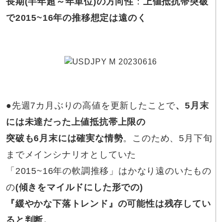
長期(半年超～年単位)の方向性
：
上値抵抗帯突破
で2015~16年の推移想定は遠のく
●先週7カ月ぶりの高値を更新したことで
、5月末
には未達だった上値抵抗帯上限の
突破も6月末には確実な情勢
。このため、5月下旬
までメインシナリオとしていた
「2015~16年の軟調推移」はかなり遠のいたもの
の
(傾きをマイルドにした形での)
『緩やかな下落トレンド』の可能性は残存してい
ると判断。