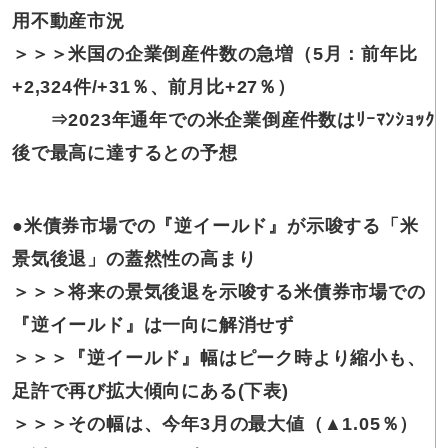
用不動産市況
＞＞＞米国の企業倒産件数の急増（5月：前年比
+2,324件/+31％、前月比+27％）
⇒2023年通年での米企業倒産件数はﾘｰﾏﾝｼｮｯｸ
後で最高に達するとの予想
●米債券市場での『逆イールド』が示唆する「米
景気後退」の蓋然性の高まり
＞＞＞将来の景気後退を示唆する米債券市場での
『逆イールド』は一向に解消せず
＞＞＞『逆イールド』幅はピーク時より縮小も、
足許で再び拡大傾向にある(下表)
＞＞＞その幅は、今年3月の最大値（▲1.05％）