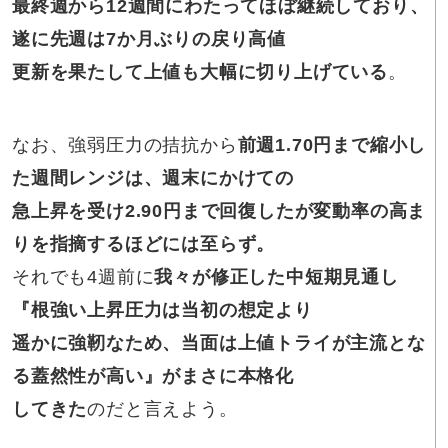
最終週から12週間にわたってほぼ継続しており、
遂に先週は7か月ぶりの戻り高値
更新を果たして上値も大幅に切り上げている
。
なお、強弱圧力の拮抗から
前週1.70円まで縮小し
た週間レンジは、週末にかけての
急上昇を受け2.90円まで回復したが変動率の高ま
りを指摘するほどには至らず。
それでも4週前に
我々が修正した中短期見通し
『根強い上昇圧力は当初の想定より
遥かに強靭なため、
当面は上値トライが主流とな
る蓋然性が高い』
がまさに本格化
してきた
のだと言えよう。