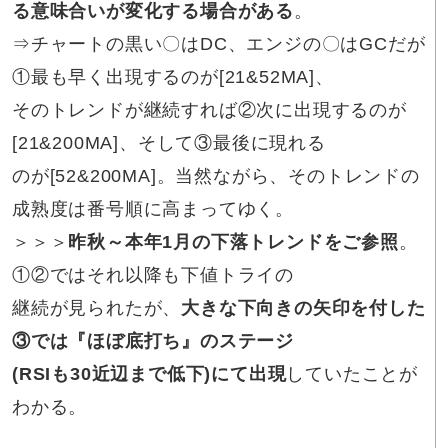
る意味合いが変化する場合がある
。
⇒チャートの黒い〇はDC、エンジの〇はGCだが
①最も早く出現するのが[21&52MA]、
そのトレンドが継続すれば②次に出現するのが
[21&200MA]、そして③最後に現れる
のが[52&200MA]。当然ながら、そのトレンドの
成熟度は番号順に高まってゆく。
＞＞＞
昨秋～本年1月の下落トレンドをご参照
。
①②ではそれ以降も下値トライの
継続が見られたが、
大きな下向きの矢印を付した
③では『ほぼ底打ち』のステージ
(RSIも30近辺まで低下)にて出現
していたことが
わかる。