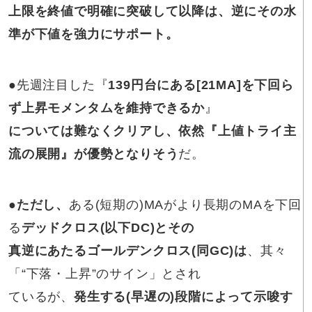
上限を終値で明確に突破して以降は、逆にその水
準が下値を強力にサポート。
●
先週注目した『
139円台にある[21MA]を下回ら
ず上昇モメンタムを維持できるか
』
については難なくクリアし、依然『上値トライ主
流の展開』が優勢となりそう
だ。
●
ただし、
ある(短期の)MAがより長期のMAを下回
る
デッドクロス(以下DC)とその
真逆にあたるゴールデンクロス(同GC)は
、其々
「“下落・上昇”のサイン」とされ
ているが、
発生する(早遅の)段階によって示唆す