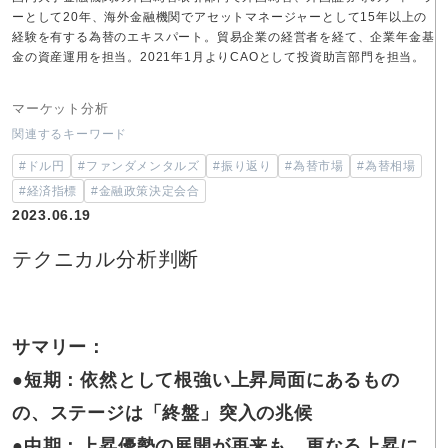
ーとして20年、海外金融機関でアセットマネージャーとして15年以上の
経験を有する為替のエキスパート。貿易企業の経営者を経て、企業年金基
金の資産運用を担当。2021年1月よりCAOとして投資助言部門を担当。
マーケット分析
関連するキーワード
#ドル円
#ファンダメンタルズ
#振り返り
#為替市場
#為替相場
#経済指標
#金融政策決定会合
2023.06.19
テクニカル分析判断
サマリー：
●短期：依然として
根強い上昇局面にあるもの
の、ステージは「終盤」突入の兆候
●中期：上昇優勢の展開が再来も、更なる上昇に