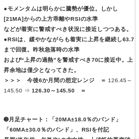
●モメンタムは明らかに騰勢が優位。しかし
[21MA]からの上方乖離やRSIの水準
などが着実に警戒すべき状況に接近しつつある。
●RSIは、緩やかながらも着実に上昇を継続し63.7
まで回復。昨秋急落時の水準
および“上昇の過熱”を警戒すべき70に接近中。上
昇余地は僅少となってきた。
＞＞＞ 今後6か月間の想定レンジ ＝
126.45～
145.50 ⇒
126.30～145.50
＝
➌月足チャート：「20MA±18.0％のバンド」
「60MA±30.0％のバンド」、RSIを付記