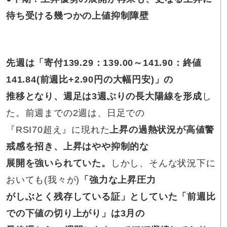
待ち受ける幾つかの上値抑制障壁
先週は「
寄付139.29：139.00～141.90：終値
141.84(前週比+2.90円の大幅円安)
」の
推移となり、週足は3週ぶりの長大陽線を形成
し
た。前週までの2週は、日足での
『RSI70超え』に現れた
上昇の過熱状況が高値警
戒感を招き、上昇はやや抑制的な
展開を強いられていた。
しかし、そんな状況下に
おいても(我々が)
「強力な上昇圧力
がしぶとく残存している証」としていた「前週比
での下値の切り上がり」は3月の