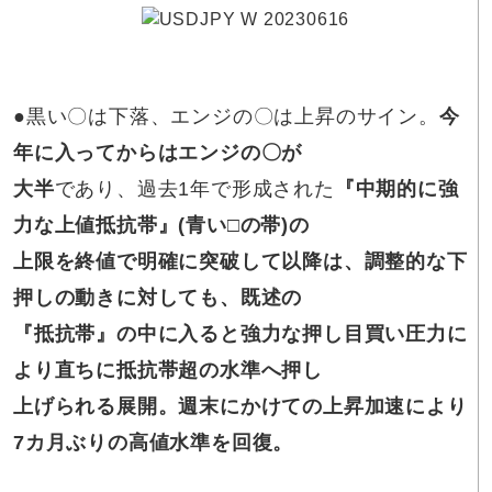
●
黒い〇は下落、エンジの〇は上昇のサイン。
今
年に入ってからはエンジの〇が
大半
であり、過去1年で形成された
『中期的に強
力な上値抵抗帯』(青い□の帯)の
上限を終値で明確に突破して以降は、調整的な下
押しの動きに対しても、既述の
『抵抗帯』の中に入ると強力な押し目買い圧力に
より直ちに抵抗帯超の水準へ押し
上げられる展開。週末にかけての上昇加速により
7カ月ぶりの高値水準を回復。