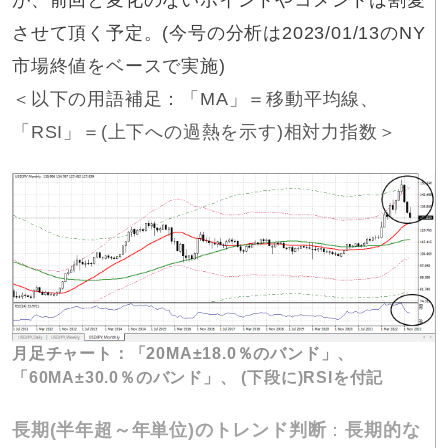
が、前回と変化のないポイントやコメントは割愛
させて頂く予定。(今号の分析は2023/01/13のNY
市場終値をベースで実施)
＜以下の用語補足：「MA」＝移動平均線、
「RSI」＝(上下への過熱を示す)相対力指数＞
月足チャート：「20MA±18.0％のバンド」、
「60MA±30.0％のバンド」、 (下段に)RSIを付記
長期(半年超～年単位)のトレンド判断
：
長期的な