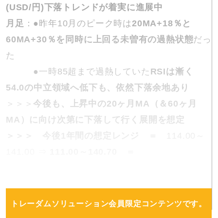
(USD/円)下落トレンドが着実に進展中
月足
：●昨年10月のピーク時は
20MA+18％と
60MA+30％を同時に上回る未曽有の過熱状態
だっ
た
●一時85超まで過熱していた
RSIは漸く
54.0の中立領域へ低下も、依然下落余地あり
＞＞＞
今後も、上昇中の20ヶ月MA（＆60ヶ月
MA）に向け次第に下落して行く展開を想定
＞＞＞ 今後1年間の想定レンジ ＝
114.00～
141.00 ⇒
111.00～140.70 ＝
トレーダムソリューション会員限定コンテンツです。