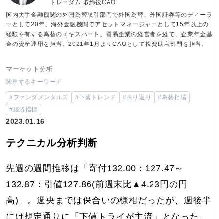
トレーダム 取締役CAO
国内大手金融機関の外国為替取引部門で外国為替、外国証券等のディーラ
ーとして20年、海外金融機関でアセットマネージャーとして15年以上の
経験を有する為替のエキスパート。貿易企業の経営者を経て、企業年金基
金の資産運用を担当。2021年1月よりCAOとして投資助言部門を担当。
マーケット分析
関連するキーワード
#ファンダメンタルズ
#下落トレンド
#振り返り
#為替相場
#経済指標
2023.01.16
テクニカル分析判断
先週の週間推移は「寄付132.00：127.47～
132.87：引値127.86(前週末比▲4.23円の円
高)」。週央までは保合いの様相だったが、週後半
には想定通りに「下値トライが主流」となった。