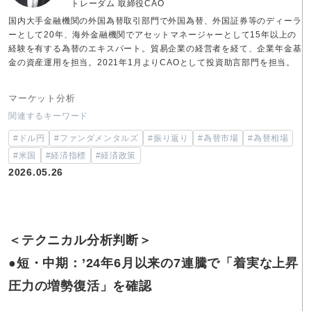
トレーダム 取締役CAO
国内大手金融機関の外国為替取引部門で外国為替、外国証券等のディーラ
ーとして20年、海外金融機関でアセットマネージャーとして15年以上の
経験を有する為替のエキスパート。貿易企業の経営者を経て、企業年金基
金の資産運用を担当。2021年1月よりCAOとして投資助言部門を担当。
マーケット分析
関連するキーワード
#ドル円
#ファンダメンタルズ
#振り返り
#為替市場
#為替相場
#米国
#経済指標
#経済政策
2026.05.26
＜テクニカル分析判断＞
●短・中期：’24年6月以来の7連騰で「着実な上昇
圧力の増勢復活」を確認