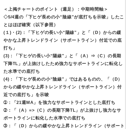
＜上掲チャートの
ポイント（週足）：中期時間軸＞
◇5/4週の
「下ヒゲ長めの小“陰線”が底打ちを示唆」したこ
とはほぼ確実（以下参照）
(１)・(2)：
「下ヒゲの長い小“陽線”」と「（D）からの緩
やかな上昇トレンドライン（サポートライン）付近での底
打ち」
(3)：
「下ヒゲの長い小“陽線”」と「（A）⇒（C）の長期
下降TL」が上抜けしたため強力なサポートラインに転化し
た水準での底打ち
(4)：
「下ヒゲ長めの小“陰線”」ではあるものの、「（D）
からの緩やかな上昇トレンドライン（サポートライン）付
近での底打ち」を示唆
➀：
「21週MA」を強力なサポートラインとした底打ち
➁：
「（A）=>（C）の長期下降TL」が上抜けし強力なサ
ポートラインに転化した水準での底打ち
➂：
「（D）からの緩やかな上昇トレンドライン（サポート