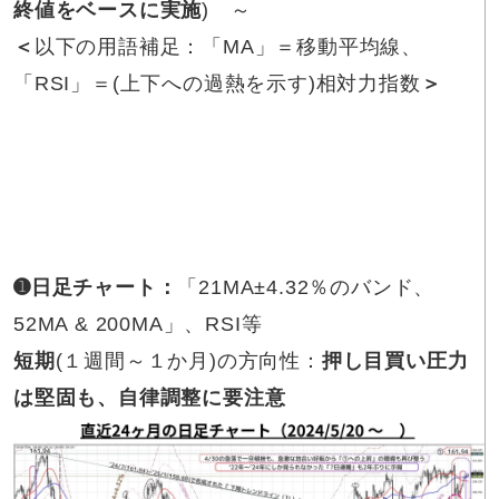
終値をベースに実施
) ～
＜
以下の用語補足：「MA」＝移動平均線、
「RSI」＝(上下への過熱を示す)相対力指数
＞
➊日足チャート：
「21MA±4.32％のバンド、
52MA & 200MA」、RSI等
短期
(１週間～１か月)の方向性：
押し目買い圧力
は堅固も、自律調整に要注意