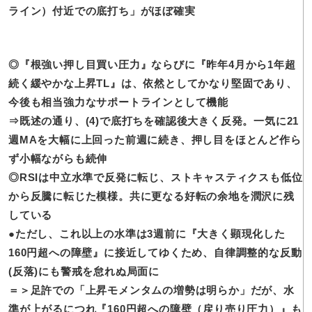
ライン）付近での底打ち」がほぼ確実
◎『根強い
押し目買い圧力』ならびに『昨年4月から1年超
続く緩やかな上昇TL』は、依然としてかなり堅固であり、
今後も相当強力なサポートラインとして機能
⇒既述の
通り、(4)で底打ちを確認後大きく反発。一気に21
週MAを大幅に上回った前週に続き、押し目をほとんど作ら
ず小幅ながらも続伸
◎RSIは
中立水準で反発に転じ、ストキャスティクスも低位
から反騰に転じた模様。共に更なる好転の余地を潤沢に残
している
●ただし、
これ以上の水準は3週前に『大きく顕現化した
160円超への障壁』に接近してゆくため、自律調整的な反動
(反落)にも警戒を怠れぬ局面に
＝＞足許での
「上昇モメンタムの増勢は明らか」だが、水
準が上がるにつれ『160円超への障壁（戻り売り圧力）』も