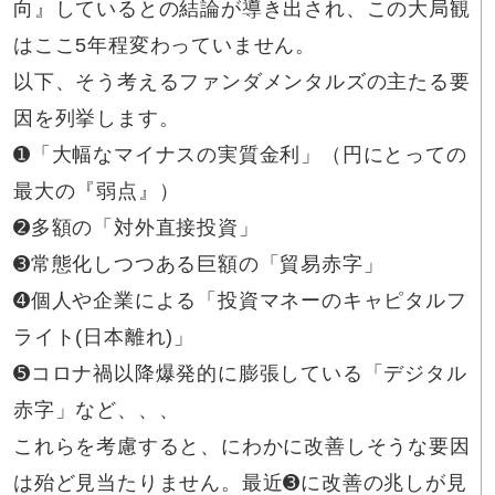
向』しているとの結論が導き出され、この大局観
はここ5年程変わっていません。
以下、そう考えるファンダメンタルズの主たる要
因を列挙します。
➊「大幅なマイナスの実質金利」（円にとっての
最大の『弱点』）
➋多額の「対外直接投資」
➌常態化しつつある巨額の「貿易赤字」
➍個人や企業による「投資マネーのキャピタルフ
ライト(日本離れ)」
➎コロナ禍以降爆発的に膨張している「デジタル
赤字」など、、、
これらを考慮すると、にわかに改善しそうな要因
は殆ど見当たりません。最近➌に改善の兆しが見