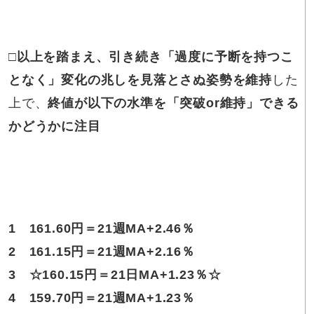
□以上を踏まえ
、引き続き「過度に予断を持つこ
となく」変化の兆しを見落とさぬ姿勢を維持
した
上で、
終値が以下の水準を「突破or維持」できる
かどうかに注目
1
161.60円
＝21週MA+2.46％
2
161.15円
＝21週MA+2.16％
3
☆
160.15円
＝21日MA+1.23％
☆
4
159.70円
＝21週MA+1.23％