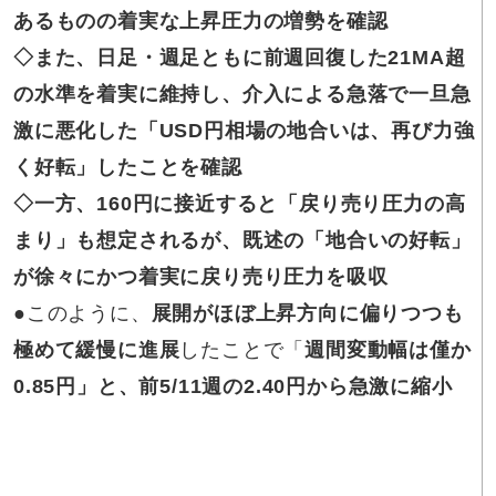
あるものの着実な上昇圧力の増勢を確認
◇また、
日足・週足ともに前週回復した21MA超
の水準を着実に維持し、介入による急落で一旦急
激に悪化した「USD円相場の地合いは、再び力強
く好転」したことを確認
◇一方、
160円に接近すると「戻り売り圧力の高
まり」も想定されるが、既述の「地合いの好転」
が徐々にかつ着実に戻り売り圧力を吸収
●
このように、
展開がほぼ上昇方向に偏りつつも
極めて緩慢に進展
したことで「
週間変動幅は僅か
0.85円」と、前5/11週の2.40円から急激に縮小