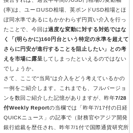
換言すれば、過去半年間のUSD円相場の変動幅
(率)は、ユーロUSD相場、英ポンドUSD相場とほ
ぼ同水準であるにもかかわらず円買い介入を行っ
たことで、今回は
過度な変動に対する対処ではな
く「(明らかに)160円台という特定の水準を超えて
さらに円安が進行することを阻止したい」との考
えを市場に露呈
してしまったといえるのではない
でしょうか。
さて、ここで“当局”は介入をどう考えているかの
一例をご紹介します。これまでも、フルバージョ
ンを数回ご紹介した記憶がありますが、昨年
7/28
付Weekly Report
の当欄では「昨年7/17付の日経
QUICKニュース」の記事で（財務官やアジア開発
銀行総裁を歴任され、昨年7/1付で国際通貨研究所