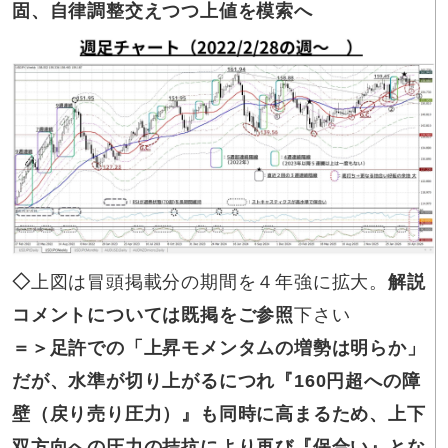
固、自律調整交えつつ上値を模索へ
◇
上図は冒頭掲載分の期間を４年強に拡大。
解説
コメントについては既掲をご参照
下さい
＝＞足許での
「上昇モメンタムの増勢は明らか」
だが、水準が切り上がるにつれ『160円超への障
壁（戻り売り圧力）』も同時に高まるため、上下
双方向への圧力の拮抗により再び『保合い』とな