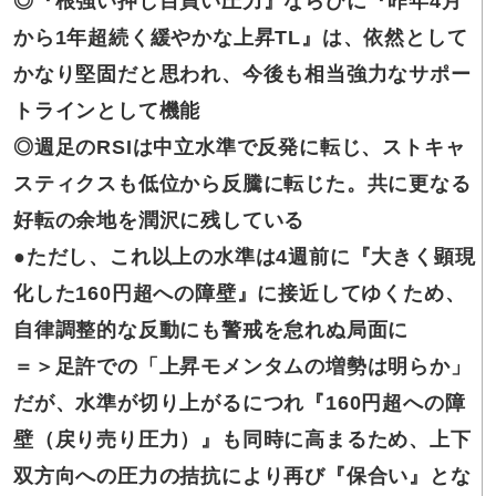
◎『根強い
押し目買い圧力』ならびに『昨年4月
から1年超続く緩やかな上昇TL』は、依然として
かなり堅固だと思われ、今後も相当強力なサポー
トラインとして機能
◎週足のRSIは
中立水準で反発に転じ、ストキャ
スティクスも低位から反騰に転じた。共に更なる
好転の余地を潤沢に残している
●ただし、
これ以上の水準は4週前に『大きく顕現
化した160円超への障壁』に接近してゆくため、
自律調整的な反動にも警戒を怠れぬ局面に
＝＞足許での
「上昇モメンタムの増勢は明らか」
だが、水準が切り上がるにつれ『160円超への障
壁（戻り売り圧力）』も同時に高まるため、上下
双方向への圧力の拮抗により再び『保合い』とな