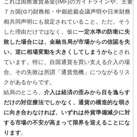
これは国際通貨基金(IMF)のガイドラインや、主要
７カ国(G7)財務相・中銀総裁会議声明や日米財務
相共同声明にも規定されていること。ただ、そう
した理由だけではなく、仮に
一定水準の防衛に失
敗した場合‌には、金融当局が市場からの信認を失
い、逆に相場変動を大きくしてしまうから
とされ
ています。特に、自国通貨を買い支える介入の場
合、その失敗は所謂「通貨危機」につながるリス
クがあるからです。
結局のところ、
介入は経済の歪みから目を逸らす
だけの対症療法でしかなく、通貨の構造的な弱さ
に向き合わなければ、いずれは外貨準備減少に対
する市場の不安が高まって限界を迎えることにな
ります
。