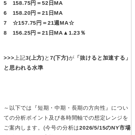
5
158.75円
＝52日MA
6
158.20円
＝21日MA
7
☆
157.75円
＝21週MA
☆
8
156.25円
＝21日MA▲1.23％
>>>
上記
3
(上方)
と
7
(下方)
が
「抜けると加速する」
と思われる水準
～以下では『短期・中期・長期の方向性』につい
ての分析ポイント及び各時間軸での想定レンジを
ご案内します。(今号の分析は
2026/5/15
のNY市場