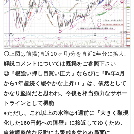
〇
上図は前掲(直近10ヶ月)分を直近2年分に拡大。
解説コメントについては既掲をご参照
下さい
◎『根強い
押し目買い圧力』ならびに『昨年4月
から1年超続く緩やかな上昇TL』は、依然として
かなり堅固だと思われ、今後も相当強力なサポー
トラインとして機能
●ただし、
これ以上の水準は4週前に『大きく顕現
化した160円超への障壁』に接近してゆくため、
自律調整的な反動にも警戒を怠れぬ局面に