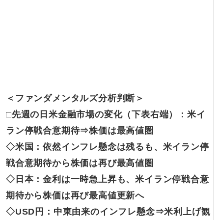
＜ファンダメンタルズ
分析判断＞
□先週の
日米金融市場の変化（下表右端）：米イ
ラン停戦合意期待⇒株価は最高値圏
◇米国：
依然インフレ懸念は残るも、米イラン停
戦合意期待から株価は再び最高値圏
◇日本：
金利は一時急上昇も、米イラン停戦合意
期待から株価は再び最高値更新へ
◇USD円：
中東由来のインフレ懸念⇒米利上げ観