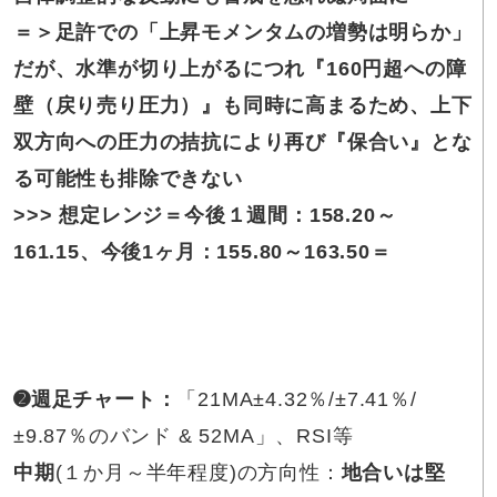
＝＞足許での
「上昇モメンタムの増勢は明らか」
だが、水準が切り上がるにつれ『160円超への障
壁（戻り売り圧力）』も同時に高まるため、上下
双方向への圧力の拮抗により再び『保合い』とな
る可能性も排除できない
>>>
想定レンジ＝
今後
１週間
：
158.20～
161.15
、
今後1ヶ月：
155.80～163.50
＝
➋週足チャート
：
「21MA±4.32％/±7.41％/
±9.87％のバンド & 52MA」、RSI等
中期
(１か月～半年程度)の方向性：
地合いは堅