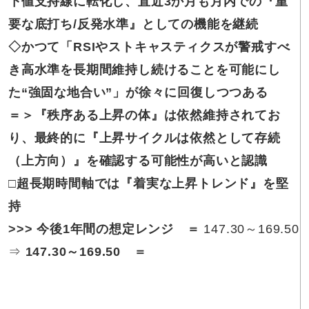
下値支持線に転化し、直近3か月も月内での『重
要な底打ち/反発水準』としての機能を継続
◇かつて
「RSIやストキャスティクスが警戒すべ
き高水準を長期間維持し続けることを可能にし
た“強固な地合い”」が徐々に回復しつつある
＝＞
『秩序ある上昇の体』は依然維持されてお
り、最終的に『上昇サイクルは依然として存続
（上方向）』を確認する可能性が高いと認識
□超長期時間軸では
『着実な上昇トレンド』を堅
持
>>>
今後1年間の想定レンジ ＝
147.30～169.50
⇒
147.30～169.50
＝