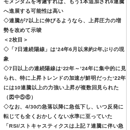
モメンタムを考慮すれば、もう1本追加され6連騰
へ進展する可能性は高い
◇連騰が
7以上に伸びるようなら、上昇圧力の増
勢を改めて示唆
＜2枚目＞
◇「7日連続
陽線」は’24年6月以来約2年ぶりの現
象
◇7日以上の
連続陽線は‘22年～’24年に集中的に見
られ、特に上昇トレンドの加速が鮮明だった‘22年
には10連騰以上の力強い上昇が複数回見られた
（図中⑤⑥）
◇なお
、4/30の急落以降に急低下し、いつ反発に
転じても全くおかしくない水準に至っていた
「RSI/ストキャスティクスは上記７連騰に伴い急