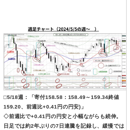
□5/18
週：「
寄付
158.58
：
158.49～159.34
終値
159.20
、
前週比
+0.41円
の
円安
)
」
◇前週比
で+0.41円の円安と小幅ながらも続伸。
日足では約2年ぶりの7日連騰を記録し、緩慢では