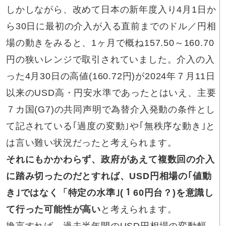
しかしながら、改めて日本の新年度入り4月1日か
ら30日に最初の介入が入る直前までのドル／円相
場の動きをみると、1ヶ月で概ね157.50～160.70
円の狭いレンジで取引されていました。介入の入
った4月30日の高値(160.72円)が2024年７月11日
以来のUSD高・円安水準であったとはいえ、主要
７カ国(G7)の共同声明で為替介入発動の条件とし
て記されている｢過度の変動｣や｢無秩序な動き｣と
は言い難い状況だったと考えられます。
それにも
かかわらず、政府があえて複数回の介入
に踏み切ったのだとすれば、USD円相場の｢値動
き｣ではなく「特定の水準｣(１60円台？)を意識し
て行った可能性が高い
と考えられます。