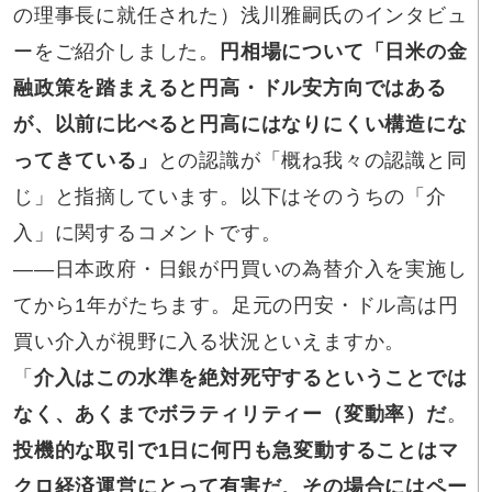
の理事長に就任された）浅川雅嗣氏のインタビュ
ーをご紹介しました。
円相場について「日米の金
融政策を踏まえると円高・ドル安方向ではある
が、以前に比べると円高にはなりにくい構造にな
ってきている」
との認識が「概ね我々の認識と同
じ」と指摘しています。以下はそのうちの「介
入」に関するコメントです。
――日本政府・日銀が円買いの為替介入を実施し
てから1年がたちます。足元の円安・ドル高は円
買い介入が視野に入る状況といえますか。
「
介入は
この水準を絶対死守するということでは
なく、あくまでボラティリティー（変動率）だ
。
投機的な取引で1日に何円も急変動することはマ
クロ経済運営にとって有害だ
。
その場合にはペー