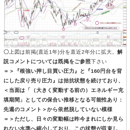
〇
上図は前掲(直近1年)分を直近2年分に拡大。
解
説コメントについては既掲をご参照
下さい
＝＞
『根強い押し目買い圧力』と『160円台を背
にした戻り売り圧力』は拮抗状態を続けており、
＜当面は「（大きく変動する前の）エネルギー充
填期間」としての保合い推移となる可能性あり：
先週のコメント＞から依然脱していない模様
＝＞
ただし、日々の変動幅は昨今まれにしか見ら
れない水準へ縮小しており、この状態が収束し