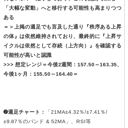
「大幅な変動」へと移行する可能性も高まりつつ
ある
＝＞
上掲の週足でも言及した通り『秩序ある上昇
の体』は依然維持されており、最終的に『上昇サ
イクルは依然として存続（上方向）』を確認する
可能性が高いと認識
>>>
想定レンジ＝
今後
2週間
：
157.50～163.35
、
今後1ヶ月：
155.50～164.40
＝
➋週足チャート
：
「21MA±4.32％/±7.41％/
±9.87％のバンド & 52MA」、RSI等