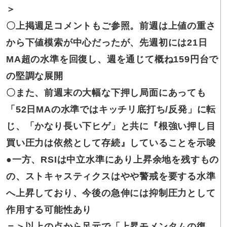
＞
〇上掲
週足コメントもご参照。前週は上値の重さ
から下値模索が中心だったが、先週初には21日
MA超の水準を回復し、週を通じて概ね159円台で
の堅調な展開
〇また、
前週末の大幅な下押し局面にあっても
「52日MAの水準ではキッチリ底打ち/反発」に転
じ、「かなり長い下ヒゲ」と共に『根強い押し目
買い圧力は依然として存続』していることを示唆
●一方、RSI
は中立水準にあり上昇余地を残すもの
の、ストキャスティクスはやや警戒を要する水準
へ上昇しており、今後の急伸には抑制圧力として
作用する可能性あり
＝＞
以上の点から足元で「上昇モメンタムの復