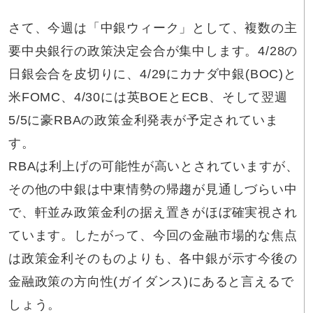
さて、今週は「中銀ウィーク」として、複数の主
要中央銀行の政策決定会合が集中します。4/28の
日銀会合を皮切りに、4/29にカナダ中銀(BOC)と
米FOMC、4/30には英BOEとECB、そして翌週
5/5に豪RBAの政策金利発表が予定されていま
す。
RBAは利上げの可能性が高いとされていますが、
その他の中銀は中東情勢の帰趨が見通しづらい中
で、軒並み政策金利の据え置きがほぼ確実視され
ています。したがって、今回の金融市場的な焦点
は政策金利そのものよりも、各中銀が示す今後の
金融政策の方向性(ガイダンス)にあると言えるで
しょう。