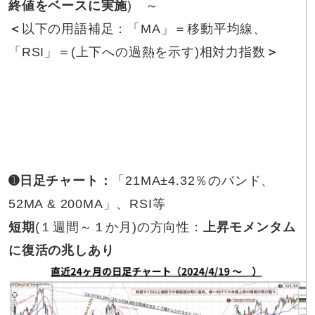
終値をベースに実施
) ～
＜
以下の用語補足：「MA」＝移動平均線、
「RSI」＝(上下への過熱を示す)相対力指数
＞
➊日足チャート：
「21MA±4.32％のバンド、
52MA & 200MA」、RSI等
短期
(１週間～１か月)の方向性：
上昇モメンタム
に復活の兆しあり