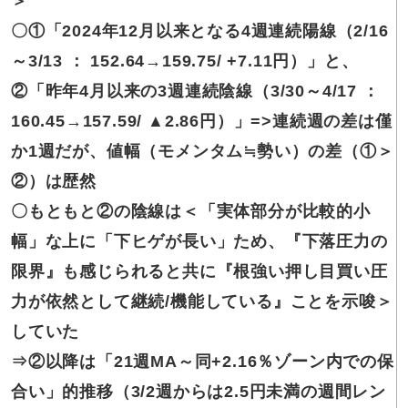
＞
〇①「2024年12月以来
となる4週連続陽線（2/16
～3/13 ： 152.64→159.75/ +7.11円）」と、
②「昨年4月以来の3週連続陰線（3/30～4/17 ：
160.45→157.59/ ▲2.86円）」=>連続週の差は僅
か1週だが、値幅（モメンタム≒勢い）の差（①＞
②）は歴然
〇もともと
②の陰線は＜「実体部分が比較的小
幅」な上に「下ヒゲが長い」ため、『下落圧力の
限界』も感じられると共に『根強い押し目買い圧
力が依然として継続/機能している』ことを示唆＞
していた
⇒②以降は
「21週MA～同+2.16％ゾーン内での保
合い」的推移（3/2週からは2.5円未満の週間レン