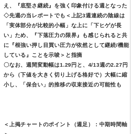
え、『底堅さ継続』を強く印象付ける週となった
◇先週の
当レポートでも＜上記3週連続の陰線は
「実体部分が比較的小幅」な上に「下ヒゲが長
い」ため、『下落圧力の限界』も感じられると共
に『根強い押し目買い圧力が依然として継続/機能
している』ことを示唆＞と指摘
〇なお、
週間変動幅は1.29円と、4/13週の2.27円
から（下値を大きく切り上げる格好で）大幅に縮
小し、「保合い」的推移の収束接近の可能性も
＜上掲チャートの
ポイント（週足）：中期時間軸