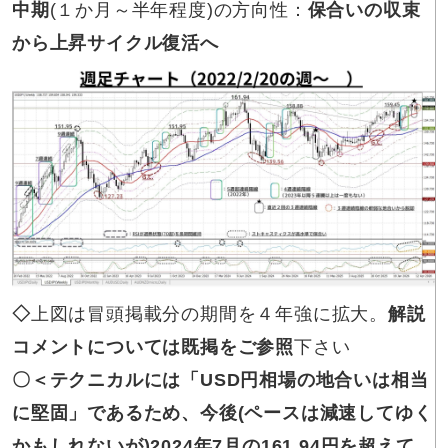
中期
(１か月～半年程度)の方向性：
保合いの収束
から上昇サイクル復活へ
◇
上図は冒頭掲載分の期間を４年強に拡大。
解説
コメントについては既掲をご参照
下さい
〇＜
テクニカルには
「USD円相場の地合いは相当
に堅固」であるため、今後(ペースは減速してゆく
かもしれないが)2024年7月の161.94円を超えて