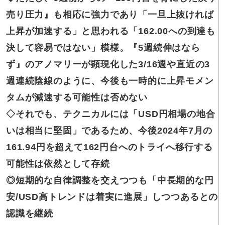
売り圧力』も相応に強力であり「一旦上抜ければ
上昇が加速する」と思われる「162.00への到達も
決して容易ではない」模様。『5週続伸はなら
ず』のアノマリーが顕現化した3/16週や直近の3
週連続陰線のように、今後も一時的に上昇モメン
タムが減速する可能性は否めない
◇それでも
、テクニカルには「USD円相場の地合
いは相当に堅固」であるため、今後2024年7月の
161.94円を超えて162円台へのトライへ移行する
可能性は依然として存続
◎短期的な
自律調整を交えつつも「中長期的な円
安/USD高トレンドは着実に進展」しつつあるとの
認識を継続