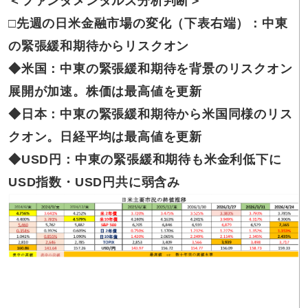
＜ファンダメンタルズ
分析判断＞
□先週の
日米金融市場の変化（下表右端）：中東
の緊張緩和期待からリスクオン
◆米国：
中東の緊張緩和期待を背景のリスクオン
展開が加速。株価は最高値を更新
◆日本：
中東の緊張緩和期待から米国同様のリス
クオン。日経平均は最高値を更新
◆USD円：
中東の緊張緩和期待も米金利低下に
USD指数・USD円共に弱含み