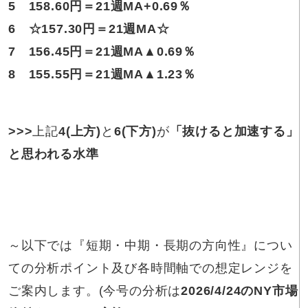
5
158.60円
＝21週MA+0.69％
6
☆
157.30円
＝21週MA
☆
7
156.45円
＝21週MA▲0.69％
8
155.55円
＝21週MA▲1.23％
>>>
上記
4
(上方)
と
6
(下方)
が
「抜けると加速する」
と思われる水準
～以下では『短期・中期・長期の方向性』につい
ての分析ポイント及び各時間軸での想定レンジを
ご案内します。(今号の分析は
2026/4/24
のNY市場