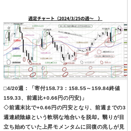
□4/20
週：「
寄付
158.73
：
158.55～159.84
終値
159.33
、
前週比
+0.66円
の
円安
)
」
◇前週末比で
+0.66円の円安となり、前週までの3
週連続陰線という軟弱な地合いを脱却。翳りが目
立ち始めていた上昇モメンタムに回復の兆しが見