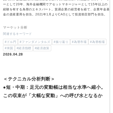
ーとして20年、海外金融機関でアセットマネージャーとして15年以上の
経験を有する為替のエキスパート。貿易企業の経営者を経て、企業年金基
金の資産運用を担当。2021年1月よりCAOとして投資助言部門を担当。
マーケット分析
関連するキーワード
#ドル円
#ファンダメンタルズ
#振り返り
#為替市場
#為替相場
#米国
#経済指標
#経済政策
2026.04.28
＜テクニカル分析判断＞
●短・中期：足元の変動幅は相当な水準へ縮小。
この収束が「大幅な変動」への呼び水となるか