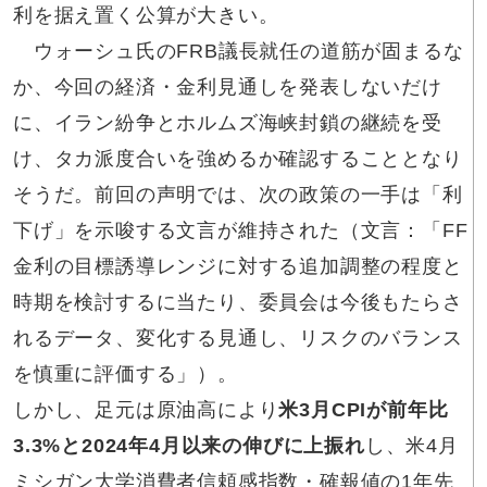
利を据え置く公算が大きい。
ウォーシュ氏のFRB議長就任の道筋が固まるな
か、今回の経済・金利見通しを発表しないだけ
に、イラン紛争とホルムズ海峡封鎖の継続を受
け、タカ派度合いを強めるか確認することとなり
そうだ。前回の声明では、次の政策の一手は「利
下げ」を示唆する文言が維持された（文言：「FF
金利の目標誘導レンジに対する追加調整の程度と
時期を検討するに当たり、委員会は今後もたらさ
れるデータ、変化する見通し、リスクのバランス
を慎重に評価する」）。
しかし、足元は原油高により
米3月CPIが前年比
3.3%と2024年4月以来の伸びに上振れ
し、米4月
ミシガン大学消費者信頼感指数・確報値の1年先