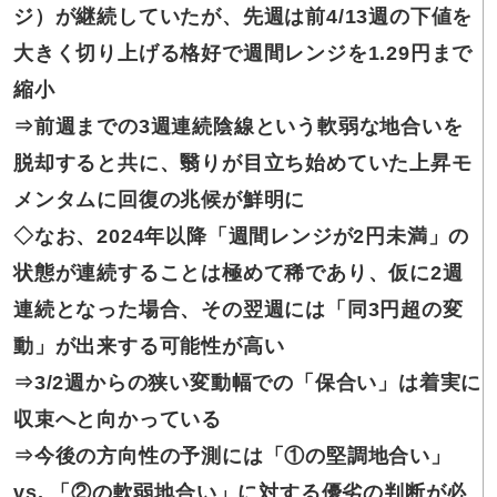
ジ）が継続していたが、先週は前4/13週の下値を
大きく切り上げる格好で週間レンジを1.29円まで
縮小
⇒前週まで
の3週連続陰線という軟弱な地合いを
脱却すると共に、翳りが目立ち始めていた上昇モ
メンタムに回復の兆候が鮮明に
◇なお、
2024年以降「週間レンジが2円未満」の
状態が連続することは極めて稀であり、仮に2週
連続となった場合、その翌週には「同3円超の変
動」が出来する可能性が高い
⇒3/2週からの
狭い変動幅での「保合い」は着実に
収束へと向かっている
⇒今後の方向性
の予測には「①の堅調地合い」
vs. 「②の軟弱地合い」に対する優劣の判断が必