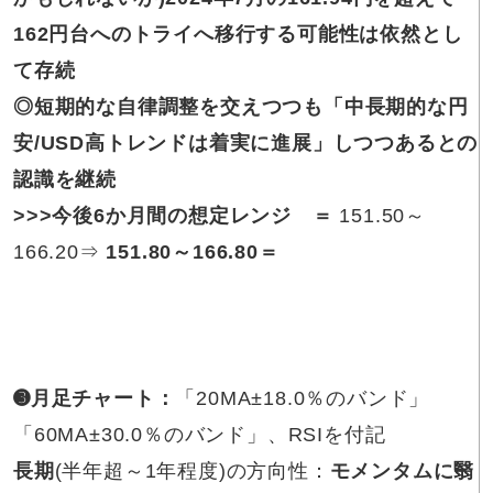
162円台へのトライへ移行する可能性は依然とし
て存続
◎短期的な
自律調整を交えつつも「中長期的な円
安/USD高トレンドは着実に進展」しつつあるとの
認識を継続
>>>
今後6か月間の想定レンジ
＝
151.50～
166.20⇒
151.80～166.80
＝
➌月足チャート
：
「20MA±18.0％のバンド」
「60MA±30.0％のバンド」、RSIを付記
長期
(半年超～1年程度)の方向性：
モメンタムに翳