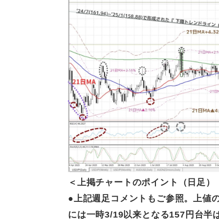
＜上掲チャートの
ポイント（日足）
●上記
週足コメントもご参照。上値
には一時3/19以来となる157円台