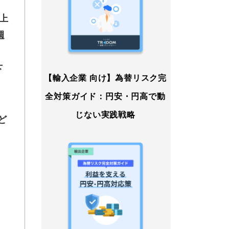
上
週
下
【輸入企業 向け】為替リスク完
い
全対策ガイド：円安・円高で動
じない実践戦略
ど