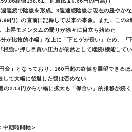
59.86
終値
158.61
、
前週比
▲0.66円
の
円高
)
」
、3週連続で陰線を形成。3週連続陰線は現在の緩やかな
39.89円）の直前に記録して以来の事象。また、この3
り、上昇モメンタムの翳りが徐々に目立ち始めた
部分が比較的小幅」な上に「下ヒゲが長い」ため、『
『根強い押し目買い圧力が依然として継続/機能して
8円台」となっており、160円超の終値を展望できるほ
較して大幅に後退した観は否めない
/6週の2.13円から小幅に拡大も「保合い」的推移が続く
：中期時間軸＞