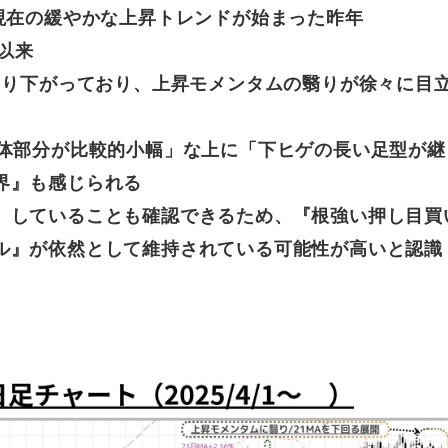
現在の緩やかな上昇トレンドが始まった昨年
て以来
切り下がっており、上昇モメンタムの翳りが徐々に目
実体部分が比較的小幅」な上に「下ヒゲの長い足型が継
界』も感じられる
』していることも確認できるため、『根強い押し目買
ル』が依然として維持されている可能性が高いと認識