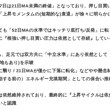
中7日は21日MA未満の終値」となっており、押し目買
「上昇モメンタムの(短期的な)衰退」が徐々に明らか
も「52日MAの水準ではキッチリ底打ち/反発」に転
に『根強い押し目買い圧力は依然として存続』してい
スも、足元では双方共に「中立水準」にあり依然として
地もあり)を示唆
翳り / 21日MAが僅かに下落に転化」などやや懸念
動する前の）エネルギー充填期間」としての保合い推
は依然維持されており、最終的に『上昇サイクルは依
いと認識