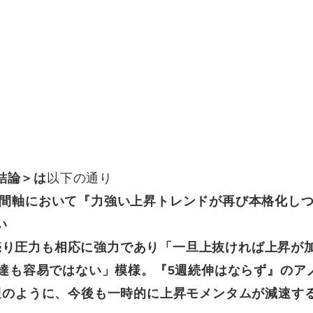
結論＞は
以下の通り
時間軸において『力強い上昇トレンドが再び本格化し
い
売り圧力も相応に強力であり「一旦上抜ければ上昇が
の到達も容易ではない」模様。『5週続伸はならず』のア
3週のように、今後も一時的に上昇モメンタムが減速す