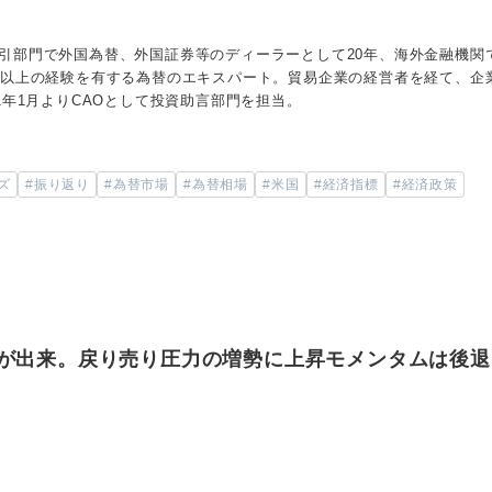
引部門で外国為替、外国証券等のディーラーとして20年、海外金融機関
年以上の経験を有する為替のエキスパート。貿易企業の経営者を経て、企
1年1月よりCAOとして投資助言部門を担当。
ズ
#振り返り
#為替市場
#為替相場
#米国
#経済指標
#経済政策
線が出来。戻り売り圧力の増勢に上昇モメンタムは後退