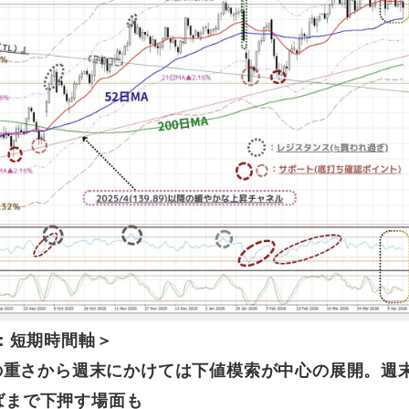
：短期時間軸＞
の重さから週末にかけては下値模索が中心の展開。週
半ばまで下押す場面も