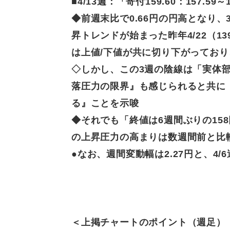
■4/13
週：「
寄付
159.60
：
157.59～1
◆前週末比で
0.66円の円高となり
昇トレンドが始まった昨年4/22（1
は上値/下値が共に切り下がってお
◇しかし、
この3週の陰線は「実体
落圧力の限界』も感じられると共に
る』ことを示唆
◆それでも
「終値は6週間ぶりの15
の上昇圧力の高まりは数週間前と比
●なお、
週間変動幅は2.27円と、4
＜上掲チャートの
ポイント（週足）