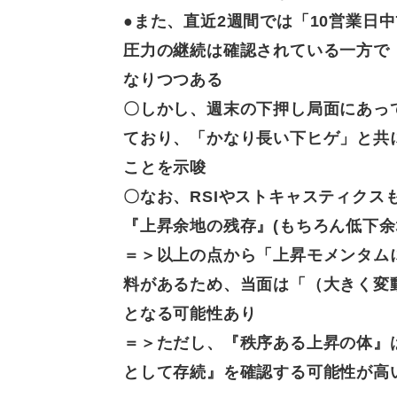
●また、
直近2週間では「10営業日
圧力の継続は確認されている一方で
なりつつある
〇しかし、
週末の下押し局面にあって
ており、「かなり長い下ヒゲ」と共
ことを示唆
〇なお、
RSIやストキャスティク
『上昇余地の残存』(もちろん低下余
＝＞
以上の点から「上昇モメンタムに
料があるため、当面は「（大きく変
となる可能性あり
＝＞
ただし、『秩序ある上昇の体』
として存続』を確認する可能性が高