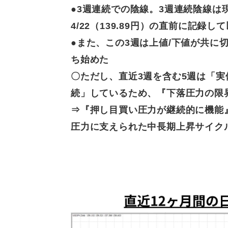
●3週連続
での陰線。3週連続陰線は
4/22（139.89円）の直前に記録し
●また、
この3週は上値/下値が共に
ち始めた
〇ただし、直近3週を
含む5週は「
続」しているため、『下落圧力の限
⇒『押し目買い圧力
が継続的に機能
圧力に支えられた中長期上昇サイク