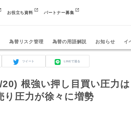
お役立ち資料
パートナー募集
み
為替リスク管理
為替の用語解説
お知らせ
イ
ツイート
LINEで送る
t (4/20) 根強い押し目買い圧力は
売り圧力が徐々に増勢