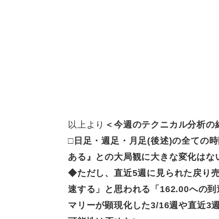
以上より
＜今週のテクニカル分析の
□日足・週足・
月足(後述)の全ての
ある』との大局観に大きな変化はな
◆ただし、
直近5週に見られた戻り
速する」と思われる「162.00へ
マリーが顕現化した3/16週や直近