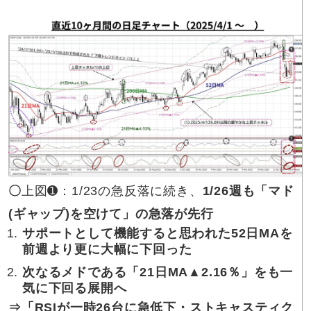
〇
上図➊：1/23の急反落に続き、
1/26週も「マド
(ギャップ)を空けて」の急落が先行
サポート
として機能すると思われた52日MAを
前週より更に大幅に下回った
次なる
メドである「21日MA▲2.16％」をも一
気に下回る展開へ
⇒「RSIが
一時26台に急低下・ストキャスティク