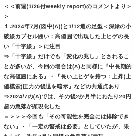
＜＜前週(1/26付weekly report)
のコメントより＞
＞
１.2024年7月
(図中(A))と1/12週の足型＜深緑の小
破線カプセル囲い：高値圏で出現した上ヒゲの長
い「十字線」＞に注目
⇒「十字線」
だけでも「変化の兆し」とされるこ
とが多いが、今回の場合は(A)と同様に『中長期的
な高値圏にある』・『長い上ヒゲを持つ：上昇(上
値模索)圧力の後退を暗示』などの共通点あり
⇒2024/7の(A)
では、その後2か月半にわたり20円
超の急落が顕現化した
＝＞＞＞今回も
「その可能性を完全には排除でき
ない」・「一定の警戒は必要」としていたが、果