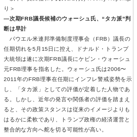
り＞
―次期
FRB議長候補のウォーシュ氏、“タカ派”判
断は早計
パウエル米連邦準備制度理事会（FRB）議長の
任期切れを5月15日に控え、ドナルド・トランプ
大統領は遂に次期FRB議長にケビン・ウォーシュ
元FRB理事を指名した。ウォーシュ氏は2006〜
2011年のFRB理事在任期にインフレ警戒姿勢を示
し、「タカ派」としての評価が定着した人物であ
る。しかし、近年の発言や関係者の評価を踏まえ
ると、その政策スタンスは従来のイメージよりも
はるかに柔軟であり、トランプ政権の経済運営と
整合的な方向へ舵を切る可能性が高い。