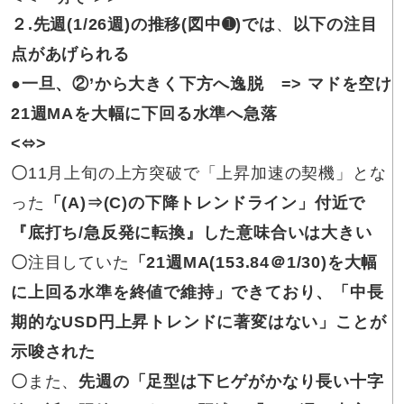
２.先週(1/26週)の
推移(図中➊)では
、
以下の注目
点があげられる
●
一旦、②’から大きく下方へ逸脱 => マドを空け
21週MAを大幅に下回る水準へ急落
<
⬄
>
〇
11月上旬の上方突破で「上昇加速の契機」とな
った
「(A)⇒(C)の下降トレンドライン」付近で
『底打ち/急反発に転換』した意味合いは大きい
〇
注目していた
「21週MA(153.84＠1/30)を大幅
に上回る水準を終値で維持」できており、「中長
期的なUSD円上昇トレンドに著変はない」ことが
示唆された
〇
また、
先週の「足型は下ヒゲがかなり長い十字