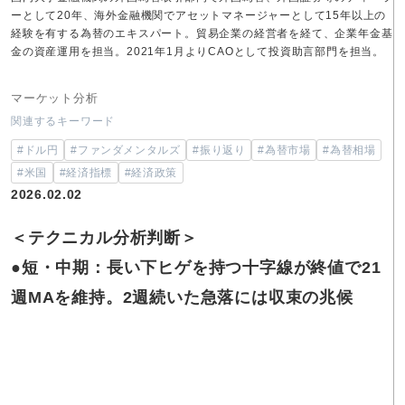
ーとして20年、海外金融機関でアセットマネージャーとして15年以上の
経験を有する為替のエキスパート。貿易企業の経営者を経て、企業年金基
金の資産運用を担当。2021年1月よりCAOとして投資助言部門を担当。
マーケット分析
関連するキーワード
#ドル円
#ファンダメンタルズ
#振り返り
#為替市場
#為替相場
#米国
#経済指標
#経済政策
2026.02.02
＜テクニカル分析判断＞
●短・中期：長い下ヒゲを持つ十字線が終値で21
週MAを維持。2週続いた急落には収束の兆候