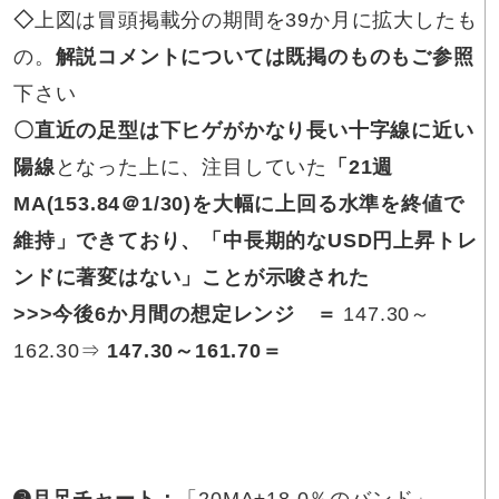
◇
上図は冒頭掲載分の期間を39か月に拡大したも
の。
解説コメントについては既掲のものもご参照
下さい
〇直近の
足型は下ヒゲがかなり長い十字線に近い
陽線
となった上に、注目していた
「21週
MA(153.84＠1/30)を大幅に上回る水準を終値で
維持」できており、「中長期的なUSD円上昇トレ
ンドに著変はない」ことが示唆された
>>>
今後6か月間の想定レンジ
＝
147.30～
162.30⇒
147.30～161.70
＝
➌月足チャート
：
「20MA±18.0％のバンド」