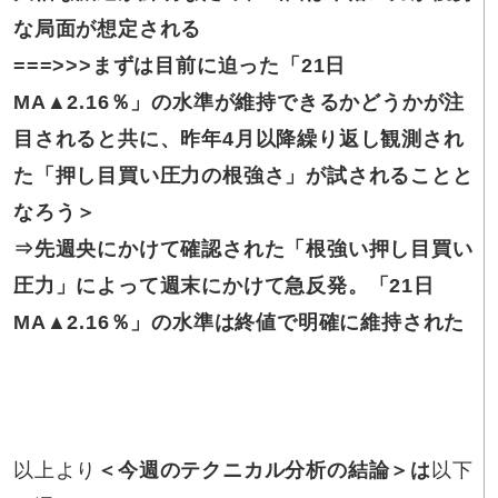
な局面が想定される
===>>>まずは
目前に迫った「21日
MA▲2.16％」の水準が維持できるかどうかが注
目されると共に、昨年4月以降繰り返し観測され
た「押し目買い圧力の根強さ」が試されることと
なろう＞
⇒先週央
にかけて確認された「根強い押し目買い
圧力」によって週末にかけて急反発。「21日
MA▲2.16％」の水準は終値で明確に維持された
以上より
＜今週のテクニカル分析の結論＞は
以下