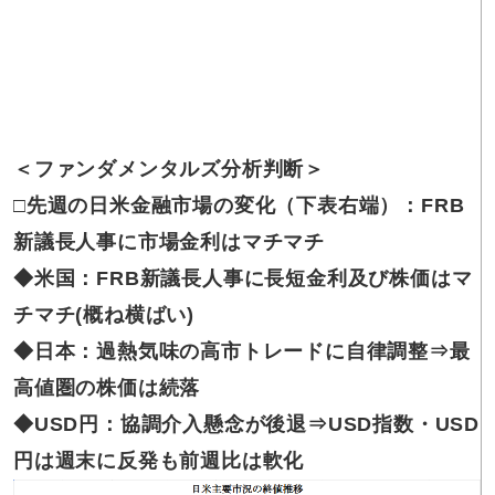
＜ファンダメンタルズ
分析判断＞
□先週の
日米金融市場の変化（下表右端）：FRB
新議長人事に市場金利はマチマチ
◆米国：
FRB新議長人事に長短金利及び株価はマ
チマチ(概ね横ばい)
◆日本：
過熱気味の高市トレードに自律調整⇒最
高値圏の株価は続落
◆USD円：
協調介入懸念が後退⇒USD指数・USD
円は週末に反発も前週比は軟化