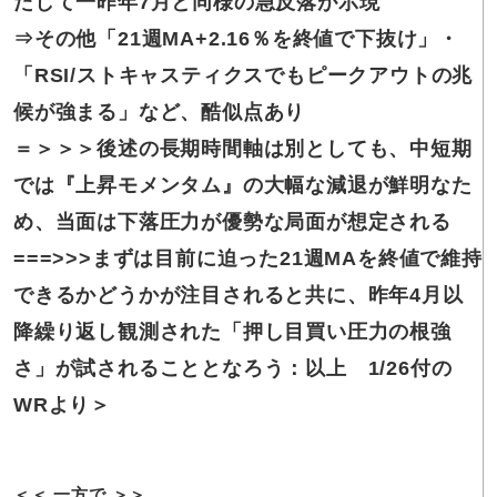
たして一昨年7月と同様の急反落が示現
⇒その他
「21週MA+2.16％を終値で下抜け」・
「RSI/ストキャスティクスでもピークアウトの兆
候が強まる」など、酷似点あり
＝＞＞＞後述の
長期時間軸は別としても、中短期
では『上昇モメンタム』の大幅な減退が鮮明なた
め、当面は下落圧力が優勢な局面が想定される
===>>>まずは
目前に迫った21週MAを終値で維持
できるかどうかが注目されると共に、昨年4月以
降繰り返し観測された「押し目買い圧力の根強
さ」が試されることとなろう：以上 1/26付の
WRより＞
＜＜ 一方で ＞＞