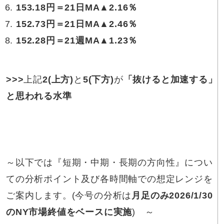
153.18円
＝21日MA▲2.16％
152.73円
＝21日MA▲2.46％
152.28円
＝21週MA▲1.23％
>>>
上記
2
(上方)
と
5
(下方)
が
「抜けると加速する」
と思われる水準
～以下では『短期・中期・長期の方向性』につい
ての分析ポイント及び各時間軸での想定レンジを
ご案内します。(今号の分析は
月足のみ
2026/1/30
のNY市場終値をベースに実施
) ～