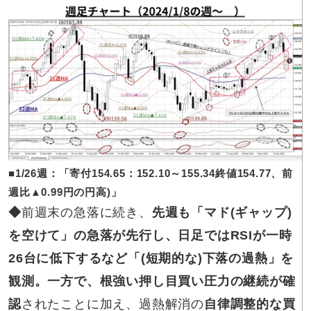
■1/26
週：「
寄付
154.65
：
152.10～155.34
終値
154.77
、
前
週比
▲0.99円
の
円高
)
」
◆
前週末の急落に続き、
先週も「マド(ギャップ)
を空けて」の急落が先行し、日足ではRSIが一時
26台に低下するなど「(短期的な)下落の過熱」を
観測。一方で、根強い押し目買い圧力の継続が確
認
されたことに加え、過熱解消の
自律調整的な買