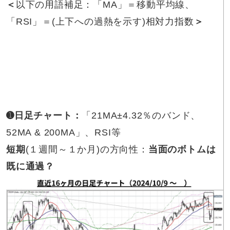
＜
以下の用語補足：「MA」＝移動平均線、
「RSI」＝(上下への過熱を示す)相対力指数
＞
➊日足チャート：
「21MA±4.32％のバンド、
52MA & 200MA」、RSI等
短期
(１週間～１か月)の方向性：
当面のボトムは
既に通過？