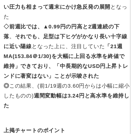
い圧力も相まって週末にかけ急反発の展開
となっ
た
◇前週比では
、▲0.99円の円高と2週連続の下
落
。
それでも、足型は下ヒゲがかなり長い十字線
に近い陽線
となった上に、注目していた
「21週
MA(153.84＠1/30)を大幅に上回る水準を終値で
維持」できており、「中長期的なUSD円上昇トレ
ンドに著変はない」ことが示唆された
◎
この結果、(前1/19週の3.60円からは小幅に縮小
したものの)
週間変動幅は3.24円と高水準を維持し
た
上掲チャートの
ポイント