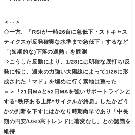
＜⇔＞
◇一方、「RSIが
一時26台に急低下・ストキャス
ティクスが反発確実な水準まで急低下」するなど
「(短期的な)下落の過熱」を観測
⇒こうした
反動により、1/28には明確な底打ち/反
発に転じ、
週末の力強い大陽線によって1/26に形
成された「マド」を埋めに行く素地は整った
＝＞
「21日MAと52日MAを強いサポートラインと
する“秩序ある上昇”サイクルが終息」したかどう
かの判断を下すにはかなり時期尚早であり「中長
期の円安/USD高トレンドに著変なし」との認識を
維持