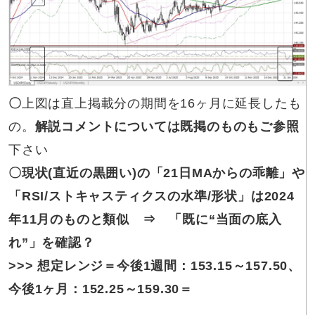
〇
上図は直上掲載分の期間を16ヶ月に延長したも
の。
解説コメントについては既掲のものもご参照
下さい
〇現状
(直近の黒囲い)の「21日MAからの乖離」や
「RSI/ストキャスティクスの水準/形状」は2024
年11月のものと類似 ⇒ 「既に“当面の底入
れ”」を確認？
>>>
想定レンジ＝
今後1週間：
153.15～157.50
、
今後1ヶ月：
152.25～159.30
＝