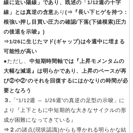
線に近い陽線」であり、既述の「1/12週の十字
線」とは真逆の含意
あり
(⇒『長い下ヒゲを持つ：
根強い押し目買い圧力の確認/下落(下値模索)圧力
の後退を示唆』)
⇒1/26に
生じたマド(ギャップ)は今週中に埋まる
可能性が高い
●
ただし、
中短期時間軸では『上昇モメンタムの
大幅な減退』は明らかであり、上昇のペースが再
び②や②’のそれを回復するにはかなりの時間が必
要となろう
３.
「“1/12週 ⇔ 1/26週”の真逆の足型の示唆」に
より『上下ともに中短期的な大きなサイクルの形
成が困難になってきている』
⇒２.
の諸点(現状認識)からも導かれる明らかな結