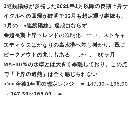
3連続陽線が多発した2021年1月以降の長期上昇サ
イクルへの回帰が鮮明
で
12月も想定通り継続も、
1月の「5連続陽線」達成はならず
◆超長期上昇トレンド
の鮮明化に伴い、
ストキャ
スティクスはかなりの高水準へ差し掛かり、既に
ピークアウトの兆しもある
。しかし、
60ヶ月
MA+30％の水準とは大きく乖離しており、この点
で「上昇の過熱」は全く感じられない
>>>
今後1年間の想定レンジ ＝
147.30～165.00
⇒
147.30～165.00
＝