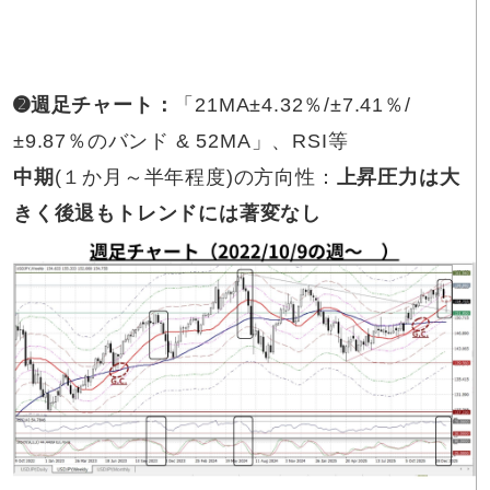
➋週足チャート
：
「21MA±4.32％/±7.41％/
±9.87％のバンド & 52MA」、RSI等
中期
(１か月～半年程度)の方向性：
上昇圧力は大
きく後退もトレンドには著変なし