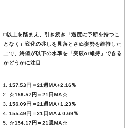
□以上を踏まえ
、引き続き「過度に予断を持つこ
となく」変化の兆しを見落とさぬ姿勢を維持
した
上で、
終値が以下の水準を「突破or維持」できる
かどうかに注目
157.53円
＝21週MA+2.16％
☆
156.57円
＝21日MA☆
156.09円
＝21週MA+1.23％
155.49円
＝21日MA▲0.69％
☆
154.17円
＝21週MA☆