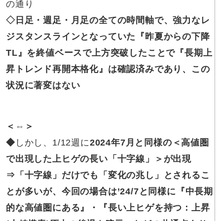
の通り
◇日足・週足・月足の
全ての時間軸で、強力なレ
ジスタンスラインとなっていた『昨夏からの下降
TL』を終値ベースで上方突破したことで『長期上
昇トレンド再開本格化』は確認済みであり、この
状況に著変はない
＜⇔＞
◆
しかし、1/12週に
2024年7月と同様の＜高値圏
で出現した上ヒゲの長い「十字線」＞が出現
⇒「十字線」
だけでも「変化の兆し」とされるこ
とが多いが、今回の場合は’24/7と同様に『中長期
的な高値圏にある』・『長い上ヒゲを持つ：上昇