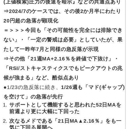
(上値模索)圧力の後退を暗示』などの共通点あり
⇒2024/7の
ケースでは、その後2か月半にわたり
20円超の急落が顕現化
＝＞＞＞今回も
「その可能性を完全には排除でき
ない」・「一定の警戒は必要」としていたが、果
たして一昨年7月と同様の急反落が示現
⇒その他
「21週MA+2.16％を終値で下抜け」・
「RSI/ストキャスティクスでもピークアウトの兆
候が強まる」など、酷似点あり
●
1/23の急反落に続き、
1/26週も「マド(ギャップ)
を空けて」の急落が先行
サポート
として機能すると思われた52日MAを
前週より更に大幅に下回った
次なる
メドである「21日MA▲2.16％」をも一
気に下回る展開へ