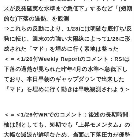
スが反発確実な水準まで急低下」するなど「(短期
的な)下落の過熱」を観測
⇒これらの
反動により、1/28には明確な底打ち/反
発に転じ、
週末の力強い大陽線によって1/26に形
成された「マド」を埋めに行く素地は整った
＜＝＜1/26付
Weekly Reportのコメント：RSIは
下落の過熱が見られた昨年4月の水準へ急低下し
ており、
本日早朝のギャップダウンで出来した
『マド』を埋めに行く動きは早晩観測されよう
＞
＜＝＜1/26付
WRでのコメント：後述の長期時間
軸は別としても、短期でも『上昇モメンタム』の
大幅な減退が鮮明なため、当面は下落圧力が優勢