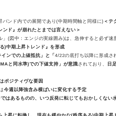
昇バンド内での展開であり(中期時間軸と同様に)
＜テ
レンド』が崩れたとまでは言えない＞
ル」(図中：エンジの実線囲み)は、急伸すると必ず速
ある)中期上昇トレンド』を形成
Aラインでの上値抵抗」と「
4/22の底打ち以降に形成さ
日MAと同水準)での下値支持」が意識
されており、
日
)はポジティヴな要因
は
今週以降強含み横ばいに変化する予定
中ではあるものの、いつ反発に転じてもおかしくない
から上昇に転換し、現在も緩やかな(秩序ある)中期上昇