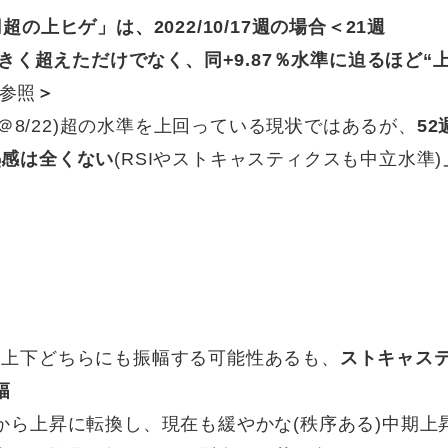
の上ヒゲ」は、2022/10/17週の場合＜21週
大きく超えただけでなく、同+9.87％水準に迫るほど“
参照
＞
.50＠8/22)超の水準を上回っている現状ではあるが、
52
過熱感は全くない
(RSIやストキャスティクスも中立水準)
準にあり上下どちらにも振幅する可能性あるも、
ストキャス
幅
落から上昇に転換し、現在も緩やかな(秩序ある)中期上