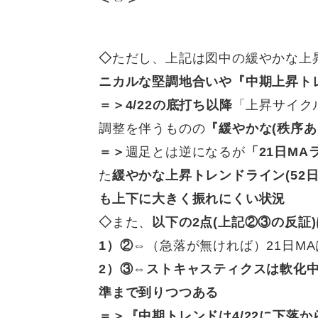
◇
ただし、上記は図中の緩やかな上
ニカルな堅調地合いや『中期上昇ト
＝＞
4/22の底打ち以降
「上昇サイク
調整を伴うものの
『緩やかな(秩序
＝＞
週足とは逆になるが
「21日M
た
緩やかな上昇トレンドライン(52
も上下に大きく振れにくい状況
◇
また、
以下の2点(上記②③の反証
1）②⇔
（急落が無ければ）21日MA
2）③⇔
ストキャスティクスは軟化
準まで到りつつある
＝＞
『中期トレンドは4/22に下落