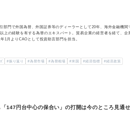
引部門で外国為替、外国証券等のディーラーとして20年、海外金融機関
年以上の経験を有する為替のエキスパート。貿易企業の経営者を経て、企
1年1月よりCAOとして投資助言部門を担当。
ズ
#振り返り
#為替市場
#為替相場
#米国
#経済指標
#経済政策
「147円台中心の保合い」の打開は今のところ見通