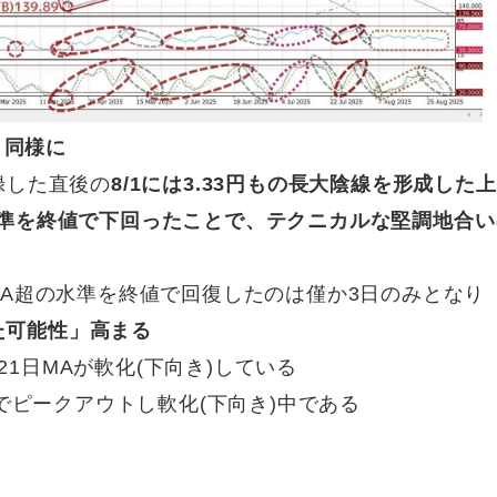
と同様に
記録した直後の
8/1には3.33円もの長大陰線を形成した
の水準を終値で下回ったことで、テクニカルな堅調地合い
日MA超の水準を終値で回復したのは僅か3日のみとなり
た可能性」高まる
21日MAが軟化(下向き)している
でピークアウトし軟化(下向き)中である