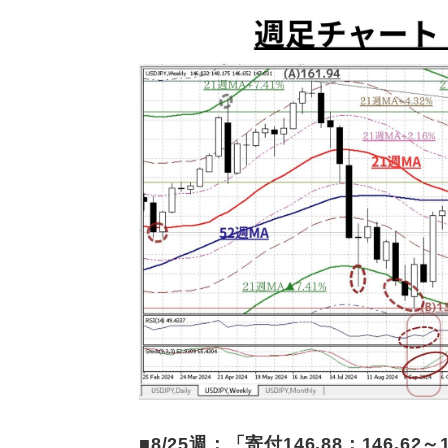
■8/25
週：「
寄付
146.88
：
146.62～1