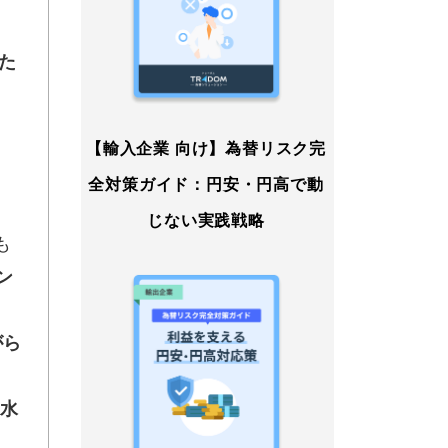
れた
【輸入企業 向け】為替リスク完
全対策ガイド：円安・円高で動
じない実践戦略
も
ン
がら
の水