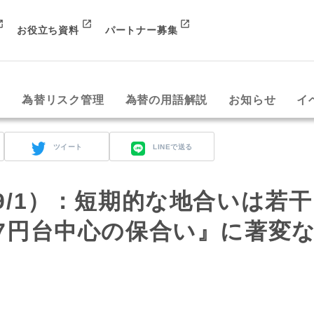
お役立ち資料
パートナー募集
み
為替リスク管理
為替の用語解説
お知らせ
イ
ツイート
LINEで送る
rt（9/1）：短期的な地合いは若干
47円台中心の保合い』に著変