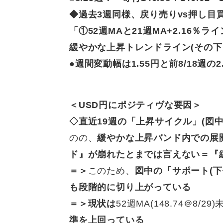
◆過去3週同様、
戻り売りvs押し目
「①52週MAと21週MA+2.16％
緩やかな上昇トレンドライン(その下
●週間変動幅は
1.55円と前8/18週
＜USD円にポジティヴな要因＞
◇
直近19週の「上昇サイクル」(図
のの、
緩やかな上昇バンド内での展
ド』が崩れたとまでは言えない＝『
＝＞
このため、
図中の「サポート(下
も段階的に切り上がっている
＝＞現状は
52週MA(148.74＠8/
準を上回っている