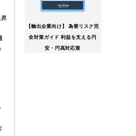
上昇
【輸出企業向け】 為替リスク完
全対策ガイド 利益を支える円
週
」
安・円高対応策
テ
昇