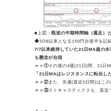
■
上図：
既述の中期時間軸（週足）
◆
3/28以来となる150円台後半を
7/7以来維持していた21日MA超
も懸念が台頭
＝＞①
その後の4週(21日)間、21
「21日MAはレジスタンスに転化し
＝＞②
また、先週(直近5日間)はこの
＝＞③
ストキャスティクスも、直近
＜⇔＞