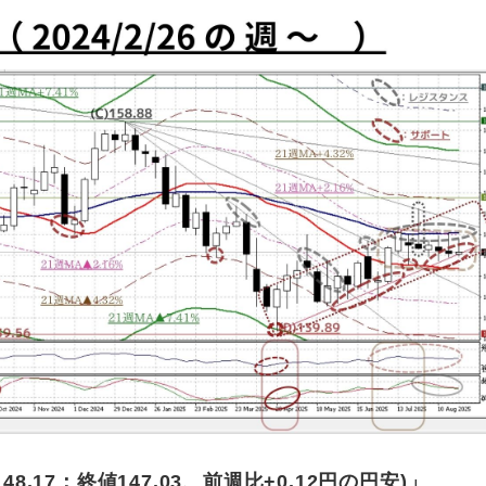
48.17
：終値
147.03
、
前週比
+0.12円
の
円安
)
」