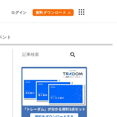
ログイン
資料ダウンロード
ベント
検
索
な