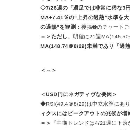
◇7/28週の
「週足では非常に稀な3円超
MA+7.41％の“上昇の過熱”水準を
の過熱”を観測：
後掲➋のチャートご
＝＞ただし、
明確に21週MA(145
MA(148.74＠8/29)未満であり「
＜⇔＞
＜USD円にネガティヴな要因＞
◆
RSI(49.4＠8/29)は中立水
ィクスにはピークアウトの兆候が増
＝＞
『中期トレンドは4/21週に下