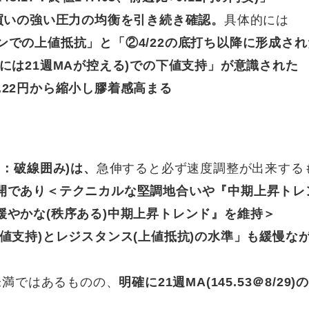
買いの強い圧力の均衡を引き続き確認。
具体的には
ラインでの上値抵抗」と「②4/22の底打ち以降に形成さ
には21週MAが控える)での下値支持」が意識された
の2.22円から縮小し膠着感高まる
中：破線囲み)は、
急伸すると必ず速度調整が出来する
開であり＜テクニカルな堅調地合いや『中期上昇トレ
緩やかな(秩序ある)中期上昇トレンド』を維持＞
値支持)とレジスタンス(上値抵抗)の水準」も緩慢な
29)未満ではあるものの、
明確に21週MA(145.53＠8/29)