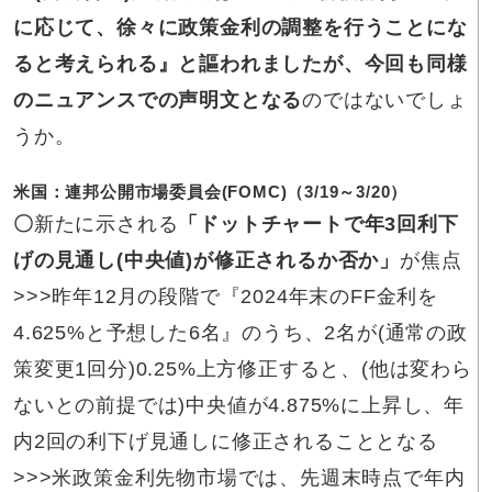
に応じて、徐々に政策金利の調整を行うことにな
ると考えられる』と謳われましたが、今回も同様
のニュアンスでの声明文となる
のではないでしょ
うか。
米国：連邦公開市場委員会(FOMC)（3/19～3/20）
〇
新たに示される
「ドットチャートで年3回利下
げの見通し(中央値)が修正されるか否か」
が焦点
>>>昨年12月の段階で『2024年末のFF金利を
4.625%と予想した6名』のうち、2名が(通常の政
策変更1回分)0.25%上方修正すると、(他は変わら
ないとの前提では)中央値が4.875%に上昇し、年
内2回の利下げ見通しに修正されることとなる
>>>米政策金利先物市場では、先週末時点で年内