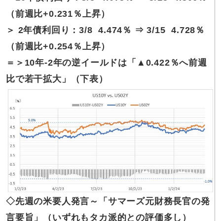
（前週比+0.231％上昇）
＞ 2年債利回り：3/8 4.474％ ⇒ 3/15 4.728％
（前週比+0.254％上昇）
＝＞10年-2年の逆イールドは「▲0.422％へ前週
比で若干拡大」（下表）
◇先週の米要人発言～「サマーズ元財務長官の発
言要旨」（いずれもタカ派的との評価多し）