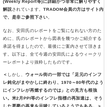
(Weekly Report等)に詳細かつ非常に解りやすく
解説
されています。
TRADOM会員の方はサイト内
で、是非ご参照下さい
。
なお、安田氏のレポートをご覧になれない方のた
めに、氏のレポートから図表を幾つかご紹介する
承諾を得ましたので、最後にご案内させて頂きま
す。以下は、全て今週の安田氏によるウィークリ
ーレポートより抜粋したものです。
＜
しかし、
ウォール街の一部では「足元のインフ
レ鈍化がまやかしに終わり、1970～80年代のよう
にインフレが再燃するのでは」との見方も根強
い。米2月PPI等のインフレ指標の再加速は、そう
した悪夢の再来を示唆しているようでもある。＞