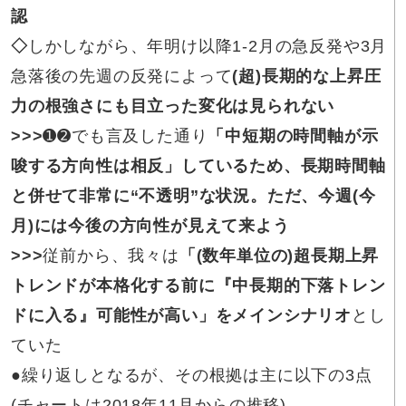
認
◇
しかしながら、年明け以降1-2月の急反発や3月
急落後の先週の反発によって
(超)長期的な上昇圧
力の根強さにも目立った変化は見られない
>>>
➊➋でも言及した通り
「中短期の時間軸が示
唆する方向性は相反」しているため、長期時間軸
と併せて非常に“不透明”な状況。ただ、今週(今
月)には今後の方向性が見えて来よう
>>>
従前から、我々は
「(数年単位の)超長期上昇
トレンドが本格化する前に『中長期的下落トレン
ドに入る』可能性が高い」をメインシナリオ
とし
ていた
●
繰り返しとなるが、その根拠は主に以下の3点
(チャートは2018年11月からの推移)