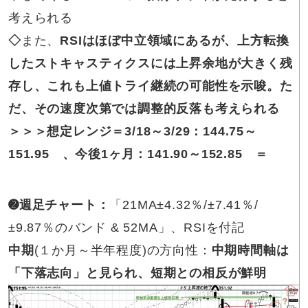
考えられる
◇
また、
RSIはほぼ中立領域にあるが、上方転換
したストキャスティクスには上昇余地が大きく残
存し、これも上値トライ継続の可能性を示唆。た
だ、その速度次第では調整的反落も考えられる
＞＞＞想定レンジ＝
3/18～3/29
：
144.75～
151.95
、
今後1ヶ月：
141.90～152.85
＝
➋週足チャート：
「21MA±4.32％/±7.41％/
±9.87％のバンド & 52MA」、RSIを付記
中期
(１か月～半年程度)の方向性：
中期時間軸は
「下落志向」と見られ、短期との相反が鮮明