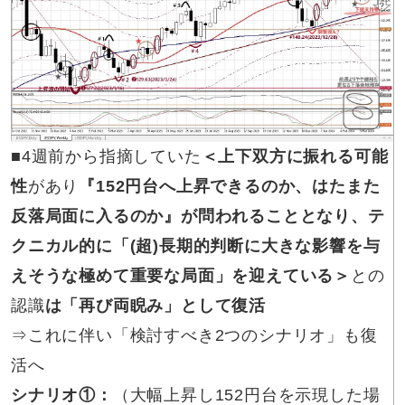
■
4週前から指摘していた
＜上下双方に振れる可能
性
があり
『152円台へ上昇できるのか、はたまた
反落局面に入るのか』が問われることとなり、テ
クニカル的に「(超)長期的判断に大きな影響を与
えそうな極めて重要な局面」を迎えている＞
との
認識
は「再び両睨み」として復活
⇒これに伴い「検討すべき2つのシナリオ」も復
活へ
シナリオ①
：
（大幅上昇し152円台を示現した場