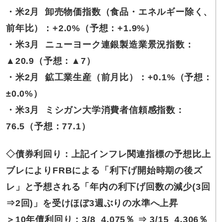
・米2月 卸売物価指数（食品・エネルギー除く、
前年比）：+2.0%（予想：+1.9%）
・米3月 ニューヨーク連銀製造業景況指数：
▲20.9（予想：▲7）
・米2月 鉱工業生産（前月比）：+0.1%（予想：
±0.0%）
・米3月 ミシガン大学消費者信頼感指数：
76.5（予想：77.1）
◇債券利回り：上記インフレ関連指標の予想比上
ブレによりFRBによる「利下げ開始時期の後ズ
レ」と予想される「年内の利下げ回数の減少(3回
⇒2回)」を受けほぼ3週ぶりの水準へ上昇
＞10年債利回り：3/8 4.075％ ⇒ 3/15 4.306％