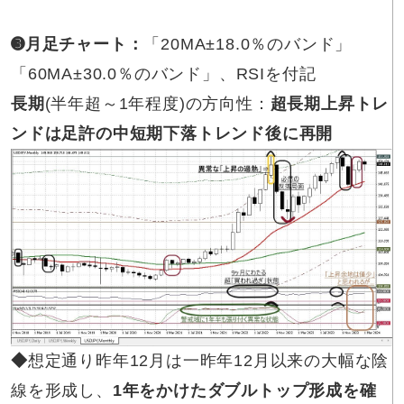
➌月足チャート：
「20MA±18.0％のバンド」
「60MA±30.0％のバンド」、RSIを付記
長期
(半年超～1年程度)の方向性：
超長期上昇トレ
ンドは足許の中短期下落トレンド後に再開
◆
想定通り昨年12月は一昨年12月以来の大幅な陰
線を形成し、
1年をかけたダブルトップ形成を確