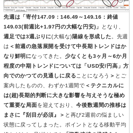
先週は「寄付147.09：146.49～149.16：終値
149.03(前週比+1.97円の大幅な円安)」
となり、
週足では3週ぶりに
(大幅な)
陽線を形成した
。先週
は
＜前週の急落展開を受けて中長期トレンドはか
なり鮮明に
なってきた。
少なくとも3ヶ月～6か月
程度の中期トレンドについては「USD安/円高」方
向でのかつての見通しに戻る
ことになろう
＞
とご
案内したものの、わずか1週間で
＜テクニカルに
は(超)長期的判断に大きな影響を与えそうな極め
て重要な局面
を迎えており、
今後数週間の推移は
まさに『刮目が必須』＞
と再び2週前の悩ましい
状態に戻ってしまった。ポイントとなる移動平均