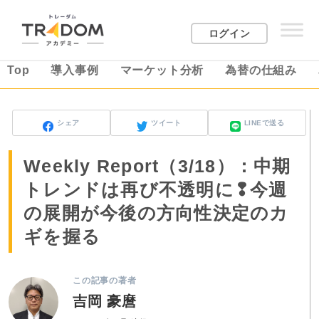
ログイン
Top
導入事例
マーケット分析
為替の仕組み
シェア
ツイート
LINEで送る
Weekly Report（3/18）：中期
トレンドは再び不透明に❢今週
の展開が今後の方向性決定のカ
ギを握る
この記事の著者
吉岡 豪麿