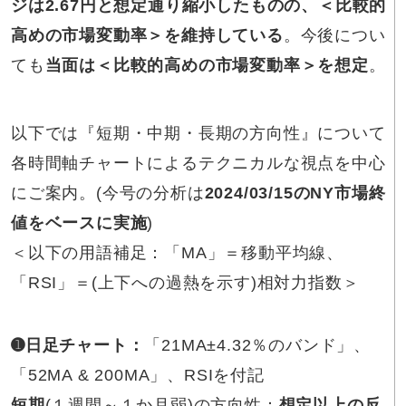
ジは2.67円と想定通り縮小したものの、＜比較的
高めの市場変動率＞を維持している
。今後につい
ても
当面は＜比較的高めの市場変動率＞を想定
。
以下では『短期・中期・長期の方向性』について
各時間軸チャートによるテクニカルな視点を中心
にご案内。(今号の分析は
2024/03/15
のNY市場終
値をベースに実施
)
＜以下の用語補足：「MA」＝移動平均線、
「RSI」＝(上下への過熱を示す)相対力指数＞
➊日足チャート：
「21MA±4.32％のバンド」、
「52MA & 200MA」、RSIを付記
短期
(１週間～１か月弱)の方向性：
想定以上の反