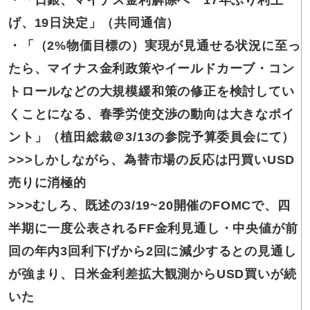
・「日銀、マイナス金利解除へ 17年ぶり利上
げ、19日決定」（共同通信）
・「（2%物価目標の）実現が見通せる状況に至っ
たら、マイナス金利政策やイールドカーブ・コン
トロールなどの大規模緩和策の修正を検討してい
くことになる、春季労使交渉の動向は大きなポイ
ント」（植田総裁＠3/13の参院予算委員会にて）
>>>しかしながら、為替市場の反応は円買いUSD
売りに消極的
>>>むしろ、既述の3/19~20開催のFOMCで、四
半期に一度公表されるFF金利見通し・中央値が前
回の年内3回利下げから2回に減少するとの見通し
が強まり、日米金利差拡大観測からUSD買いが続
いた