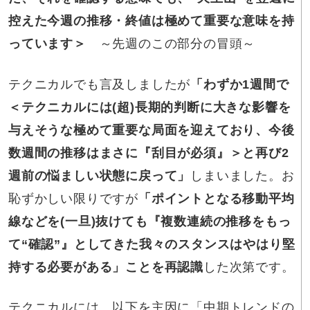
控えた今週の推移・終値は極めて重要な意味を持
っています＞
～先週のこの部分の冒頭～
テクニカルでも言及しましたが
「わずか1週間で
＜テクニカルには(超)長期的判断に大きな影響を
与えそうな極めて重要な局面を迎えており、今後
数週間の推移はまさに『刮目が必須』＞と再び2
週前の悩ましい状態に戻って」
しまいました。お
恥ずかしい限りですが
「ポイントとなる移動平均
線などを(一旦)抜けても『複数連続の推移をもっ
て“確認”』としてきた我々のスタンスはやはり堅
持する必要がある」ことを再認識
した次第です。
テクニカルには、以下を主因に「中期トレンドの