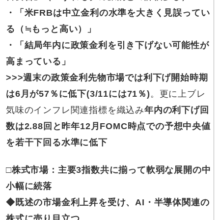
・「米FRBは中立金利の水準を大きく見誤ってい
る（≒もっと高い）」
・「結局年内に政策金利を引き下げない可能性が
高まっている」
>>>週末の
政策金利先物市場では利下げ開始時期
は6月が57％に低下(3/11には71％)
。更に上ブレ
気味のインフレ関連指標を織込み
年内の利下げ回
数は2.88回と昨年12月FOMC時点での予想中央値
を若干下回る水準に低下
□株式市場：主要3指数共に揃って軟弱な展開の中
小幅に続落
◆既述の市場金利上昇を受け、AI・半導体関連の
株式に売り目立つ