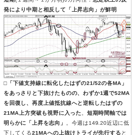
発により中期と相反して「上昇志向」が鮮明
□
「下値支持線に転化したはずの21/52の各MA」
をあっさりと下抜けたものの、わずか1週で52MA
を回復し、再度上値抵抗線へと逆転したはずの
21MA上方突破も視野に入った
。
短期時間軸では
明らかに「上昇を志向」
。今週は149.20近辺に低
下してくる
21MAへの上抜けトライが先行する
と