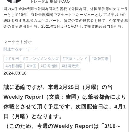
トレーダム 取締役CAO
国内大手金融機関の外国為替取引部門で外国為替、外国証券等のディーラ
ーとして20年、海外金融機関でアセットマネージャーとして15年以上の
経験を有する為替のエキスパート。貿易企業の経営者を経て、企業年金基
金の資産運用を担当。2021年1月よりCAOとして投資助言部門を担当。
マーケット分析
関連するキーワード
#ドル円
#ファンダメンタルズ
#下落トレンド
#為替市場
#為替相場
#米国
#経済指標
#経済政策
2024.03.18
誠に恐縮ですが、来週3月25日（月曜）の当
Weekly Report（文責：吉岡）は筆者都合により
休載とさせて頂く予定です。次回配信日は、4月1
日（月曜）となります。
（このため、今週のWeekly Reportは「3/18～