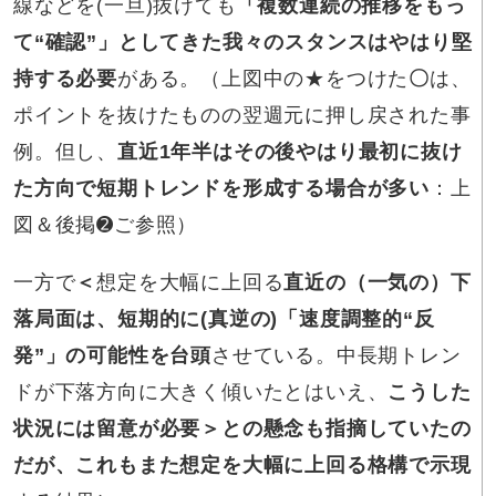
線などを(一旦)抜けても
「複数連続の推移をもっ
て“確認”」としてきた我々のスタンスはやはり堅
持する必要
がある。（上図中の★をつけた
〇
は、
ポイントを抜けたものの翌週元に押し戻された事
例。但し、
直近1年半はその後やはり最初に抜け
た方向で短期トレンドを形成する場合が多い
：上
図＆後掲➋ご参照）
一方で
＜
想定を大幅に上回る
直近の（一気の）下
落局面は、短期的に(真逆の)「速度調整的“反
発”」の可能性を台頭
させている。中長期トレン
ドが下落方向に大きく傾いたとはいえ、
こうした
状況には留意が必要＞との懸念も指摘していたの
だが、これもまた想定を大幅に上回る格構で示現