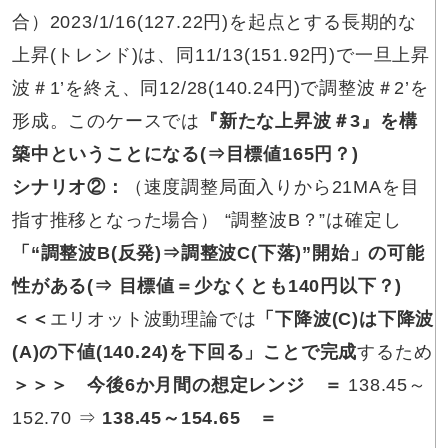
合）2023/1/16(127.22円)を起点とする長期的な
上昇(トレンド)は、同11/13(151.92円)で一旦上昇
波＃1’を終え、同12/28(140.24円)で調整波＃2’を
形成。このケースでは
『新たな上昇波＃3』を構
築中ということになる(⇒目標値165円？)
シナリオ②
：
（速度調整局面入りから21MAを目
指す推移となった場合） “調整波B？”は確定し
「“調整波B(反発)⇒調整波C(下落)”開始」の可能
性がある(⇒ 目標値＝少なくとも140円以下？)
＜＜
エリオット波動理論では
「下降波(C)は下降波
(A)の下値(140.24)を下回る」ことで完成
するため
＞＞＞ 今後6か月間の想定レンジ
＝
138.45～
152.70 ⇒
138.45～154.65
＝