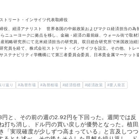
ストリート・インサイツ代表取締役
締役、経済アナリスト 世界各国の中銀政策およびマクロ経済担当の為
年からニューヨークに拠点を移し、金融・経済の最前線、ウォール街で取材
井物産戦略研究所にて北米経済担当の研究員、双日総合研究所で米国政治経
研究員を経て、株式会社ストリート・インサイツを設立。その他、トレ
サステナビリティ学機構にて第三者委員会委員、日本貴金属マーケット
振り返り
#為替市場
#為替相場
#経済指標
#経済政策
#要人発言
28円と、その前の週の2.92円を下回った。週間では反
概ね打ち消し、ドル円の買い戻しが優勢となった。植田
つき「実現確度が少しずつ高まっている」と言及しつつ
するとも述べ、その後もそうした見解を繰り返し、ド