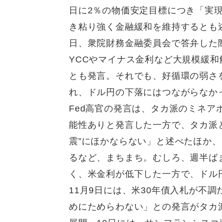
日に2％の物価安定目標につき「実
き粘り強く金融緩和を維持するとも
日、衆院財務金融委員会で答弁した
YCCやマイナス金利など大規模緩
とも発言。それでも、好循環の弱さ
れ、ドル円の下落にはつながらなか
Fed高官の発言は、タカ派のミネア
能性ありと発言した一方で、タカ派と
震”にほかならない」と述べたほか
るなど、まちまち。むしろ、週半ば
く、米金利が低下した一方で、ドル
11月9日には、米30年債入札が不
めにためらわない」との発言がタカ