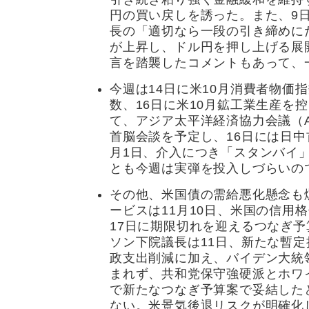
円の買い戻しを誘った。また、9日
長の「適切なら一段の引き締めに
が上昇し、ドル円を押し上げる展
言を踏襲したコメントもあって、一
今週は14日に米10月消費者物価指
数、16日に米10月鉱工業生産を
て、アジア太平洋経済協力会議（AP
首脳会談を予定し、16日には日中
月1日、介入につき「スタンバイ
とも今週は実弾を投入しづらいの
その他、米国債の需給悪化懸念も
ービスは11月10日、米国の信用
17日に期限切れを迎えるつなぎ
ソン下院議長は11日、新たな暫
政支出削減に加え、バイデン大統
まれず、共和党保守強硬派とホワ
で新たなつなぎ予算案で妥結した
ない。米景気後退リスクが明確化