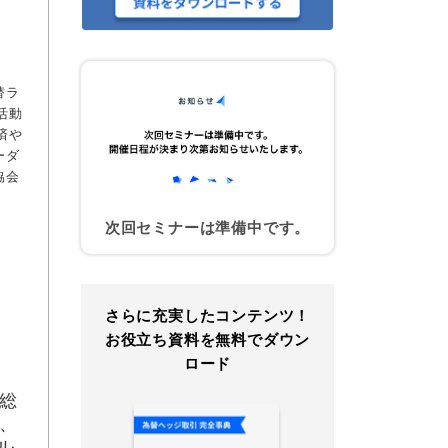
替ラ
活動
済や
ーダ
協会
次回セミナーは準備中です。
さらに充実したコンテンツ！
お役立ち資料を無料でダウン
ロード
総
、
ル