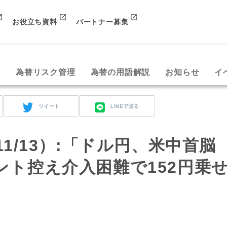
お役立ち資料
パートナー募集
み
為替リスク管理
為替の用語解説
お知らせ
イ
ツイート
LINEで送る
t（11/13）:「ドル円、米中首脳
ント控え介入困難で152円乗