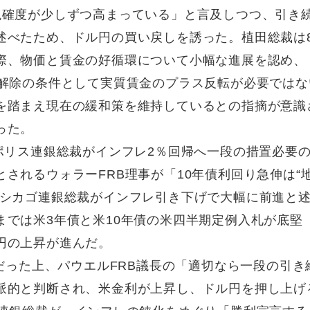
現確度が少しずつ高まっている」と言及しつつ、引き
述べたため、ドル円の買い戻しを誘った。植田総裁は
際、物価と賃金の好循環について小幅な進展を認め、
和解除の条件として実質賃金のプラス反転が必要ではな
を踏まえ現在の緩和策を維持しているとの指摘が意識
った。
ポリス連銀総裁がインフレ2％回帰へ一段の措置必要
されるウォラーFRB理事が「10年債利回り急伸は“
、シカゴ連銀総裁がインフレ引き下げで大幅に前進と
までは米3年債と米10年債の米四半期定例入札が底堅
円の上昇が進んだ。
調だった上、パウエルFRB議長の「適切なら一段の引き
派的と判断され、米金利が上昇し、ドル円を押し上げ