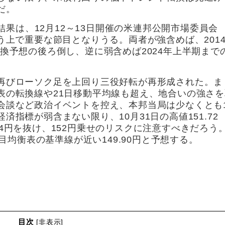
だ。
の結果は、12月12～13日開催の米連邦公開市場委員会
う上で重要な節目となりうる。両者が強含めば、201
換予想の後ろ倒し、逆に弱含めば2024年上半期まで
再びローソク足を上回り三役好転が再形成された。ま
表の転換線や21日移動平均線も超え、地合いの強さを
会談など政治イベントを控え、本邦当局は少なくとも1
指標が弱含まない限り、10月31日の高値151.72
1.94円を抜け、152円乗せのリスクに注意すべきだろう
一目均衡表の基準線が近い149.90円と予想する。
目次
[
非表示
]