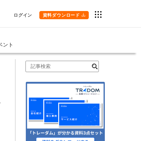
ログイン
資料ダウンロード
ベント
検
索
せ