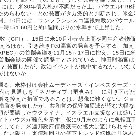
には、米30年債入札が不調だった上、パウエルFRB
ためらわない」との発言がタカ派的と判断され、米金
開。10日には、サンフランシスコ連銀総裁のパウエル
時151.60円と約1週間ぶりの水準まで上昇した。
数（CPI）、15日に米10月小売売上高や同生産者物
控えるほか、引き続きFed高官の発言を予定する。加え
EC）の首脳会議を11月15～17日に控え、15日に
首脳会談の開催で調整中とされている。神田財務官は
」と発言したが、政治イベントが集中するなか、少な
ではないか。
燻る。米格付け会社ムーディーズ・インベスターズ・
格付け見通しを「ネガティブ（弱含み）」に引き下げ
予算を控えた措置であることは、想像に難くない。ジョ
定措置を発表したが、共和党の保守強硬派が望む大幅な
領が要請したウクライナ、イスラエル支援などは盛り
イトハウスが難色を示す。仮に9月末のように急転直
としても、米連邦政府債務残高の拡大は避けられそう
しない限り、米債利回りの低下トレンド転換は見込み