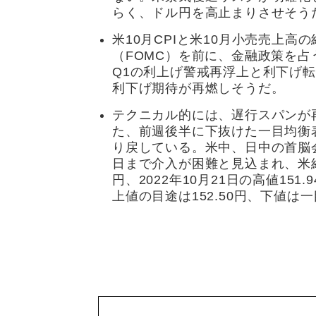
らく、ドル円を高止まりさせそう
米10月CPIと米10月小売売上高
（FOMC）を前に、金融政策を占
Q1の利上げ警戒再浮上と利下げ転
利下げ期待が再燃しそうだ。
テクニカル的には、遅行スパンが
た、前週後半に下抜けた一目均衡
り戻している。米中、日中の首脳
日まで介入が困難と見込まれ、米経済
円、2022年10月21日の高値15
上値の目途は152.50円、下値は