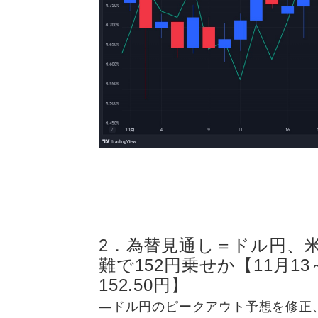
2．為替見通し＝ドル円、
難で152円乗せか【11月13
152.50円】
―ドル円のピークアウト予想を修正、