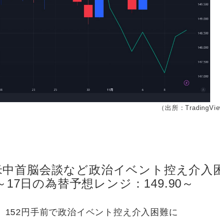
（出所：TradingVi
米中首脳会談など政治イベント控え介入
～17日の為替予想レンジ：149.90～
152円手前で政治イベント控え介入困難に