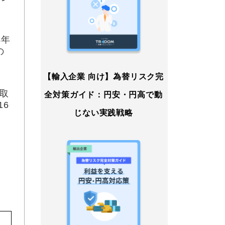
4年
の
【輸入企業 向け】為替リスク完
取
全対策ガイド：円安・円高で動
6
じない実践戦略
。