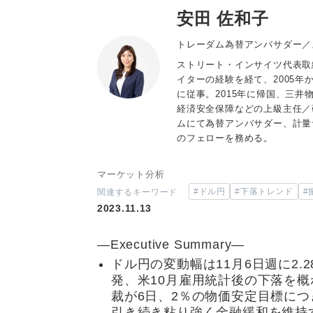
安田 佐和子
トレーダム為替アンバサダー／
ストリート・インサイツ代表取
イターの経験を経て、2005
に従事。2015年に帰国、三
経済安全保障などの上級主任／
ムにて為替アンバサダー、計量
のフェローを務める。
マーケット分析
#ドル円
#下落トレンド
#
関連するキーワード
2023.11.13
―Executive Summary―
ドル円の変動幅は11月6日週に2.
発、米10月雇用統計後の下落を
裁が6日、2％の物価安定目標に
引き続き粘り強く金融緩和を維持