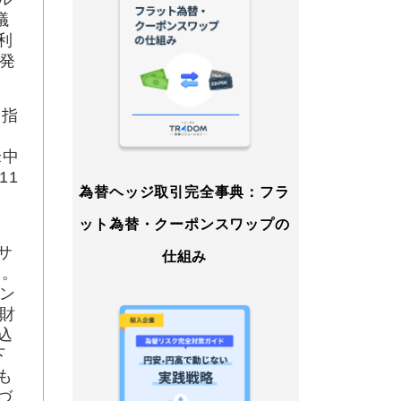
議
利
発
価指
米中
11
為替ヘッジ取引完全事典：フラ
く
ット為替・クーポンスワップの
サ
仕組み
た。
ン
財
込
下
も
づ