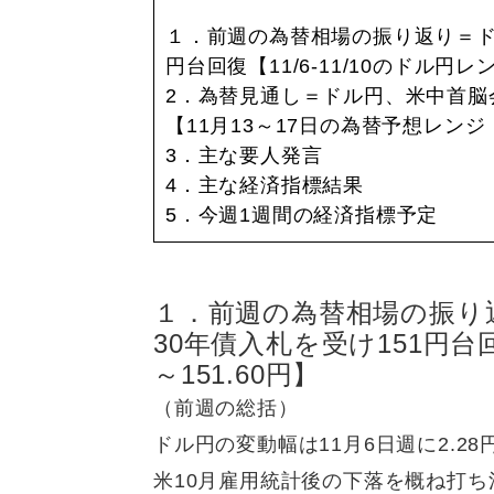
１．前週の為替相場の振り返り＝ド
円台回復【11/6-11/10のドル円レンジ
2．為替見通し＝ドル円、米中首脳
【11月13～17日の為替予想レンジ：1
3．主な要人発言
4．主な経済指標結果
5．今週1週間の経済指標予定
１．前週の為替相場の振り
30年債入札を受け151円台回復
～151.60円】
（前週の総括）
ドル円の変動幅は11月6日週に2.2
米10月雇用統計後の下落を概ね打