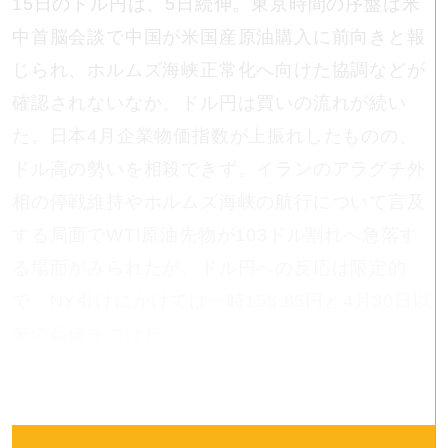
15日のドル円は、5日続伸。東京時間の序盤は米
中首脳会談で中国が米国産原油購入に前向きと報
じられ、ホルムズ海峡正常化へ向けた協調などが
確認されないなか、ドル円は買いの流れが続い
た。日本4月企業物価指数が上振れしたものの、
ドル高の勢いを相殺できず。イランのアラグチ外
相の停戦維持やホルムズ海峡の航行について言及
する局面でWTI原油先物が103ドル割れへ急落す
る場面がみられたが、ドル円への反応は限定的
で、NY引けにかけては一時158.85円と4月30日以
来の高値をつけた。