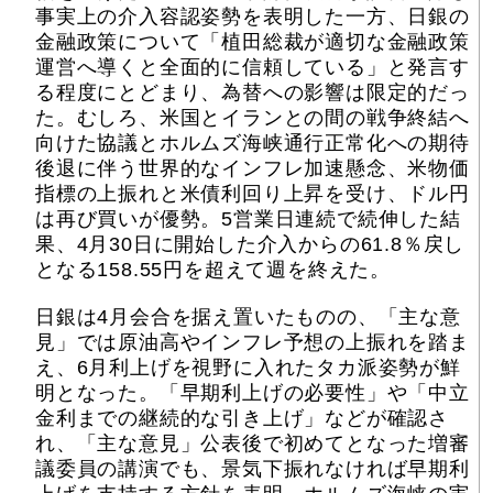
事実上の介入容認姿勢を表明した一方、日銀の
金融政策について「植田総裁が適切な金融政策
運営へ導くと全面的に信頼している」と発言す
る程度にとどまり、為替への影響は限定的だっ
た。むしろ、米国とイランとの間の戦争終結へ
向けた協議とホルムズ海峡通行正常化への期待
後退に伴う世界的なインフレ加速懸念、米物価
指標の上振れと米債利回り上昇を受け、ドル円
は再び買いが優勢。5営業日連続で続伸した結
果、4月30日に開始した介入からの61.8％戻し
となる158.55円を超えて週を終えた。
日銀は4月会合を据え置いたものの、「主な意
見」では原油高やインフレ予想の上振れを踏ま
え、6月利上げを視野に入れたタカ派姿勢が鮮
明となった。「早期利上げの必要性」や「中立
金利までの継続的な引き上げ」などが確認さ
れ、「主な意見」公表後で初めてとなった増審
議委員の講演でも、景気下振れなければ早期利