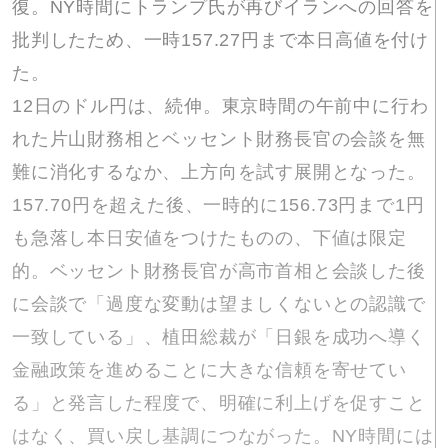
復。NY時間にトランプ氏が再びイランへの回答を
批判したため、一時157.27円まで本日高値を付け
た。
12日のドル円は、続伸。東京時間の午前中に行わ
れた片山財務相とベッセント財務長官の会談を無
難に消化するなか、上方向を試す展開となった。
157.70円を超えた後、一時的に156.73円まで1円
も急落し本日安値をつけたものの、下値は限定
的。ベッセント財務長官が高市首相と会談した後
に会談で「過度な変動は望ましくないとの認識で
一致している」、植田総裁が「日銀を成功へ導く
金融政策を進めることに大きな信頼を寄せてい
る」と発言した程度で、明確に利上げを促すこと
はなく、買い戻し基調につながった。NY時間には