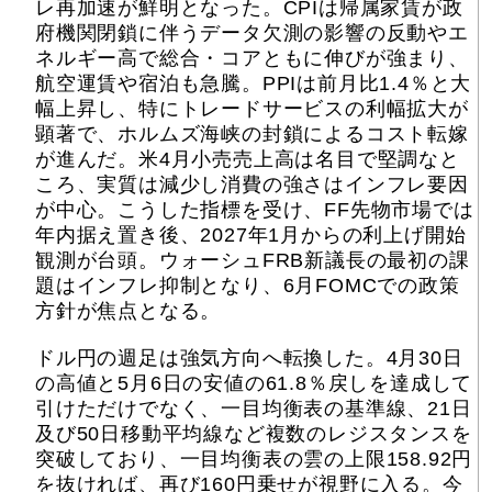
レ再加速が鮮明となった。CPIは帰属家賃が政
府機関閉鎖に伴うデータ欠測の影響の反動やエ
ネルギー高で総合・コアともに伸びが強まり、
航空運賃や宿泊も急騰。PPIは前月比1.4％と大
幅上昇し、特にトレードサービスの利幅拡大が
顕著で、ホルムズ海峡の封鎖によるコスト転嫁
が進んだ。米4月小売売上高は名目で堅調なと
ころ、実質は減少し消費の強さはインフレ要因
が中心。こうした指標を受け、FF先物市場では
年内据え置き後、2027年1月からの利上げ開始
観測が台頭。ウォーシュFRB新議長の最初の課
題はインフレ抑制となり、6月FOMCでの政策
方針が焦点となる。
ドル円の週足は強気方向へ転換した。4月30日
の高値と5月6日の安値の61.8％戻しを達成して
引けただけでなく、一目均衡表の基準線、21日
及び50日移動平均線など複数のレジスタンスを
突破しており、一目均衡表の雲の上限158.92円
を抜ければ、再び160円乗せが視野に入る。今