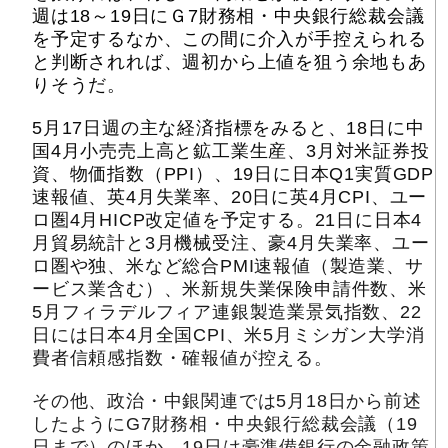
週は18～19日にＧ7財務相・中央銀行総裁会議
を予定するなか、この間に介入が手控えられる
と判断されれば、週初から上値を狙う余地もあ
りそうだ。
5月17日週の主な経済指標をみると、18日に中
国4月小売売上高と鉱工業生産、3月対米証券投
資、物価指数（PPI）、19日に日本Q1実質GDP
速報値、英4月失業率、20日に英4月CPI、ユー
ロ圏4月HICP改定値を予定する。21日に日本4
月貿易統計と3月機械受注、豪4月失業率、ユー
ロ圏や独、米など総合PMI速報値（製造業、サ
ービス業含む）、米新規失業保険申請件数、米
5月フィラデルフィア連銀製造業景気指数、22
日には日本4月全国CPI、米5月ミシガン大学消
費者信頼感指数・確報値が控える。
その他、政治・中銀関連では5月18日から前述
したようにG7財務相・中央銀行総裁会議（19
日まで）のほか、19日は豪準備銀行の金融政策