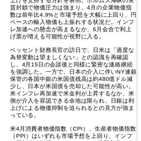
上げを支持する方針を表明。ホルムズ海峡の実
質封鎖で物価圧力は強まり、4月の企業物価指
数は前年比4.9%と市場予想を大幅に上回り、円
ベースの輸入物価も上振れする状況だ。インフ
レ加速への懸念が高まるなか、6月会合で利上
げ票が増える可能性が視野に入る。
ベッセント財務長官の訪日で、日米は「過度な
為替変動は望ましくない」との認識を再確認
し、4月15日の会談後と同様に緊密な連絡継続
を強調した。一方で、日本の介入に伴いNY連銀
保管の各国中銀の米国債残高は約480億ドル減
少し、日本が米国債を売却した可能性が高い。
米インフレ再加速で米金利が上昇するなか、米
側が介入を容認できる余地は限られ、日銀は利
上げによる物価抑制を迫られるとの見方が強ま
っている。
米4月消費者物価指数（CPI）、生産者物価指数
（PPI）はいずれも市場予想を上回り、インフ