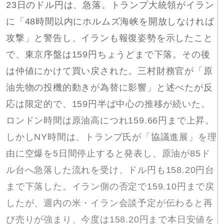
23日のドル円は、急落。トランプ大統領がイラン
に「48時間以内にホルムズ海峡を開放しなければ
攻撃」と警告し、イランも報復姿勢を示したこと
で、東京序盤は159円ちょうどまで下落。その後
は仲値にかけて買い戻された。三村財務官が「原
油先物の投機的動きが為替に影響」と述べたが反
応は限定的で、159円半ば中心の推移が続いた。
ロンドン時間は原油高につれ159.66円まで上昇。
しかしNY時間は、トランプ氏が「協議進展」を理
由に空爆を5日間停止すると発表し、原油が85ド
ル台へ急落した流れを受け、ドル円も158.20円台
まで下落した。イラン側の否定で159.10円まで戻
したが、週内の米・イラン会談予定が伝わると再
び売りが強まり、今度は158.20円まで本日安値を