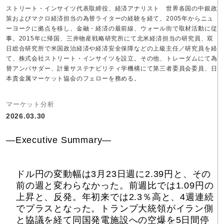
ストリート・インサイツ代表取締役、経済アナリスト 世界各国の中銀政
策およびマクロ経済担当の為替ライターの経験を経て、2005年からニュ
ーヨークに拠点を移し、金融・経済の最前線、ウォール街で取材活動に従
事。2015年に帰国、三井物産戦略研究所にて北米経済担当の研究員、双
日総合研究所で米国政治経済や経済安全保障などの上級主任／研究員を経
て、株式会社ストリート・インサイツを設立。その他、トレーダムにて為
替アンバサダー、計量サステナビリティ学機構にて第三者委員会委員、日
本貴金属マーケット協会のフェローを務める。
マーケット分析
2026.03.30
―Executive Summary―
ドル円の変動幅は3月23日週に2.39円と、その
前の週と変わらなかった。前週比では1.09円の
上昇と、反発。年初来では2.3％高と、4週連続
でプラスとなった。トランプ大統領がイラン側
と協議を経て同国発電施設への空爆を5日間停