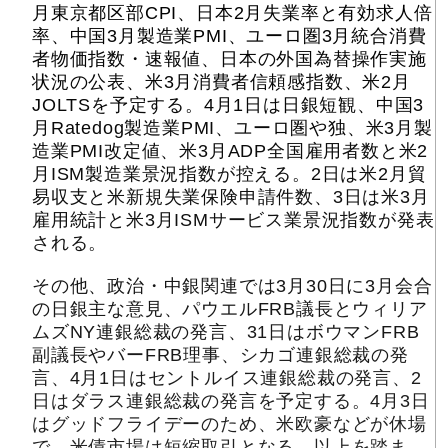
月東京都区部CPI、日本2月失業率と有効求人倍
率、中国3月製造業PMI、ユーロ圏3月統合消費
者物価指数・速報値、日本の外国為替操作実施
状況の公表、米3月消費者信頼感指数、米2月
JOLTSを予定する。4月1日は日銀短観、中国3
月Ratedog製造業PMI、ユーロ圏や独、米3月製
造業PMI改定値、米3月ADP全国雇用者数と米2
月ISM製造業景況指数が控える。2日は米2月貿
易収支と米新規失業保険申請件数、3日は米3月
雇用統計と米3月ISMサービス業景況指数が発表
される。
その他、政治・中銀関連では3月30日に3月会合
の日銀主な意見、パウエルFRB議長とウィリア
ムズNY連銀総裁の発言、31日はボウマンFRB
副議長やバーFRB理事、シカゴ連銀総裁の発
言、4月1日はセントルイス連銀総裁の発言、2
日はダラス連銀総裁の発言を予定する。4月3日
はグッドフライデーのため、米欧豪などが休場
で、米債市場は短縮取引となる。以上を踏ま