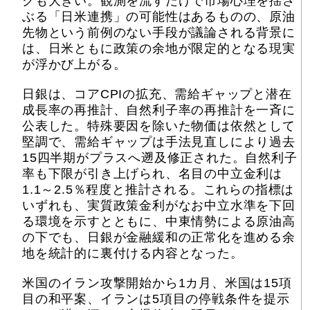
クも大きい。観測を流すだけで市場心理を揺さ
ぶる「日米連携」の可能性はあるものの、原油
先物という前例のない手段が議論される背景に
は、日米ともに政策の余地が限定的となる現実
が浮かび上がる。
日銀は、コアCPIの拡充、需給ギャップと潜在
成長率の再推計、自然利子率の再推計を一斉に
公表した。特殊要因を除いた物価は依然として
堅調で、需給ギャップは手法見直しにより過去
15四半期がプラスへ遡及修正された。自然利子
率も下限が引き上げられ、名目の中立金利は
1.1～2.5％程度と推計される。これらの指標は
いずれも、実質政策金利がなお中立水準を下回
る環境を示すとともに、中東情勢による原油高
の下でも、日銀が金融緩和の正常化を進める余
地を統計的に裏付ける内容となった。
米国のイラン攻撃開始から1カ月、米国は15項
目の和平案、イランは5項目の停戦条件を提示