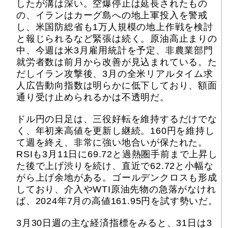
したが溝は深い。空爆停止は延長されたもの
の、イランはカーグ島への地上軍投入を警戒
し、米国防総省も1万人規模の地上作戦を検討
と報じられるなど緊張は続く。原油高止まりの
中、今週は米3月雇用統計を予定、非農業部門
就労者数は前月から改善が見込まれている。た
だしイラン攻撃後、3月の全米リアルタイム求
人広告動向指数は明らかに低下しており、額面
通り受け止められるかは不透明だ。
ドル円の日足は、三役好転を維持するだけでな
く、年初来高値を更新し継続。160円を維持し
て週を終え、非常に強い地合いが保たれた。
RSIも3月11日に69.72と過熱圏手前まで上昇し
た後で上げ渋りを続け、直近で62.72と小幅な
がら上げ余地がある。ゴールデンクロスも形成
しており、介入やWTI原油先物の急落がなけれ
ば、2024年7月の高値161.95円を試す勢いだ。
3月30日週の主な経済指標をみると、31日は3