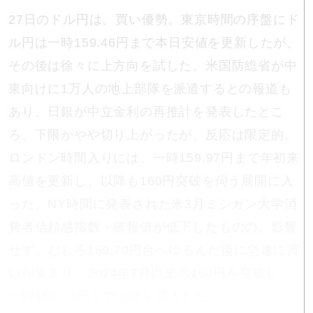
27日のドル円は、買い優勢。東京時間の序盤にド
ル円は一時159.46円まで本日安値を更新したが、
その後は徐々に上方向を試した。米国防総省が中
東向けに1万人の地上部隊を派遣するとの報道も
あり、日銀が中立金利の再推計を発表したとこ
ろ、下限がやや切り上がったが、反応は限定的。
ロンドン時間入りには、一時159.97円まで年初来
高値を更新し、以降も160円突破を伺う展開に入
った。NY時間に発表された米3月ミシガン大学消
費者信頼感指数・確報値が低下したものの、影響
せず。むしろ159.70円台へゆるんだ後に急速に買
いが集まり、2024年7月以来の160円を突破し、
一時160.41円まで上値を拡大した。