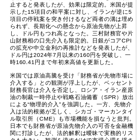
止すると発表したが、効果は限定的。米国が提
示した15項目の和平案に対し、イランが逆に5
項目の停戦案を突き付けるなど両者の溝は埋め
られず、長期化への懸念から原油先物が上昇
し、ドル円もつれ高となった。三村財務官や片
山財務相の口先介入も限定的。日銀がコアCPI
の拡充や中立金利の再推計などを発表したが、
ドル円は2024年7月以来の160円を突破し、一
時160.41円まで年初来高値を更新した。
米国では原油高騰を受け「財務省が先物市場に
介入する」との観測が浮上したが、ベッセント
財務長官は介入を否定し、ロシア・イラン産原
油の制裁一時停止や戦略石油備蓄（SPR）放出
による“物理的介入”を強調した。一方、先物介
入は法的根拠が乏しく、シカゴ・マーカンタイ
ル取引所（CME）も市場機能を損なうと批判。
日本でも財務省が原油先物介入の可否を金融機
関に打診したが、法的解釈は曖昧で実務的リス