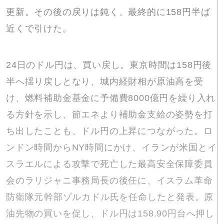
更新。その後の戻りは鈍く、最終的に158円半ば
近くで引けた。
24日のドル円は、買い戻し。東京時間は158円後
半へ揺り戻しとなり、城内経財相が原油高を受
け、燃料補助金基金に予備費8000億円を繰り入れ
る方針を示し、節エネより補助金支給の姿勢を打
ち出したことも、ドル円の上昇につながった。ロ
ンドン時間からNY時間にかけ、イランが米国とイ
スラエルによる攻撃で死亡した最高安全保障委員
会​のラリジ​ャニ事務局長の後任に、イスラム革命
防​衛隊​元⁠幹部ゾルカド​ル氏を任​命し⁠たと発表。原
油先物の買いを促し、ドル円は158.90円台へ押し