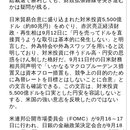
総裁選で勝利しても、財政拡張路線を突き進む
かは疑問が残る。
日米貿易合意に盛り込まれた対米投資5,500億
ドル（約80兆円）をめぐり、赤沢亮正経済財
政・再生相は9月12日に「円を売ってドルを直
接買うような取引は基本的に発生しない」と明
言した。外為特会や外為スワップを用いると説
明しており、対米投資に伴うドル高・円安の思
惑をけん制した格好だ。9月11日付の日米財務
相共同声明で「いかなるマクロプルーデンス措
置又は資本フロー措置も、競争上の目的のため
に為替レートを目標とはしないことに合意」と
の文言も確認できる。この文言は、対米投資
5,500億ドルを口実とした円安を容認しないと
する、米国の強い意志を反映したのではない
か。
米連邦公開市場委員会（FOMC）が9月16～17
日に行われ、日銀の金融政策決定会合が9月18