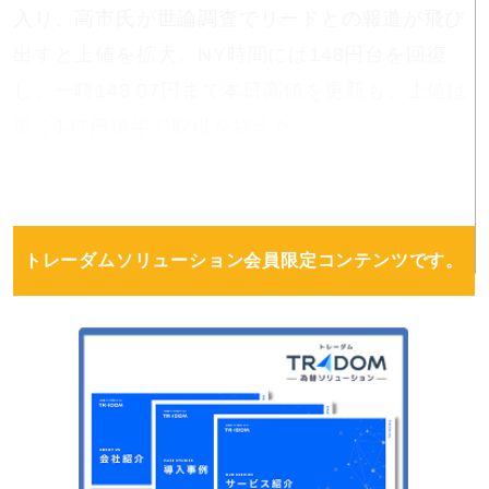
入り、高市氏が世論調査でリードとの報道が飛び
出すと上値を拡大。NY時間には148円台を回復
し、一時148.07円まで本日高値を更新も、上値は
重く147円後半で取引を終えた。
トレーダムソリューション会員限定コンテンツです。