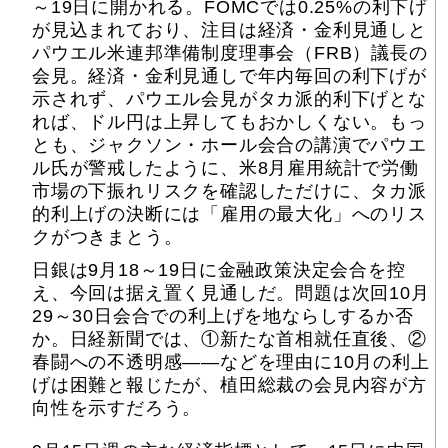
～19日に開かれる。FOMCでは0.25%の利下げ
が見込まれており、注目は経済・金利見通しと
パウエル米連邦準備制度理事会（FRB）議長の
会見。経済・金利見通しで年内毎回の利下げが
示されず、パウエル会見がタカ派的利下げとな
れば、ドル円は上昇してもおかしくない。もっ
とも、ジャクソン・ホール会合の講演でパウエ
ル氏が警戒したように、米8月雇用統計で労働
市場の下振れリスクを確認しただけに、タカ派
的利上げの決断には「雇用の最大化」へのリス
クがつきまとう。
日銀は9月18～19日に金融政策決定会合を控
え、今回は据え置く見通しだ。問題は次回10月
29～30日会合での利上げを地ならしするか否
か。日経新聞では、①新たな首相就任直後、②
春闘への不透明感――などを理由に10月の利上
げは困難と報じたが、植田総裁の会見内容が方
向性を示すだろう。