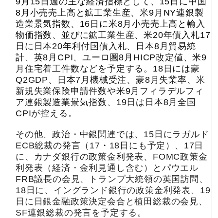
9月15日週の主な経済指標として、15日に中国
8月小売売上高と鉱工業生産、米9月NY連銀製
造業景気指数、16日に米8月小売売上高と輸入
物価指数、並びに鉱工業生産、米20年債入札17
日に日本20年利付国債入札、日本8月貿易統
計、英8月CPI、ユーロ圏8月HICP改定値、米9
月住宅着工件数などを予定する。18日には豪
Q2GDP、日本7月機械受注、豪8月失業率、米
新規失業保険申請件数や米9月フィラデルフィ
ア連銀製造業景気指数、19日は日本8月全国
CPIが控える。
その他、政治・中銀関連では、15日にラガルド
ECB総裁の発言（17・18日にも予定）、17日
に、カナダ銀行の政策金利発表、FOMC政策金
利発表（経済・金利見通し含む）とパウエル
FRB議長の会見、トランプ大統領の英国訪問、
18日に、イングランド銀行の政策金利発表、19
日に日銀金融政策決定会合と植田総裁の会見、
SF連銀総裁の発言を予定する。