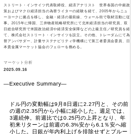
ストリート・インサイツ代表取締役、経済アナリスト 世界各国の中銀政
策およびマクロ経済担当の為替ライターの経験を経て、2005年からニュ
ーヨークに拠点を移し、金融・経済の最前線、ウォール街で取材活動に従
事。2015年に帰国、三井物産戦略研究所にて北米経済担当の研究員、双
日総合研究所で米国政治経済や経済安全保障などの上級主任／研究員を経
て、株式会社ストリート・インサイツを設立。その他、トレーダムにて為
替アンバサダー、計量サステナビリティ学機構にて第三者委員会委員、日
本貴金属マーケット協会のフェローを務める。
マーケット分析
2025.09.16
―Executive Summary―
ドル円の変動幅は9月8日週に2.27円と、その前
の週の2.35円から小幅に縮小した。週足では、
3週続伸。前週比では0.25円の上昇となり、年
初来リターンは前週の6.3%安から6.1％安へ縮
小した。日銀が年内利上げを排除せずとブルー