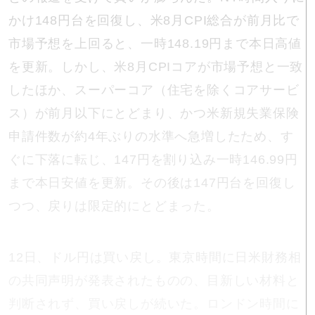
かけ148円台を回復し、米8月CPI総合が前月比で
市場予想を上回ると、一時148.19円まで本日高値
を更新。しかし、米8月CPIコアが市場予想と一致
したほか、スーパーコア（住宅を除くコアサービ
ス）が前月以下にとどまり、かつ米新規失業保険
申請件数が約4年ぶりの水準へ急増したため、す
ぐに下落に転じ、147円を割り込み一時146.99円
まで本日安値を更新。その後は147円台を回復し
つつ、戻りは限定的にとどまった。
12日、ドル円は買い戻し。東京時間に日米財務相
の共同声明が発表されたものの、目新しい材料と
判断されず、買い戻しが続いた。ロンドン時間に