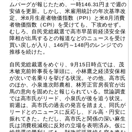
ムバーグが報じたため、一時146.31円まで週の
安値を更新。しかし、米雇用統計の年次基準改
定、米8月生産者物価指数（PPI）と米8月消費
者物価指数（CPI）を受けても、下攻めせず。
むしろ、自民党総裁選で高市早苗前経済安全保
障相が出馬するとの報道などのニュースを受け
買い戻しが入り、146円～148円のレンジでの
推移を続けた。
自民党総裁選をめぐり、9月15日時点では、茂
木敏充前幹事長を筆頭に、小林鷹之経済安保相
が次いで名乗りを挙げる状況。その他、高市氏
のほか、小泉進次郎農相、林芳正官房長官が出
馬の意向を固めたと報じられている。世論調査
では高市氏がリード、小泉氏が後を追う状況。
前週は、高市氏の過去の発言を踏まえ、同氏が
リードとのニュースに反応し、ドル高・円安に
振れてきた。ただし、高市氏と関係の深い麻生
氏は消費税減税に反対の立場を表明済み。仮に