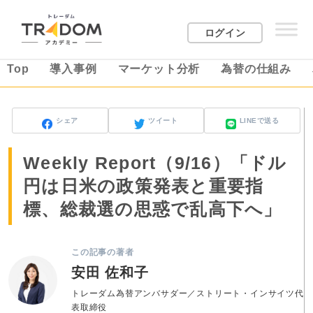
ログイン
Top
導入事例
マーケット分析
為替の仕組み
シェア
ツイート
LINEで送る
Weekly Report（9/16）「ドル
円は日米の政策発表と重要指
標、総裁選の思惑で乱高下へ」
この記事の著者
安田 佐和子
トレーダム為替アンバサダー／ストリート・インサイツ代
表取締役