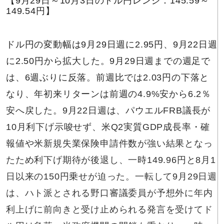
【9月29日～10月3日のドル円レンジ：145.59～
149.54円】
ドル円の変動幅は9月29日週に2.95円、9月22日週
に2.50円から拡大した。9月29日週までの週足で
は、6週ぶりに反落。前週比では2.03円の下落と
なり、年初来リターンは前週の4.9%安から6.2％
安へ戻した。9月22日週は、パウエルFRB議長が
10月利下げ示唆せず、米Q2実質GDP成長率・確
報値や米新規失業保険申請件数が強い結果となっ
たため利下げ期待が後退し、一時149.96円と8月1
日以来の150円乗せが迫った。一転して9月29日週
は、ハト派とされる野口審議委員が予想外に年内
利上げに前向きと受け止められる発言を受けてド