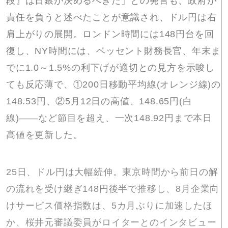
段』は日銀が決めるべきだ」との発言も、政府が
責任を負うと述べたことが意識され、ドル円は右
肩上がりの展開。ロンドン時間には148円台を回
復し、NY時間には、ベッセント財務長官、年末ま
でに1.0～1.5%の利下げが適切との見方を示唆し
ても反応薄で、①200日移動平均線(オレンジ線)の
148.53円、②5月12日の高値、148.65円(白
線)――など節目を超え、一次148.92円まで本日
高値を更新した。
25日、ドル円は大幅続伸。東京時間から前日の解
の流れを受け継ぎ148円後半で推移し、8月企業向
けサービス価格指数は、5カ月ぶりに加速したほ
か、桜井元審議委員がロイターとのインタビュー