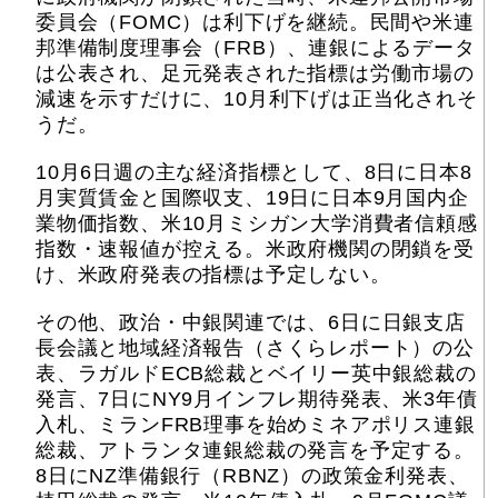
委員会（FOMC）は利下げを継続。民間や米連
邦準備制度理事会（FRB）、連銀によるデータ
は公表され、足元発表された指標は労働市場の
減速を示すだけに、10月利下げは正当化されそ
うだ。
10月6日週の主な経済指標として、8日に日本8
月実質賃金と国際収支、19日に日本9月国内企
業物価指数、米10月ミシガン大学消費者信頼感
指数・速報値が控える。米政府機関の閉鎖を受
け、米政府発表の指標は予定しない。
その他、政治・中銀関連では、6日に日銀支店
長会議と地域経済報告（さくらレポート）の公
表、ラガルドECB総裁とベイリー英中銀総裁の
発言、7日にNY9月インフレ期待発表、米3年債
入札、ミランFRB理事を始めミネアポリス連銀
総裁、アトランタ連銀総裁の発言を予定する。
8日にNZ準備銀行（RBNZ）の政策金利発表、