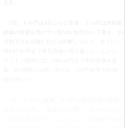
えた。
2日、ドル円は3日ぶりに反発。ドル円は内田副
総裁の挨拶を受けて一時146.80円台へ下落も、10
月利下げを示唆したとは判断しづらく、すぐに一
時147.52円まで本日高値へ切り返した。しかし、
ロンドン時間には、146.60円まで本日安値を更
新。NY時間には買い戻され、147円前半でNY時
間を終えた。
3日、ドル円は軟調。ドル円は植田総裁の挨拶
を受けて上昇し、質疑応答の間に一時147.82円ま
で本日高値をつけた。もっとも、21日移動平均線