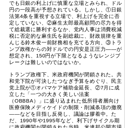
でも日銀の利上げに慎重な立場とみられ、ドル
円の一段高が予想されている。しかし、①日銀
法第4条を重視する立場で、利上げを完全に否
定していない、②麻生太郎最高顧問の尽力を得
て総裁選に勝利するなか、党内人事は消費税減
税に否定的な麻生氏を副総裁に、財政規律を重
んじる鈴木俊一前財務相を充てる方向、③トラ
ンプ政権からの対ドルでの円安是正圧力――が
想定され、150円が下限となるようなレンジブ
レークは難しいのではないか。
トランプ政権下、米政府機関が閉鎖された。共
和党下院が可決したつなぎ予算をめぐり、民主
党上院が①オバマケア補助金延長、②7月に成
立した「一つの大きく美しい法案
（OBBBA）」に盛り込まれた低所得者層向け
医療保険メディケイドの制限・削減条項の撤廃
――などを目指し反発し、議論は膠着中。た
だ、1990年や1995年など、利下げサイクル期
に政府機関が閉鎖された当時、米連邦公開市場