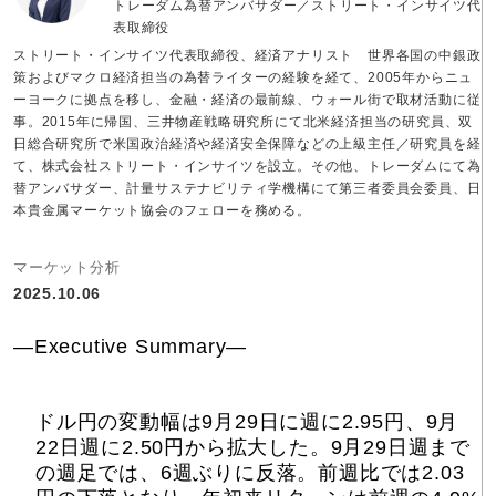
トレーダム為替アンバサダー／ストリート・インサイツ代
表取締役
ストリート・インサイツ代表取締役、経済アナリスト 世界各国の中銀政
策およびマクロ経済担当の為替ライターの経験を経て、2005年からニュ
ーヨークに拠点を移し、金融・経済の最前線、ウォール街で取材活動に従
事。2015年に帰国、三井物産戦略研究所にて北米経済担当の研究員、双
日総合研究所で米国政治経済や経済安全保障などの上級主任／研究員を経
て、株式会社ストリート・インサイツを設立。その他、トレーダムにて為
替アンバサダー、計量サステナビリティ学機構にて第三者委員会委員、日
本貴金属マーケット協会のフェローを務める。
マーケット分析
2025.10.06
―Executive Summary―
ドル円の変動幅は9月29日に週に2.95円、9月
22日週に2.50円から拡大した。9月29日週まで
の週足では、6週ぶりに反落。前週比では2.03