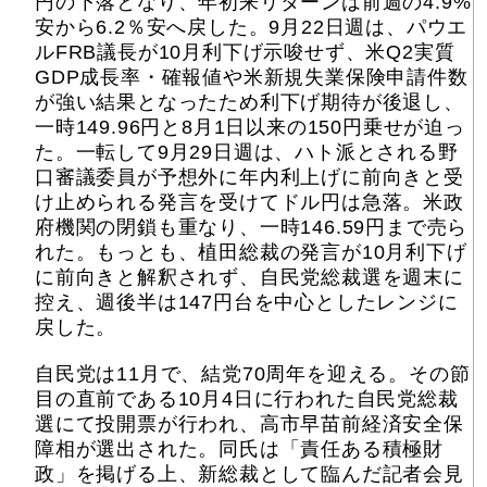
円の下落となり、年初来リターンは前週の4.9%
安から6.2％安へ戻した。9月22日週は、パウエ
ルFRB議長が10月利下げ示唆せず、米Q2実質
GDP成長率・確報値や米新規失業保険申請件数
が強い結果となったため利下げ期待が後退し、
一時149.96円と8月1日以来の150円乗せが迫っ
た。一転して9月29日週は、ハト派とされる野
口審議委員が予想外に年内利上げに前向きと受
け止められる発言を受けてドル円は急落。米政
府機関の閉鎖も重なり、一時146.59円まで売ら
れた。もっとも、植田総裁の発言が10月利下げ
に前向きと解釈されず、自民党総裁選を週末に
控え、週後半は147円台を中心としたレンジに
戻した。
自民党は11月で、結党70周年を迎える。その節
目の直前である10月4日に行われた自民党総裁
選にて投開票が行われ、高市早苗前経済安全保
障相が選出された。同氏は「責任ある積極財
政」を掲げる上、新総裁として臨んだ記者会見