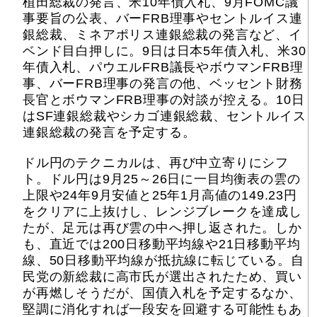
植田総裁の発言、米10年債入札、9月FOMC議
事要旨の公表、バーFRB理事やセントルイス連
銀総裁、ミネアポリス連銀総裁の発言など、イ
ベンド目白押しに。9日は日本5年債入札、米30
年債入札、パウエルFRB議長やボウマンFRB理
事、バーFRB理事の発言の他、ベッセント財務
長官とボウマンFRB理事の対談が控える。10日
はSF連銀総裁やシカゴ連銀総裁、セントルイス
連銀総裁の発言を予定する。
ドル円のテクニカルは、再び中立寄りにシフ
ト。ドル円は9月25～26日に一目均衡表の雲の
上限や24年9月安値と25年1月高値の149.23円
をクリアに上抜けし、レンジブレークを達成し
たが、足元は再び雲の中へ押し返された。しか
も、直近では200日移動平均線や21日移動平均
線、50日移動平均線が抵抗線に転じている。自
民党の新総裁に高市氏が選出されたため、買い
が再燃しそうだが、国債入札を予定するなか、
堅調に消化すれば一段安を回避する可能性もあ