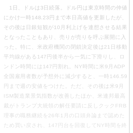
1日、ドルは3日続落。ドル円は東京時間の仲値
にかけ一時148.23円まで本日高値を更新したが、
その後は日銀短観が10月利上げを連想させる結果
となったこともあり、売りが売りを呼ぶ展開に入
った。特に、米政府機関の閉鎖決定後は21日移動
平均線がある147円後半から一気に下滑りし、ロ
ンドン時間には147円割れ。NY時間に米9月ADP
全国雇用者数が予想外に減少すると、一時146.59
円まで週の安値をつけた。ただ、その後は米9月
ISM製造業景気指数が改善したほか、米連邦最高
裁がトランプ大統領の解任要請に反しクックFRB
理事の職務継続を26年1月の口頭弁論まで認めた
ため買い戻され、147円台を回復してNY時間を終