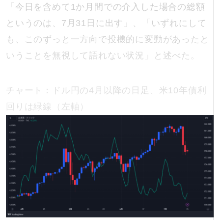
「今日を含めて1か月間での介入した場合の総額
というのは、7月31日に出す」、「いずれにして
も、このずっと一方向で投機的に変動があったと
いうことを無視して語れない状況」と述べた。
チャート：ドル円の4月以降の日足、米10年債利
回りは緑線（左軸）