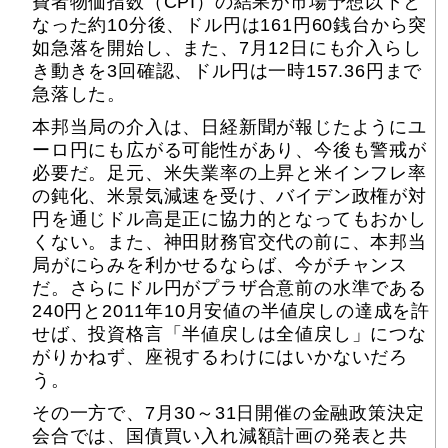
費者物価指数（CPI）の結果が市場予想以下と
なった約10分後、ドル円は161円60銭台から突
如急落を開始し、また、7月12日にも介入らし
き動きを3回確認、ドル円は一時157.36円まで
急落した。
本邦当局の介入は、日経新聞が報じたようにユ
ーロ円にも広がる可能性があり、今後も警戒が
必要だ。足元、米失業率の上昇と米インフレ率
の鈍化、米景気減速を受け、バイデン政権が対
円を通じドル高是正に協力的となってもおかし
くない。また、神田財務官交代の前に、本邦当
局がにらみを利かせるならば、今がチャンス
だ。さらにドル円がプラザ合意前の水準である
240円と2011年10月安値の半値戻しの達成を許
せば、投資格言「半値戻しは全値戻し」につな
がりかねず、座視するわけにはいかないだろ
う。
その一方で、7月30～31日開催の金融政策決定
会合では、国債買い入れ減額計画の発表と共