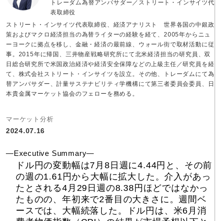
トレーダム為替アンバサダー／ストリート・インサイツ代
表取締役
ストリート・インサイツ代表取締役、経済アナリスト 世界各国の中銀政
策およびマクロ経済担当の為替ライターの経験を経て、2005年からニュ
ーヨークに拠点を移し、金融・経済の最前線、ウォール街で取材活動に従
事。2015年に帰国、三井物産戦略研究所にて北米経済担当の研究員、双
日総合研究所で米国政治経済や経済安全保障などの上級主任／研究員を経
て、株式会社ストリート・インサイツを設立。その他、トレーダムにて為
替アンバサダー、計量サステナビリティ学機構にて第三者委員会委員、日
本貴金属マーケット協会のフェローを務める。
マーケット分析
2024.07.16
―Executive Summary―
ドル円の変動幅は7月8日週に4.44円と、その前
の週の1.61円から大幅に拡大した。介入があっ
たとされる4月29日週の8.38円ほどではなかっ
たものの、年初来で2番目の大きさに。週間ベ
ースでは、大幅続落した。ドル円は、米6月消