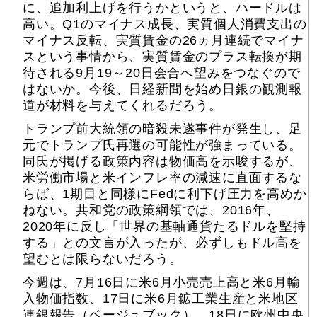
に、追加利上げを行うかというと、ハードルは
高い。Q1のマイナス成長、実質個人消費支出の
マイナス反転、実質賃金の26ヵ月連続でマイナ
スという事情から、実質賃金のプラス転換が期
待される9月19～20日会合へ望みをつなぐので
はないか。今後、日経新聞を始め日銀の観測報
道が材料を与えてくれるだろう。
トランプ前大統領の暗殺未遂事件が発生し、足
元でトランプ氏再選の可能性が強まっている。
同氏が掲げる政策内容は物価高を示唆するが、
米労働市場と米インフレ率の減速に直面するな
らば、1期目と同様にFedに利下げ圧力を高めか
ねない。共和党の政策綱領では、2016年、
2020年に反し「世界の基軸通貨たるドルを堅持
する」との文言が入ったが、必ずしもドル高を
望むとは限らないだろう。
今週は、7月16日に米6月小売売上高と米6月輸
入物価指数、17日に米6月鉱工業生産と米地区
連銀報告（ベージュブック）、18日に欧州中央