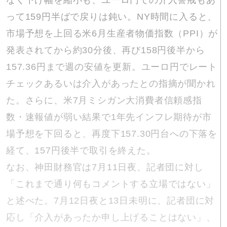
なく下げ幅を縮小も、ユーロ円での介入警戒もあ
って159円半ばで戻りは鈍い。NY時間に入ると、
市場予想を上回る米6月生産者物価指数（PPI）が
発表されてから約30分後、再び158円後半から
157.36円まで週の安値を更新。ユーロ円でレート
チェックあるいは介入があったとの指摘が聞かれ
た。さらに、米7月ミシガン大消費者信頼感指
数・速報値が弱い結果で1年先インフレ期待が市
場予想を下回ると、再度下157.30円台への下落を
経て、157円後半で取引を終えた。
なお、神田財務官は7月11日夜、記者団に対し
「これまで通り何もコメントする立場ではない」
と述べた。7月12日夜と13日未明に、記者団に対
応し「介入があったか申し上げることはない」、