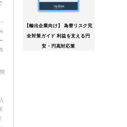
で
、
－
【輸出企業向け】 為替リスク完
%
全対策ガイド 利益を支える円
ー
安・円高対応策
共
間
入
実
昇