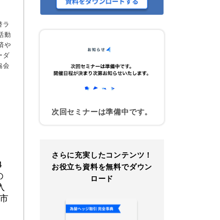
替ラ
活動
済や
ーダ
協会
次回セミナーは準備中です。
さらに充実したコンテンツ！
4
お役立ち資料を無料でダウン
の
ロード
入
市