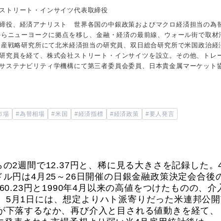
ストリート・インサイツ代表取締役
締役、経済アナリスト 世界各国の中銀政策およびマクロ経済担当の為
年からニューヨークに拠点を移し、金融・経済の最前線、ウォール街で取材
井物産戦略研究所にて北米経済担当の研究員、双日総合研究所で米国政治経
研究員を経て、株式会社ストリート・インサイツを設立。その他、トレ
サステナビリティ学機構にて第三者委員会委員、日本貴金属マーケット
市場
#為替相場
#米国
#経済指標
#経済政策
#要人発言
の2週間で12.37円と、稀に見る大きさを記録した。
ドル円は4月25～26日開催の日銀金融政策決定会合後
60.23円と1990年4月以来の高値をつけたものの、介
。5月1日には、想定よりハト派寄りだった米連邦公開
円が下落するなか、再び介入と目される値動きを経て、