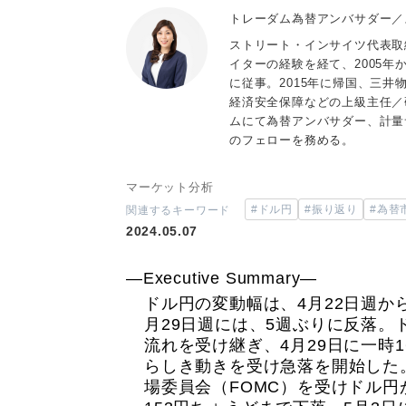
トレーダム為替アンバサダー／
ストリート・インサイツ代表取
イターの経験を経て、2005
に従事。2015年に帰国、三
経済安全保障などの上級主任／
ムにて為替アンバサダー、計量
のフェローを務める。
マーケット分析
#ドル円
#振り返り
#為替
関連するキーワード
2024.05.07
―Executive Summary―
ドル円の変動幅は、4月22日週から
月29日週には、5週ぶりに反落。
流れを受け継ぎ、4月29日に一時1
らしき動きを受け急落を開始した
場委員会（FOMC）を受けドル