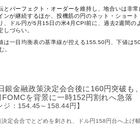
転とパーフェクト・オーダーを維持し、地合いは非常
サインが継続するほか、投機筋の円のネット・ショート
、ドル円が5月15日の米4月CPI前に、過去2週間の
定しづらい。
は一目均衡表の基準線が控える155.50円、下値は5
込む。
日銀金融政策決定会合後に160円突破も
FOMCを背景に一時152円割れへ急落
：154.45～158.44円】
策決定会合でとどめを刺され、ドル円158円台へ上げ