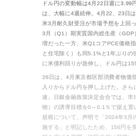
ドル円の変動幅は4月22日週に3.9
は、大幅に4週続伸。4月22、23日
米3月耐久財受注が市場予想を上回っ
3月（Q1）期実質国内総生産（GDP
増だった一方、米Q1コアPCE価格指
と住宅除く）も同5.1%と1年ぶり
に米債利回りが急伸し、ドル円は15
26日は、4月東京都区部消費者物価
入りからドル円を押し上げた。さら
速。日銀金融政策決定会合では、市
物）の誘導目標を0～0.1％で据え
規模について、声明で「2024年3
施する」と明記したため、156円