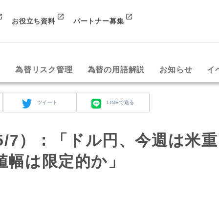
お役立ち資料
パートナー募集
み
為替リスク管理
為替の用語解説
お知らせ
イ
ツイート
LINEで送る
rt（5/7）：「ドル円、今週は米重
値幅は限定的か」