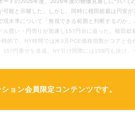
ートの2025年度、2026年度の物価見通しについて2
が可能と示唆した。しかし、同時に植田総裁は円安が
で現水準について「無視できる範囲と判断するのか」
ドル買い・円売りが加速し157円台に迫った。植田総
一時的で、NY時間では米3月PCE価格指数がコアと合
157円乗せを達成。NY引け間際には158円も抜け、
ーション会員限定コンテンツです。