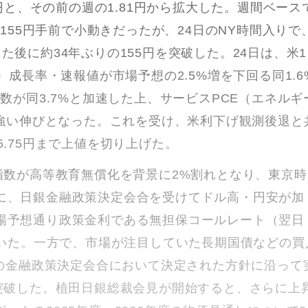
9円と、その前の週の1.81円から拡大した。週間ベース
は155円手前で小動きだったが、24日のNY時間入りで
た後に約34年ぶりの155円を突破した。24日は、米1
）成長率・速報値が市場予想の2.5%増を下回る同1.6
数が同3.7%と加速した上、サービスPCE（エネルギ
の強い伸びとなった。これを受け、米利下げ観測後退と
5.75円まで上値を切り上げた。
指数が高等教育無償化を背景に2%割れとなり、東京時
に、日銀金融政策決定会合を受けてドル高・円安が加
場予想通り政策金利である無担保コールレート（翌日
置いた。一方で、市場が注目していた長期国債などの買
月の金融政策決定会合において決定された方針に沿って
を突破した。植田日銀総裁会見が開始すると、さらに上