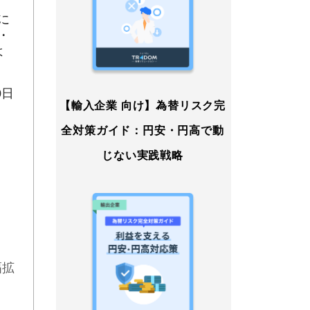
に
・
よ
0日
【輸入企業 向け】為替リスク完
全対策ガイド：円安・円高で動
じない実践戦略
、
幅拡