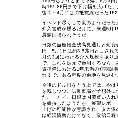
153円ちょうどまで下落。5月3
時151.86円まで下げ幅を広げた。た
後半～4月半ばの抵抗線だった15
イベント尽くしで嵐のようだった
介入警戒が燻るだけに、来週5月1
展開は限られそうだ。
日銀の当座預金残高見通しと短資会
円、5月1日は約3.5兆円と目され
月の3回にわたる介入規模を振り返る
で、これを足元で適用するなら、
貨準備における1年未満の短期証
れまで、ある程度の余地を見込む
今後のドル円を占う上では、やは
を残しつつ、労働市場が予想外に
た。一方で、日銀は国債買い入れ
を維持したようだが、展望レポー
上げの可能性が意識され、タカ派
は経済情勢だけでなく、政治日程