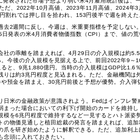
日に発表された市場予想より弱い米4月雇用統計後は、
だ、2022年10月高値、2023年11月高値、2024年3
2円割れでは押し目を拾われ、153円後半で週を終えた
過去2週間に反し、今週は、米重要指標を予定しない
5日発表の米4月消費者物価指数（CPI）まで、値の荒
社の乖離を踏まえれば、4月29日の介入規模は約5.
る。今後の介入規模を見据える上で、前回2022年9～1
と、9兆1,880億円。当時の介入規模はGDP比1.6
残りは約3兆円程度と見込まれる。ただ、金融機関は
券や預金を踏まえ、30兆円前後と予想が優勢。介入弾
。
り日米の金融政策が意識されよう。Fedはインフレ警
弱まった場合においての利下げ開始のカードを維持し
規模を6兆円程度で維持するなど一見するとハト派姿
トの物価見通しと植田総裁の発言を踏まえれば、追加
の爪を研ぎ始めたように解釈できる。ただ、追加利上
も念頭に入れておきたい。