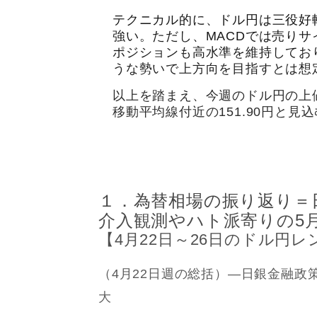
テクニカル的に、ドル円は三役好
強い。ただし、MACDでは売り
ポジションも高水準を維持しており
うな勢いで上方向を目指すとは想
以上を踏まえ、今週のドル円の上値
移動平均線付近の151.90円と見
１．為替相場の振り返り＝
介入観測やハト派寄りの5月
【4月22日～26日のドル円レンジ
（4月22日週の総括）―日銀金融政
大