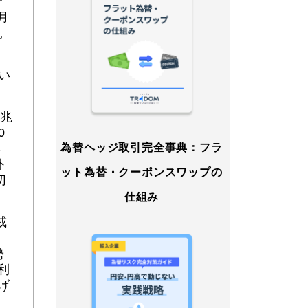
一
月
。
。
い
5兆
0
％
為替ヘッジ取引完全事典：フラ
外
ット為替・クーポンスワップの
切
仕組み
戒
勢
利
げ