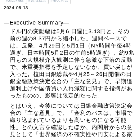
#経済指標
#経済政策
#要人発言
2024.05.13
―Executive Summary―
ドル円の変動幅は5月6 日週に3.13円と、その
前の週の8.37円から縮小した。週間ベースで
は、反発。4月29日と5月1日（NY時間午後4時
過ぎ、日本時間5月2日の午前5時過ぎ）、約9兆
円もの大規模介入観測に伴う急激な下落の反動
で、米重要指標を予定しないなか、買い戻しが
入った。植田日銀総裁や4月25～26日開催の日
銀金融政策決定会合の「主な意見」で、早期追
加利上げや国債買い入れ減額に関する指摘があ
ったものの、影響は限定的だった。
とはいえ、今後については日銀金融政策決定会
合の「主な意見」で、「金利のパスは、市場で
織り込まれているよりも高いものになる可能
性」との文言を確認したほか、内閣府からの意
見として「世界経済の不確実性や円安による家