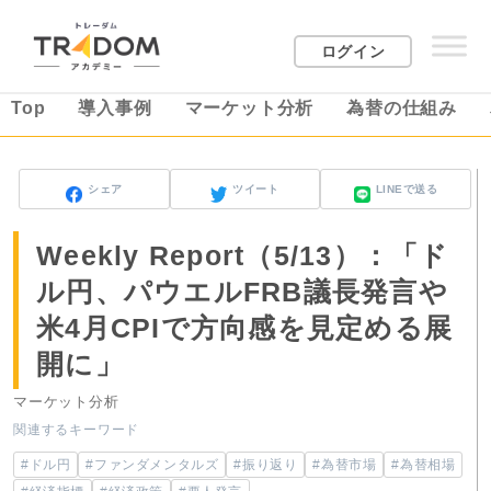
ログイン
Top
導入事例
マーケット分析
為替の仕組み
シェア
ツイート
LINEで送る
Weekly Report（5/13）：「ド
ル円、パウエルFRB議長発言や
米4月CPIで方向感を見定める展
開に」
マーケット分析
関連するキーワード
#ドル円
#ファンダメンタルズ
#振り返り
#為替市場
#為替相場