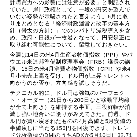
計購買力への影響には注意が必要」と明記され
ていた。岸田政権として、一段の円安を望んで
いない姿勢が示唆されたと言えよう。6月に取
りまとめとなる「経済財政運営と改革の基本方
針（骨太の方針）」でのレパトリ減税導入を含
め、政府・日銀が一枚岩となって、円安是正に
取り組む可能性について、留意しておきたい。
今週は14日の米4月生産者物価指数（PPI）やパ
ウエル米連邦準備制度理事会（FRB）議長の講
演、15日の米4月消費者物価指数（CPI）や米4
月小売売上高を受け、ドル円が上昇トレンドへ
向かうのか否か、方向感を試しそうだ。
テクニカル的に、ドル円は強気のパーフェク
ト・オーダー（21日から200日など移動平均線
が全て上向き）を維持する半面、三役好転が消
滅し強い地合いに陰りがみえてきた。前週、ド
ル円が買い戻されたものの4月高値と5月安値の
半値戻しに当たる156円を回復できず、トレン
ド分析指標のDMIのうちADXが5月10日に32.71