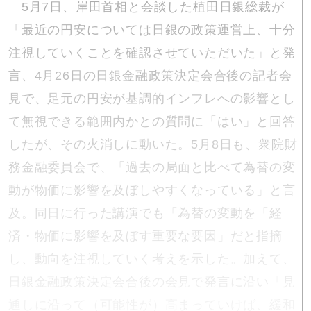
5月7日、岸田首相と会談した植田日銀総裁が
「最近の円安については日銀の政策運営上、十分
注視していくことを確認させていただいた」と発
言、4月26日の日銀金融政策決定会合後の記者会
見で、足元の円安が基調的インフレへの影響とし
て無視できる範囲内かとの質問に「はい」と回答
したが、その火消しに動いた。5月8日も、衆院財
務金融委員会で、「過去の局面と比べて為替の変
動が物価に影響を及ぼしやすくなっている」と言
及。同日に行った講演でも「為替の変動を「経
済・物価に影響を及ぼす重要な要因」だと指摘
し、動向を注視していく考えを示した。加えて、
日銀金融政策決定会合後の会見で発言に沿い「見
通しに沿って（可能性が）高まっていけば、緩和