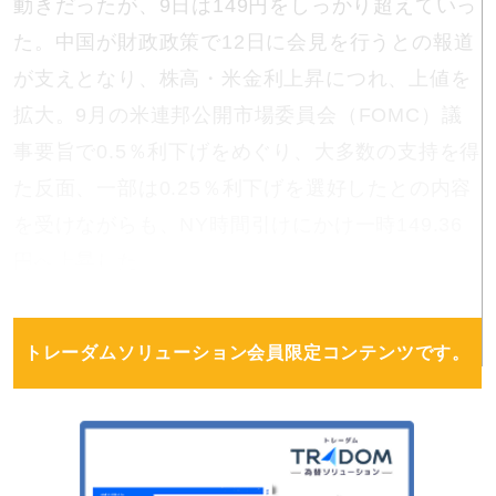
動きだったが、9日は149円をしっかり超えていっ
た。中国が財政政策で12日に会見を行うとの報道
が支えとなり、株高・米金利上昇につれ、上値を
拡大。9月の米連邦公開市場委員会（FOMC）議
事要旨で0.5％利下げをめぐり、大多数の支持を得
た反面、一部は0.25％利下げを選好したとの内容
を受けながらも、NY時間引けにかけ一時149.36
円へ上昇した。
トレーダムソリューション会員限定コンテンツです。