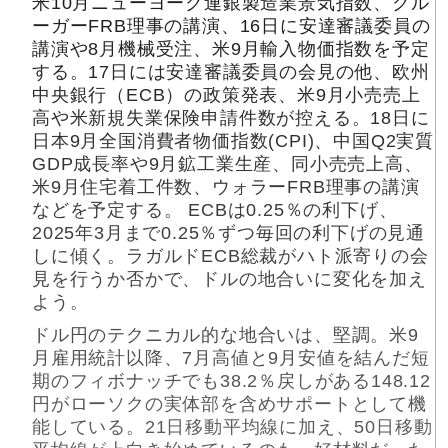
米10月ニューヨーク連銀製造業景気指数、クル
ーガーFRB理事の講演、16日に安達審議委員の
講演や8月機械受注、米9月輸入物価指数を予定
する。17日には安達審議委員の会見の他、欧州
中央銀行（ECB）の政策発表、米9月小売売上
高や米新規失業保険申請件数が控える。18日に
日本9月全国消費者物価指数(CPI)、中国Q2実質
GDP成長率や9月鉱工業生産、同小売売上高、
米9月住宅着工件数、ウォラーFRB理事の講演
などを予定する。 ECBは0.25％の利下げ、
2025年3月まで0.25％ずつ毎回の利下げの見通
しに傾く。ラガルドECB総裁がハト派寄りの会
見を行うか否かで、ドルの地合いに変化を加え
よう。
ドル円のテクニカル的な地合いは、堅調。米9
月雇用統計以降、7月高値と9月安値を結んだ短
期のフィボナッチでも38.2％戻しがある148.12
円がローソクの実体部を含めサポートとして機
能している。21日移動平均線に加え、50日移動