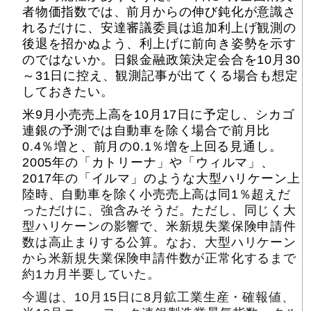
者物価指数では、前月からの伸び鈍化が意識さ
れるだけに、安達審議委員は追加利上げ観測の
後退を招かぬよう、利上げに前向き姿勢を示す
のではないか。日銀金融政策決定会合を10月30
～31日に控え、観測記事が出てくる場合も想定
しておきたい。
米9月小売売上高を10月17日に予定し、シカゴ
連銀の予測では自動車を除く場合で前月比
0.4％増と、前月の0.1％増を上回る見通し。
2005年の「カトリーナ」や「ウィルマ」、
2017年の「イルマ」のような大型ハリケーン上
陸時、自動車を除く小売売上高は同1％超えだ
っただけに、強含みそうだ。ただし、同じく大
型ハリケーンの影響で、米新規失業保険申請件
数は高止まりする公算。なお、大型ハリケーン
から米新規失業保険申請件数が正常化するまで
約1カ月半要していた。
今週は、10月15日に8月鉱工業生産・確報値、