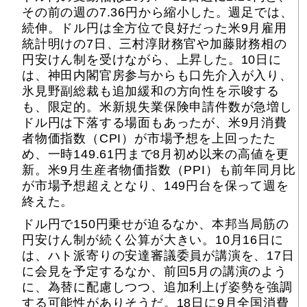
その前の週の7.36円から縮小した。週足では、
続伸。ドル円は全方位で良好だった米9月雇用
統計明けの7日、三村淳財務官や加藤財務相の
円安けん制を受けながら、上昇した。10日に
は、神田内閣官房参与からも口先介入が入り、
氷見野副総裁も追加緩和の方向性を示唆する
も、限定的。米新規失業保険申請件数が急増し
ドル円は下落する場面もあったが、米9月消費
者物価指数（CPI）が市場予想を上回ったた
め、一時149.61円まで8月初め以来の高値を更
新。米9月生産者物価指数（PPI）も前年同月比
が市場予想超えとなり、149円台を保って週を
終えた。
ドル円で150円乗せが迫るなか、本邦当局筋の
円安けん制が続く公算が大きい。10月16日に
は、ハト派寄りの安達審議委員が講演を、17日
に会見を予定するなか、前回5月の講演のよう
に、為替に配慮しつつ、追加利上げ姿勢を強調
する可能性がありそうだ。18日に9月全国消費