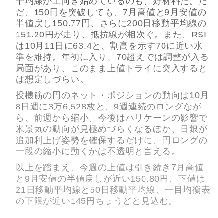
平均線が上向き始めているのも、好材料だ。た
だ、150円を突破しても、7月高値と9月安値の
半値戻し150.77円、さらに200日移動平均線の
151.20円が走り、抵抗線が相次ぐ。また、RSI
は10月11日に63.4と、割高を示す70に近い水
準を維持。年初に入り、70超えでは調整が入る
局面があり、このまま上値トライに突入すると
は想定しづらい。
投機筋の円のネット・ポジションの動向は10月
8日週に3万6,528枚と、9週連続のロングなが
ら、前週から縮小。今後はハリケーンの影響で
米景気の動向が見極めづらくなるほか、日銀が
追加利上げ姿勢を確保するだけに、円ロングの
一段の縮小に動くかは不透明と言える。
以上を踏まえ、今週の上値は引き続き7月高値
と9月安値の半値戻しが近い150.80円、下値は
21日移動平均線と50日移動平均線、一目均衡表
の下限が近い145円ちょうどと見込む。