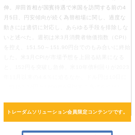
伸。岸田首相が国賓待遇で米国を訪問する前の4
月5日、円安傾向が続く為替相場に関し、過度な
動きには適切に対応し、あらゆる手段を排除しな
いと述べた。週初は米3月消費者物価指数（CPI）
を控え、151.50～151.90円台でのもみ合いに終始
した。米3月CPIが市場予想を上回る結果になる
と、152円を突破し急伸。米10年債利回りが2023
年11月以来の4.6％に迫るなか、ドル円は10日に
一時153.24円と1990年6月以来の高値をつけた。
トレーダムソリューション会員限定コンテンツです。