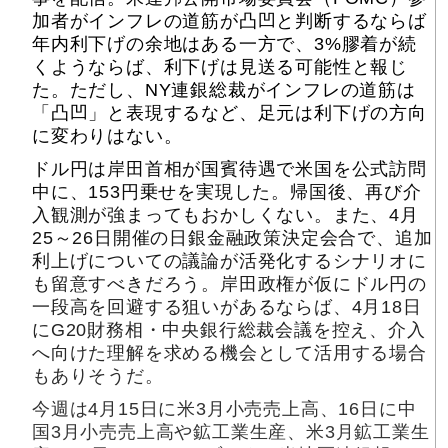
加者がインフレの道筋が凸凹と判断するならば
年内利下げの余地はある一方で、3%膠着が続
くようならば、利下げは見送る可能性と報じ
た。ただし、NY連銀総裁がインフレの道筋は
「凸凹」と表現するなど、足元は利下げの方向
に変わりはない。
ドル円は岸田首相が国賓待遇で米国を公式訪問
中に、153円乗せを実現した。帰国後、再び介
入観測が強まってもおかしくない。また、4月
25～26日開催の日銀金融政策決定会合で、追加
利上げについての議論が活発化するシナリオに
も留意すべきだろう。岸田政権が仮にドル円の
一段高を回避する狙いがあるならば、4月18日
にG20財務相・中央銀行総裁会議を控え、介入
へ向けた理解を求める機会として活用する場合
もありそうだ。
今週は4月15日に米3月小売売上高、16日に中
国3月小売売上高や鉱工業生産、米3月鉱工業生