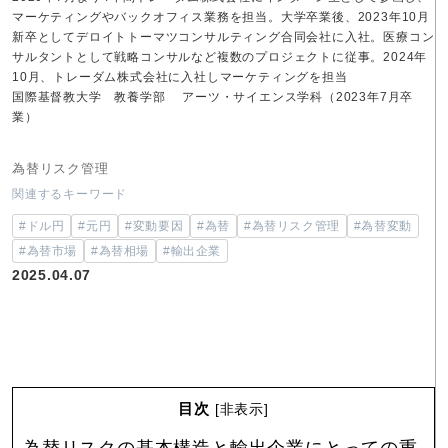
マーケティングやバックオフィス業務を担当。大学卒業後、2023年10月
新卒としてデロイトトーマツコンサルティング合同会社に入社。医療コン
サルタントとして戦略コンサルなど複数のプロジェクトに従事。2024年
10月、トレーダム株式会社に入社しマーケティングを担当
国際基督教大学 教養学部 アーツ・サイエンス学科（2023年7月卒
業）
為替リスク管理
関連するキーワード
#ドル円
#元円
#変動要因
#為替
#為替リスク管理
#為替変動
#為替市場
#為替相場
#輸出企業
2025.04.07
目次
[
非表示
]