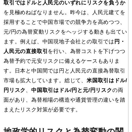
取引ではドルと人民元のいずれにリスクを負うか
を見極めねばなりません。昨今は、人民元建てを
採用することで中国市場での競争力を高めつつ、
元/円の為替変動リスクをヘッジする動きも出てい
ます。例えば、中国現地子会社との取引では
円・
人民元の直接取引
を行い、為替コストを下げつつ
為替予約で元安リスクに備えるケースもありま
す。日本と中国間では円と人民元の直接為替取引
市場も拡大しています。総じて、
米国取引はドル/
円リスク
、
中国取引はドル/円と元/円リスク
の両
面があり、為替相場の構造や通貨管理の違いを踏
まえたリスク対策が必要です。
地政学的リスクと為替変動の関