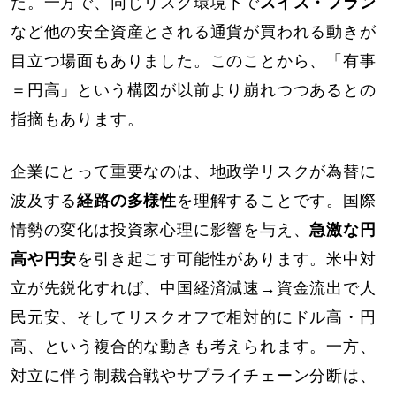
た。一方で、同じリスク環境下で
スイス・フラン
など他の安全資産とされる通貨が買われる動きが
目立つ場面もありました。このことから、「有事
＝円高」という構図が以前より崩れつつあるとの
指摘もあります。
企業にとって重要なのは、地政学リスクが為替に
波及する
経路の多様性
を理解することです。国際
情勢の変化は投資家心理に影響を与え、
急激な円
高や円安
を引き起こす可能性があります。米中対
立が先鋭化すれば、中国経済減速→資金流出で人
民元安、そしてリスクオフで相対的にドル高・円
高、という複合的な動きも考えられます。一方、
対立に伴う制裁合戦やサプライチェーン分断は、