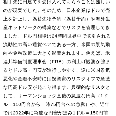
相手先に円建てを受け入れてもらうことは難しい
のが現実でした。そのため、日本企業はドルで売
上を計上し、為替先物予約（為替予約）や海外生
産ネットワークの構築などでリスクを管理してき
ました。ドル円相場は24時間世界中で取引される
流動性の高い通貨ペアである一方、米国の景気動
向や金融政策に大きく影響されます。例えば、米
連邦準備制度理事会（FRB）の利上げ観測が強ま
るとドル高・円安が進行しやすく、逆に米国景気
悪化や金融不安時には投資家のリスクオフで急激
な円高ドル安が起こり得ます。
典型的なリスク
と
して、リーマンショック直後の急速な円高（1ド
ル＝110円台から一時75円台への急騰）や、近年
では2022年に急速な円安が進み1ドル＝150円前