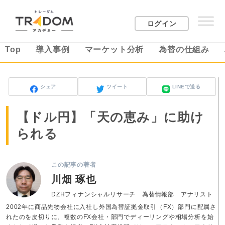
ログイン
Top
導入事例
マーケット分析
為替の仕組み
シェア
ツイート
LINEで送る
【ドル円】「天の恵み」に助け
られる
この記事の著者
川畑 琢也
DZHフィナンシャルリサーチ 為替情報部 アナリスト
2002年に商品先物会社に入社し外国為替証拠金取引（FX）部門に配属さ
れたのを皮切りに、複数のFX会社・部門でディーリングや相場分析を始