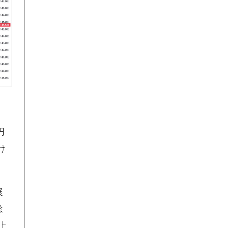
円
け
展
総
上