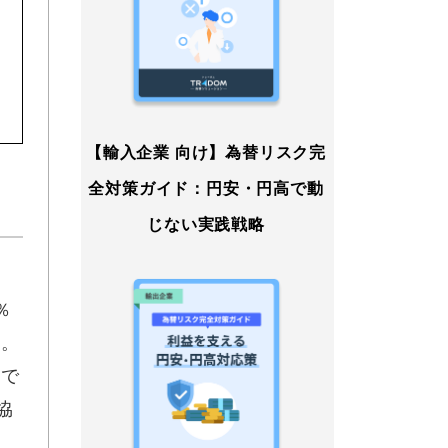
【輸入企業 向け】為替リスク完
全対策ガイド：円安・円高で動
じない実践戦略
％
た。
第で
協