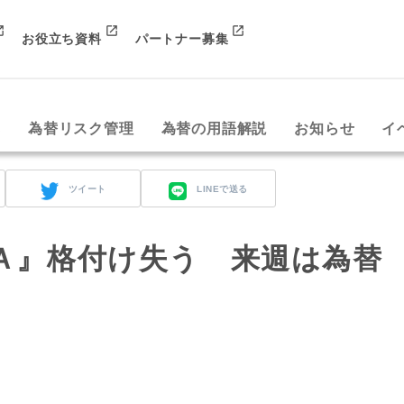
お役立ち資料
パートナー募集
み
為替リスク管理
為替の用語解説
お知らせ
イ
ツイート
LINEで送る
Ａ』格付け失う 来週は為替