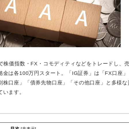
で株価指数・FX・コモディティなどをトレードし、
金は各100万円スタート。「IG証券」は「FX口座」
別株口座」「債券先物口座」「その他口座」と多様な
ています。
目次
[
非表示
]