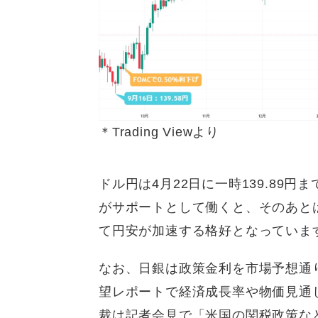
＊Trading Viewより
ドル円は4月22日に一時139.89円
がサポートとして働くと、そのあとは
て円安が加速する格好となっていま
なお、日銀は政策金利を市場予想通り
望レポートで経済成長率や物価見通
裁は記者会見で「米国の関税政策な