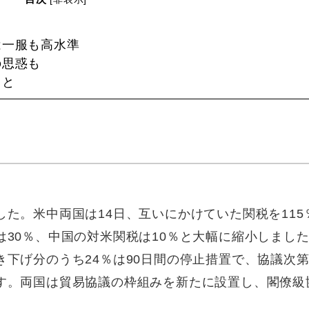
は一服も高水準
の思惑も
ると
た。米中両国は14日、互いにかけていた関税を115
30％、中国の対米関税は10％と大幅に縮小しまし
下げ分のうち24％は90日間の停止措置で、協議次
す。両国は貿易協議の枠組みを新たに設置し、閣僚級