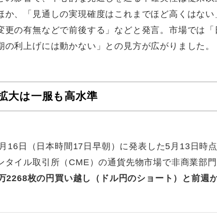
ほか、「見通しの実現確度はこれまでほど高くはない
変更の有無などで前後する」などと発言。市場では「
期の利上げには動かない」との見方が広がりました。
拡大は一服も高水準
月16日（日本時間17日早朝）に発表した5月13日時
ンタイル取引所（CME）の通貨先物市場で非商業部門
万2268枚の円買い越し（ドル円のショート）と前週