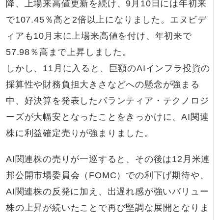
降、上場来高値更新を続け、9月10日には年初来
で107.45％高と2倍以上になりました。エヌビデ
ィアも10月末に上場来高値を付け、年初来で
57.98％高まで上昇しました。
しかし、11月に入ると、巨額のAIインフラ投資の
採算性や財務負担大きさなどへの懸念が強まる
中、好決算を発表したパランティア・テクノロジ
ーズが大幅安となったことをきっかけに、AI関連
株に利益確定売りが強まりました。
AI関連株の売りが一巡すると、その後は12月米連
邦公開市場委員会（FOMC）での利下げ期待や、
AI関連株の反発に加え、出遅れ感が強いバリュー
株の上昇が続いたことで再び堅調な展開となりま