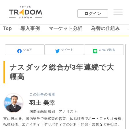
ログイン
Top
導入事例
マーケット分析
為替の仕組み
シェア
ツイート
LINEで送る
ナスダック総合が3年連続で大
幅高
この記事の著者
羽土 美幸
国際金融情報部 アナリスト
富山県出身。国内証券で株式等の営業、仏系証券でポートフォリオ分析、
転換社債、エクイティ・デリバティブの分析・開発・営業などを担当。