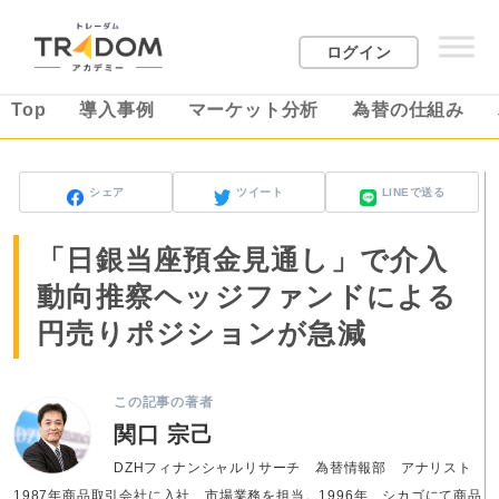
ログイン
Top
導入事例
マーケット分析
為替の仕組み
シェア
ツイート
LINEで送る
「日銀当座預金見通し」で介入
動向推察ヘッジファンドによる
円売りポジションが急減
この記事の著者
関口 宗己
DZHフィナンシャルリサーチ 為替情報部 アナリスト
1987年商品取引会社に入社、市場業務を担当。1996年、シカゴにて商品