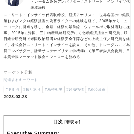
トレーダム為替アンバサダー／ストリート・インサイツ代
表取締役
ストリート・インサイツ代表取締役、経済アナリスト 世界各国の中銀政
策およびマクロ経済担当の為替ライターの経験を経て、2005年からニュ
ーヨークに拠点を移し、金融・経済の最前線、ウォール街で取材活動に従
事。2015年に帰国、三井物産戦略研究所にて北米経済担当の研究員、双
日総合研究所で米国政治経済や経済安全保障などの上級主任／研究員を経
て、株式会社ストリート・インサイツを設立。その他、トレーダムにて為
替アンバサダー、計量サステナビリティ学機構にて第三者委員会委員、日
本貴金属マーケット協会のフェローを務める。
マーケット分析
関連するキーワード
#ドル円
#振り返り
#為替相場
#経済指標
#経済政策
2023.03.28
目次
[
非表示
]
Executive Summary