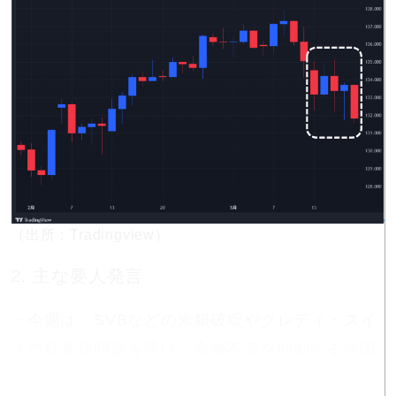
（出所：Tradingview）
2. 主な要人発言
・今週は、SVBなどの米銀破綻やクレディ・スイ
スの経営難問題を受け、金融不安を抑制する各国
当局者の発言が目立った。