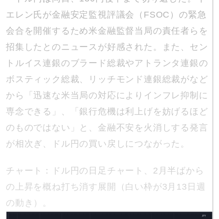
エレン氏が金融安定監視評議会（FSOC）の緊急
会合を開催するため米金融監督当局の責任者らを
招集したとのニュースが好感された。また、セン
トルイス連銀のブラード総裁やアトランタ連銀の
ボスティック総裁、リッチモンド連銀総裁がなど
から「迅速な米当局の対応によりインフレ抑制に
専念できる」、「銀行危機は利上げを妨げるほど
のものではない」と、金融不安を火消しする発言
が相次ぎ、ドル円の買い戻しにつながった。
チャート：ドル円の日足チャート、2月半ばから
の上昇を概ね打ち消す展開（白い枠が3月13日週
の動き）。