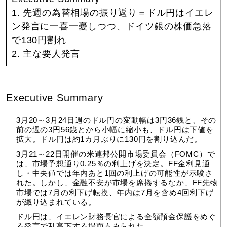
1. 先週の為替相場の振り返り＝ドル円はイエレ
ン発言に一喜一憂しつつ、ドイツ銀の株価急落
で130円割れ
2. 主な要人発言
Executive Summary
3月20～3月24日週のドル円の変動幅は3円36銭と、その
前の週の3円56銭とから小幅に縮小も、ドル円は下値を
拡大。ドル円は約1カ月ぶりに130円を割り込んだ。
3月21～22日開催の米連邦公開市場委員会（FOMC）で
は、市場予想通り0.25％の利上げを決定。FF金利見通
し・中央値では年内あと1回の利上げの可能性が示唆さ
れた。しかし、金融不安が市場を席捲するなか、FF先物
市場では7月の利下げ転換、年内は7月を含め4回利下げ
が織り込まれている。
ドル円は、イエレン財務長官による全額預金保護をめぐ
る発言で乱高下する場面もみられた。