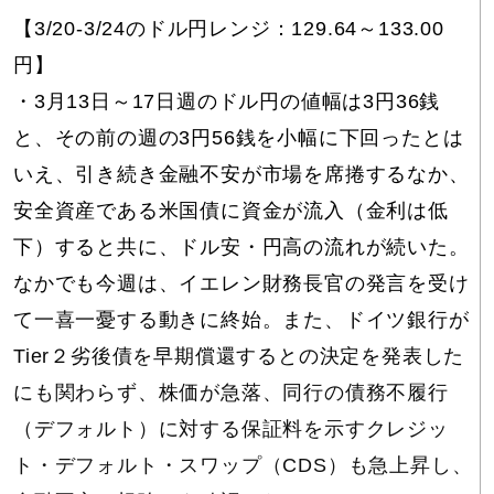
【3/20-3/24のドル円レンジ：129.64～133.00
円】
・3月13日～17日週のドル円の値幅は3円36銭
と、その前の週の3円56銭を小幅に下回ったとは
いえ、引き続き金融不安が市場を席捲するなか、
安全資産である米国債に資金が流入（金利は低
下）すると共に、ドル安・円高の流れが続いた。
なかでも今週は、イエレン財務長官の発言を受け
て一喜一憂する動きに終始。また、ドイツ銀行が
Tier２劣後債を早期償還するとの決定を発表した
にも関わらず、株価が急落、同行の債務不履行
（デフォルト）に対する保証料を示すクレジッ
ト・デフォルト・スワップ（CDS）も急上昇し、