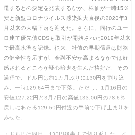
還するとの決定を発表するなか、株価が一時15％
安と新型コロナウイルス感染拡大直後の2020年3
月以来の大幅下落を迎えた。さらに、同行のユー
ロ建て優先債CDSも取引が開始された2019年以来
で最高水準を記録。従来、社債の早期償還は財務
の健全性を示すが、金融不安が高まるなかでは好
感されるどころか疑心暗鬼を生んだ格好だ。その
過程で、ドル円は約1カ月ぶりに130円を割り込
み、一時129.64円まで下落。ただし、1月16日の
安値127.22円と3月7日の高値133.00円の78.6％
戻しにあたる129.50円付近の手前で下げ止まりを
みせた。
・ドル円は同日、130円後半まで切り返した。イ