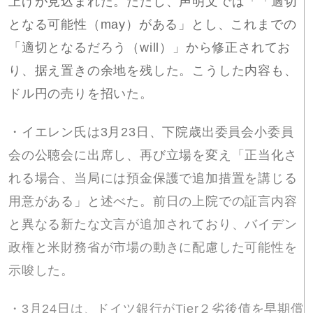
上げが見込まれた。ただし、声明文では「「適切
となる可能性（may）がある」とし、これまでの
「適切となるだろう（will）」から修正されてお
り、据え置きの余地を残した。こうした内容も、
ドル円の売りを招いた。
・イエレン氏は3月23日、下院歳出委員会小委員
会の公聴会に出席し、再び立場を変え「正当化さ
れる場合、当局には預金保護で追加措置を講じる
用意がある」と述べた。前日の上院での証言内容
と異なる新たな文言が追加されており、バイデン
政権と米財務省が市場の動きに配慮した可能性を
示唆した。
・3月24日は、ドイツ銀行がTier２劣後債を早期償