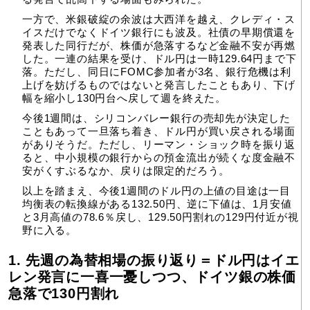
一方で、米銀破綻の余波は大西洋を越え、クレディ・ス
イスだけでなくドイツ銀行にも波及。社債の早期償還を
発表した同行だが、株価が急落するなど金融不安が再燃
した。一連の結果を受け、ドル円は一時129.64円まで下
落。ただし、同日にFOMC参加者が3名、銀行危機は利
上げを妨げるものではないと発言したこともあり、下げ
幅を縮小し130円台へ戻して週を終えた。
今後1週間は、シリコンバレー銀行の売却先が決定した
こともあって一旦落ち着き、ドル円が買い戻される場面
がありそうだ。ただし、リーマン・ショック時を振り返
ると、中小規模の銀行からの預金流出が続くな度金融不
安がくすぶるなか、戻りは限定的だろう。
以上を踏まえ、今後1週間のドル円の上値の目途は一目
均衡表の転換線がある132.50円、逆に下値は、1月安値
と3月高値の78.6％戻し、129.50円割れの129円付近が視
野に入る。
1.
先週の為替相場の振り返り＝ドル円はイエ
レン発言に一喜一憂しつつ、ドイツ銀の株価
急落で130円割れ