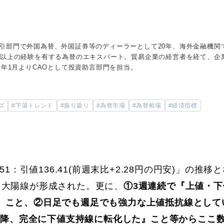
引部門で外国為替、外国証券等のディーラーとして20年、海外金融機関
年以上の経験を有する為替のエキスパート。貿易企業の経営者を経て、企
1年1月よりCAOとして投資助言部門を担当。
ズ
#下落トレンド
#振り返り
#為替市場
#為替相場
#経済指標
6.51：引値136.41(前週末比+2.28円の円安)」の推移
る大陽線が形成された。更に、
①3週連続で『上値・下
』こと、②日足でも週足でも強力な上値抵抗線として
て以降、完全に下値支持線に転化した』こと等からここ