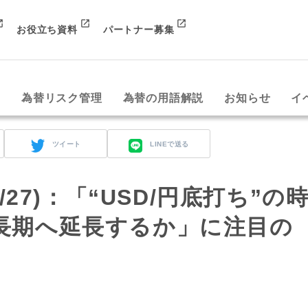
お役立ち資料
パートナー募集
み
為替リスク管理
為替の用語解説
お知らせ
イ
ツイート
LINEで送る
 (2/27)：「“USD/円底打ち”の
長期へ延長するか」に注目の