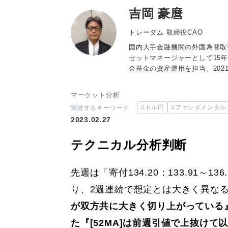
吉岡 豪麿
トレーダム 取締役CAO
国内大手金融機関の外国為替取
セットマネージャーとして15
金基金の資産運用を担当。202
マーケット分析
#ドル円
#ファンダメンタル
関連するキーワード
2023.02.27
テクニカル分析判断
先週は「寄付134.20：133.91～13
り、2週連続で想定とは大きく異な
が双方共に大きく切り上がっている
た『[52MA]は前週引値で上抜け