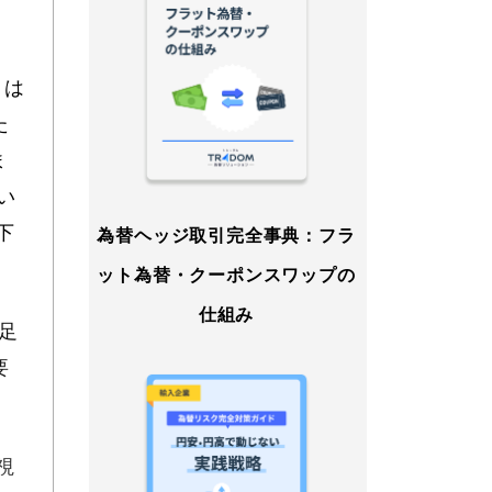
とは
た
ま
い
下
為替ヘッジ取引完全事典：フラ
ット為替・クーポンスワップの
仕組み
足
要
視