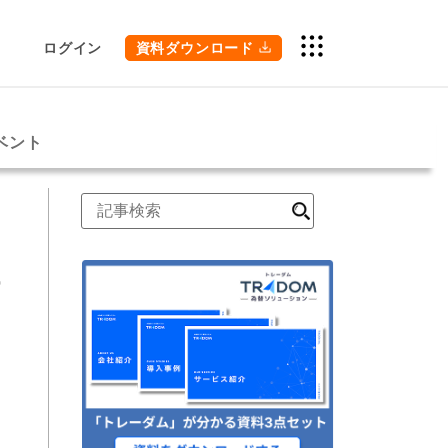
ログイン
資料ダウンロード
ベント
検
索
時