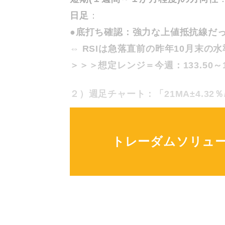
日足
：
●
底打ち確認：強力な上値抵抗線だった[
⇔ RSIは急落直前の昨年10月末の水
＞＞＞想定レンジ＝今週：133.50～13
２）週足チャート：「21MA±4.32％/
トレーダムソリュ