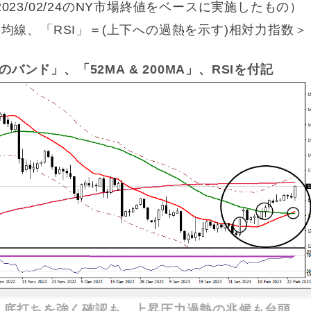
23/02/24のNY市場終値をベースに実施したもの）
均線、「RSI」＝(上下への過熱を示す)相対力指数＞
のバンド」、「52MA & 200MA」、RSIを付記
：
底打ちを強く確認も、上昇圧力過熱の兆候も台頭