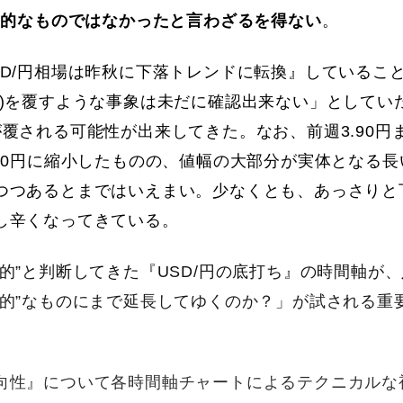
期的なものではなかったと言わざるを得ない
。
D/円相場は昨秋に下落トレンドに転換』しているこ
ち)を覆すような事象は未だに確認出来ない」としてい
覆される可能性が出来してきた。なお、前週3.90円
60円に縮小したものの、値幅の大部分が実体となる長
つつあるとまではいえまい。少なくとも、あっさりと
し辛くなってきている。
的”と判断してきた『USD/円の底打ち』の時間軸が、
期的”なものにまで延長してゆくのか？」が試される重
向性』について各時間軸チャートによるテクニカルな