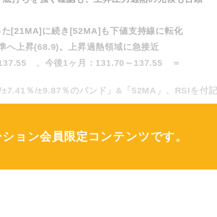
21MA]に続き[52MA]も下値支持線に転化
準へ上昇(68.9)。上昇過熱領域に急接近
7.55 、今後1ヶ月：131.70～137.55 ＝
±7.41％/±9.87％のバンド」&「52MA」、RSIを付
ーション会員限定コンテンツです。