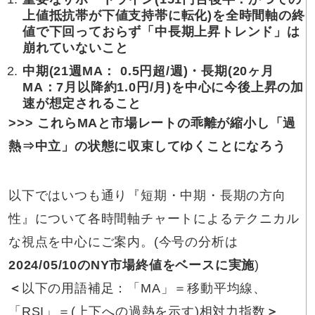
上値抵抗帯が下値支持帯に転化)を全時間軸の終
値で下回っておらず「中長期上昇トレンド」は
崩れていないこと
中期(21週MA： 0.5円超/週)・長期(20ヶ月
MA：
7月以降
約1.0円/月)を中心に今後上昇の加
速が想定されること
>>> これらMAと市場レートの乖離が縮小し「過
熱⇒中立」の状態に収束してゆくことになろう
以下ではいつも通り『短期・中期・長期の方向
性』について各時間軸チャートによるテクニカル
な視点を中心にご案内。(今号の分析は
2024/05/10
のNY市場終値をベースに実施
)
＜
以下の用語補足：「MA」＝移動平均線、
「RSI」＝(上下への過熱を示す)相対力指数
＞