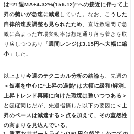
は“21週MA+4.32%(156.12)”への接近に伴って上
昇の勢いが急速に減退
していた。なお、
こうした
自律的速度調整も見られたため
、直近数週間で急
激に高まった市場変動率は想定通り落ち着きを取
り戻しつつあり「
週間レンジは3.15円へ大幅に縮
小
」した。
以上より
今週のテクニカル分析の結論
も、先週の
＜短期を中心に“上昇の過熱”は大幅に緩和/解消。
上昇トレンド再開に向けた環境は整いつつある＞
とほぼ同じ
だが、先週指摘した以下の要因に
＜上
昇のペースは減速する＞点を加えて、その蓋然性
の高まりを見込んでいる
。
重要なサポートライン(151円台後半：かつての