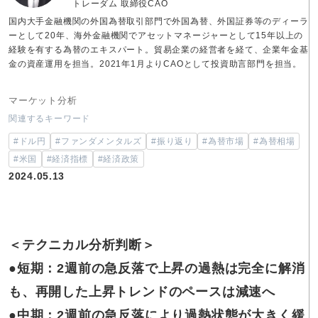
トレーダム 取締役CAO
国内大手金融機関の外国為替取引部門で外国為替、外国証券等のディーラ
ーとして20年、海外金融機関でアセットマネージャーとして15年以上の
経験を有する為替のエキスパート。貿易企業の経営者を経て、企業年金基
金の資産運用を担当。2021年1月よりCAOとして投資助言部門を担当。
マーケット分析
関連するキーワード
#ドル円
#ファンダメンタルズ
#振り返り
#為替市場
#為替相場
#米国
#経済指標
#経済政策
2024.05.13
＜テクニカル分析判断＞
●短期：2週前の急反落で上昇の過熱は完全に解消
も、再開した上昇トレンドのペースは減速へ
●中期：2週前の急反落により過熱状態が大きく緩