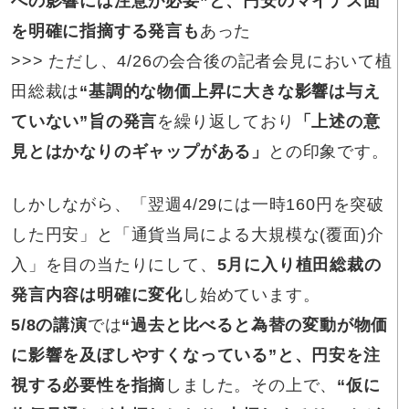
への影響には注意が必要”と、円安のマイナス面
を明確に指摘する発言も
あった
>>> ただし、4/26の会合後の記者会見において植
田総裁は
“基調的な物価上昇に大きな影響は与え
ていない”旨の発言
を繰り返しており
「上述の意
見とはかなりのギャップがある」
との印象です。
しかしながら、「翌週4/29には一時160円を突破
した円安」と「通貨当局による大規模な(覆面)介
入」を目の当たりにして、
5月に入り植田総裁の
発言内容は明確に変化
し始めています。
5/8の講演
では
“過去と比べると為替の変動が物価
に影響を及ぼしやすくなっている”と、円安を注
視する必要性を指摘
しました。その上で、
“仮に