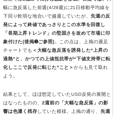
幅に急反落した前週(4/29週)に21日移動平均線を
下回り軟弱な地合いで越週していたが、
先週の反
発によって終値であっさりとこの水準を回復し
「長期上昇トレンド」の堅固さを改めて市場に印
象付けた(後掲➊ご参照)
。この点は、上掲の週足
チャートでも
＜大幅な急反落を誘発した“上昇の
過熱”と、かつての上値抵抗帯が“下値支持帯に転
化しここで反発に転じた”こと＞
からも見て取れ
よう。
結果として、ほぼ想定していたUSD反発の展開と
はなったものの、
2週前の「大幅な急反落」の影
響は色濃く残存
していた模様。上掲の通り、
先週