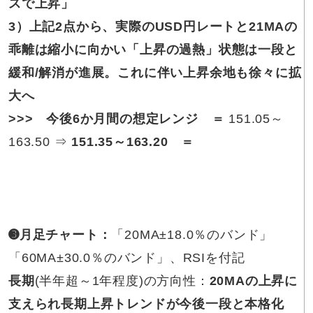
スで上昇」
3）上記2点から、実際のUSD円レートと21MAの
乖離は縮小に向かい「上昇の過熱」状態は一段と
緩和/解消が進展。これに伴い上昇余地も徐々に拡
大へ
>>>
今後6か月間の想定レンジ
＝
151.05～
163.50 ⇒
151.35～163.20
＝
➌月足チャート：
「20MA±18.0％のバンド」
「60MA±30.0％のバンド」、RSIを付記
長期
(半年超～1年程度)の方向性：
20MAの上昇に
支えられ長期上昇トレンドが今後一段と本格化