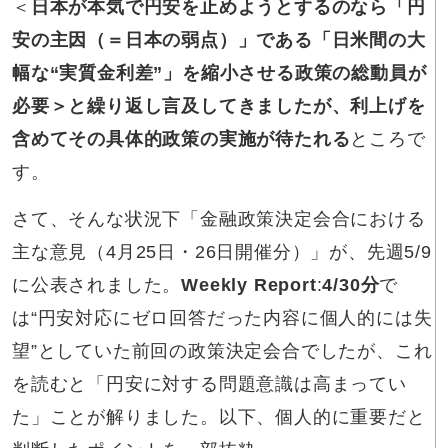
＜
日本が本気で円安を止めようとするのなら「円
安の主因（＝日本の弱点）」である「日米間の大
幅な“実質金利差”」を縮小させる政策の総動員が
必要＞と繰り返し言及してきましたが、利上げを
含めてその具体的政策の実施が待たれる
ところで
す。
さて、そんな状況下「金融政策決定会合における
主な意見（4月25日・26日開催分）」が、先週5/9
に公表されました。
Weekly Report
:
4/30分
で
は“円安対応にゼロ回答だった内容に個人的には失
望”としていた前回の政策決定会合でしたが、これ
を読むと「円安に対する問題意識は高まってい
た」ことが解りました。以下、個人的に重要だと