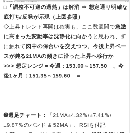
□「調整不可避の過熱」は解消 ⇒ 想定通り明確な
底打ち/反発が示現（上図参照）
◇
上昇トレンド再開は確実も、ここ数週間で
急激
に高まった変動率は沈静化に向かう
と思われ、折
に触れて
図中の保合いを交えつつ、今後上昇ペー
スが鈍る21MAの傾きに沿った上昇へ移行か
>>> 想定レンジ＝
今週：
153.00～157.50
、
今
後1ヶ月：
151.35～159.60
＝
➋週足チャート：
「21MA±4.32％/±7.41％/
±9.87％のバンド & 52MA」、RSIを付記