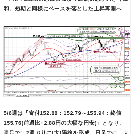
和。短期と同様にペースを落とした上昇再開へ
5/6週は「寄付152.88：152.79～155.94：終値
155.76(前週比+2.88円の大幅な円安)」
となり、
週足では
2週ぶりに(大)陽線を形成
。
日足では、
大