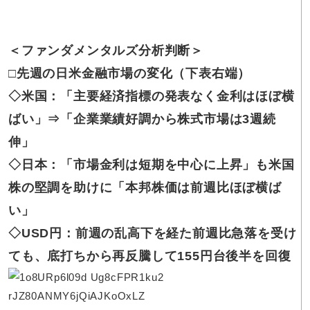
＜ファンダメンタルズ分析判断＞
□先週の日米金融市場の変化（下表右端）
◇米国：「主要経済指標の発表なく金利はほぼ横
ばい」⇒「企業業績好調から株式市場は3週続
伸」
◇日本：「市場金利は短期を中心に上昇」も米国
株の堅調を助けに「本邦株価は前週比ほぼ横ば
い」
◇USD円：前週の乱高下を経た前週比急落を受け
ても、底打ちから再反騰して155円台後半を回復