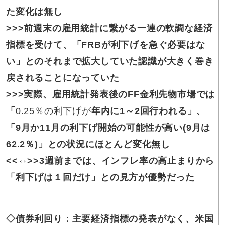
た変化は無し
>>>前週末の雇用統計に繋がる一連の軟調な経済
指標を受けて、「FRBが利下げを急ぐ必要はな
い」とのそれまで拡大していた認識が大きく巻き
戻されることになっていた
>>>実際、雇用統計発表後のFF金利先物市場では
「
0.25％の利下げが
年内に1～2回行われる」、
「9月か11月の利下げ開始の可能性が高い(9月は
62.2％)」との状況にほとんど変化無し
<<⇔>>3週前までは、インフレ率の高止まりから
「利下げは１回だけ」との見方が優勢だった
◇債券利回り：主要経済指標の発表がなく、米国