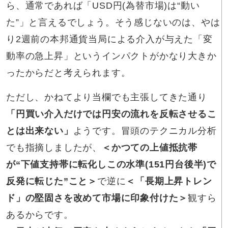
ら、通常であれば「USD円(為替市場)は“動い
た”」と言えるでしょう。そう感じないのは、やは
り2週前の本邦通貨当局による介入が与えた「変
動率の急上昇」というインパクトがかなり大きか
ったからだと考えられます。
ただし、かねてより当欄でも主張してきた通り
「円買い介入だけでは円安の流れを反転させるこ
とは出来ない」
ようです。冒頭のテクニカル分析
でも指摘しましたが、
＜かつての上値抵抗帯
が“下値支持帯に転化しこの水準(151円台後半)で
反発に転じた”こと＞
で逆に
＜「長期上昇トレン
ド」の堅固さを改めて市場に印象付けた＞
観すら
あるからです。