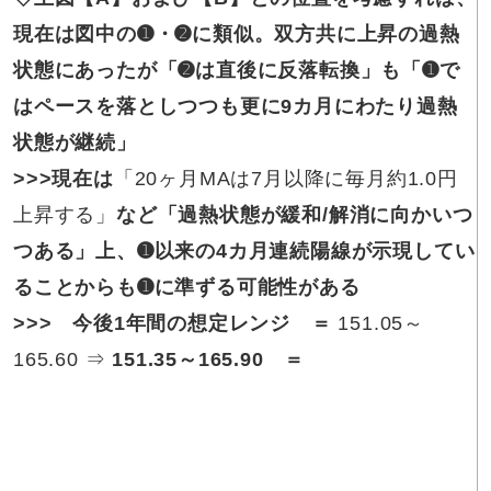
現在は図中の➊・➋に類似。双方共に上昇の過熱
状態にあったが「➋は直後に反落転換」も「➊で
はペースを落としつつも更に9カ月にわたり過熱
状態が継続」
>>>現在は
「20ヶ月MAは7月以降に毎月約1.0円
上昇する」
など「過熱状態が緩和/解消に向かいつ
つある」上、➊以来の4カ月連続陽線が示現してい
ることからも➊に準ずる可能性がある
>>> 今後1年間の想定レンジ ＝
151.05～
165.60 ⇒
151.35～165.90
＝