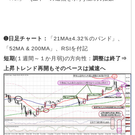
➊日足チャート：
「21MA±4.32％のバンド」、
「52MA & 200MA」、RSIを付記
短期
(１週間～１か月弱)の方向性：
調整は終了⇒
上昇トレンド再開もそのペースは減速へ