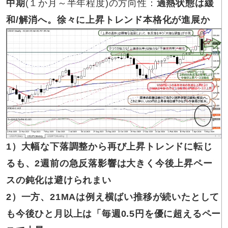
中期
(１か月～半年程度)の方向性：
過熱状態は緩
和/解消へ。徐々に上昇トレンド本格化が進展か
1）大幅な下落調整から再び上昇トレンドに転じ
るも、2週前の急反落影響は大きく今後上昇ペー
スの鈍化は避けられまい
2）一方、21MAは例え横ばい推移が続いたとして
も今後ひと月以上は「毎週0.5円を優に超えるペー