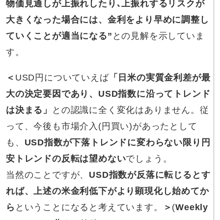
物価見通しが上振れしたり､上振れするリスクが
大きくなった場合には、金利をより早めに調整し
ていくことが適当になる”
との見解を示していま
す。
＜
USD円についていえば
「日米の実質金利差が最
大の決定要因であり、USD指数に沿ってトレンド
は決まる」
との認識に全く変化はありません。従
って、今後も市場介入(円買い)があったとして
も、
USD指数が下落トレンドに変わらない限り円
安トレンドの反転は望めない
でしょう。
当然のことですが、
USD指数が反落に転じるとす
れば、上述の米金利低下がより顕現化し始めてか
ら
ということになると考えています。
＞
(
Weekly