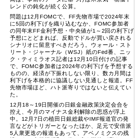
レンドの鈍化が続く公算。
問題は12月FOMCで、FF先物市場で2024年末
に5回の利下げを織り込むなか、FOMC参加者
の同年末FF金利予想・中央値が1～2回の利下げ
予想にとどまれば、反動でドルが買い戻される
シナリオに留意すべきだろう。ウォール・スト
リート・ジャーナル（WSJ）紙のFed番、ニッ
ク・ティミラオス記者は12月10日付けの記事
で、FOMC参加者は2024年の利下げを予想する
ものの、経済が下振れしない限り、数カ月間は
利下げを本格的に協議しない見通しと報道。FF
先物市場ほど、ハト派寄りではないと伝えてい
た。
12月18～19日開催の日銀金融政策決定会合を
控え、今月のマイナス金利解除の思惑が浮上
中。12月7日の植田日銀総裁やIMF報道官の発
言などがトリガーとなったほか、足元で安倍派
5人衆更迭の報道もあって、アベノミクスの残