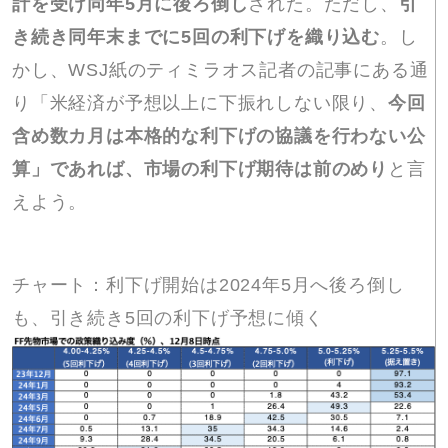
計を受け同年5月に後ろ倒し
された。ただし、
引
き続き同年末までに5回の利下げを織り込む
。し
かし、WSJ紙のティミラオス記者の記事にある通
り「米経済が予想以上に下振れしない限り、
今回
含め数カ月は本格的な利下げの協議を行わない公
算」であれば、市場の利下げ期待は前のめり
と言
えよう。
チャート：利下げ開始は2024年5月へ後ろ倒し
も、引き続き5回の利下げ予想に傾く