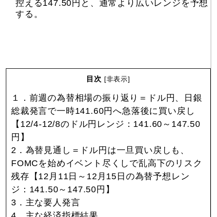
控える147.50円と、通常より広いレンジを予想
する。
目次
[
非表示
]
１．前週の為替相場の振り返り＝ドル円、日銀
総裁発言で一時141.60円へ急落後に買い戻し
【12/4-12/8のドル円レンジ：141.60～147.50
円】
2．為替見通し＝ドル円は一旦買い戻しも、
FOMCを始めイベント尽くしで乱高下のリスク
残存【12月11日～12月15日の為替予想レン
ジ：141.50～147.50円】
3．主な要人発言
4．主な経済指標結果