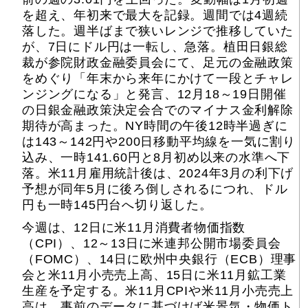
を超え、年初来で最大を記録。週間では4週続
落した。週半ばまで狭いレンジで推移していた
が、7日にドル円は一転し、急落。植田日銀総
裁が参院財政金融委員会にて、足元の金融政策
をめぐり「年末から来年にかけて一段とチャレ
ンジングになる」と発言、12月18～19日開催
の日銀金融政策決定会合でのマイナス金利解除
期待が高まった。NY時間の午後12時半過ぎに
は143～142円や200日移動平均線を一気に割り
込み、一時141.60円と8月初め以来の水準へ下
落。米11月雇用統計後は、2024年3月の利下げ
予想が同年5月に後ろ倒しされるにつれ、ドル
円も一時145円台へ切り返した。
今週は、12日に米11月消費者物価指数
（CPI）、12～13日に米連邦公開市場委員会
（FOMC）、14日に欧州中央銀行（ECB）理事
会と米11月小売売上高、15日に米11月鉱工業
生産を予定する。米11月CPIや米11月小売売上
高は、事前のデータに基づけば米景気・物価ト