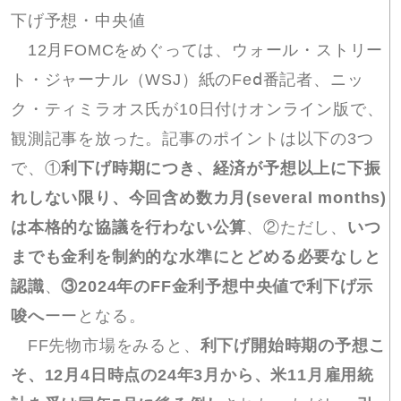
下げ予想・中央値
12月FOMCをめぐっては、ウォール・ストリー
ト・ジャーナル（WSJ）紙のFeⅾ番記者、ニッ
ク・ティミラオス氏が10日付けオンライン版で、
観測記事を放った。記事のポイントは以下の3つ
で、①
利下げ時期につき、経済が予想以上に下振
れしない限り、今回含め数カ月(several months)
は本格的な協議を行わない公算
、②ただし、
いつ
までも金利を制約的な水準にとどめる必要なしと
認識
、
③2024年のFF金利予想中央値で利下げ示
唆へ
ーーとなる。
FF先物市場をみると、
利下げ開始時期の予想こ
そ、12月4日時点の24年3月から、米11月雇用統