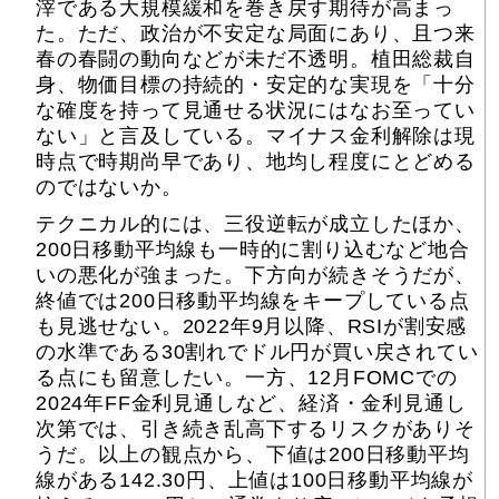
滓である大規模緩和を巻き戻す期待が高まっ
た。ただ、政治が不安定な局面にあり、且つ来
春の春闘の動向などが未だ不透明。植田総裁自
身、物価目標の持続的・安定的な実現を「十分
な確度を持って見通せる状況にはなお至ってい
ない」と言及している。マイナス金利解除は現
時点で時期尚早であり、地均し程度にとどめる
のではないか。
テクニカル的には、三役逆転が成立したほか、
200日移動平均線も一時的に割り込むなど地合
いの悪化が強まった。下方向が続きそうだが、
終値では200日移動平均線をキープしている点
も見逃せない。2022年9月以降、RSIが割安感
の水準である30割れでドル円が買い戻されてい
る点にも留意したい。一方、12月FOMCでの
2024年FF金利見通しなど、経済・金利見通し
次第では、引き続き乱高下するリスクがありそ
うだ。以上の観点から、下値は200日移動平均
線がある142.30円、上値は100日移動平均線が