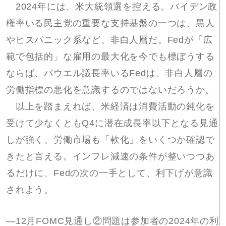
2024年には、米大統領選を控える。バイデン政
権率いる民主党の重要な支持基盤の一つは、黒人
やヒスパニック系など、非白人層だ。Fedが「広
範で包括的」な雇用の最大化を今でも標ぼうする
ならば、パウエル議長率いるFedは、非白人層の
労働指標の悪化を意識するのではないだろうか。
以上を踏まえれば、米経済は消費活動の鈍化を
受けて少なくともQ4に潜在成長率以下となる見通
しが強く、労働市場も「軟化」をいくつか確認で
きたと言える。インフレ減速の条件が整いつつあ
るだけに、Fedの次の一手として、利下げが意識
されよう。
―12月FOMC見通し②問題は参加者の2024年の利