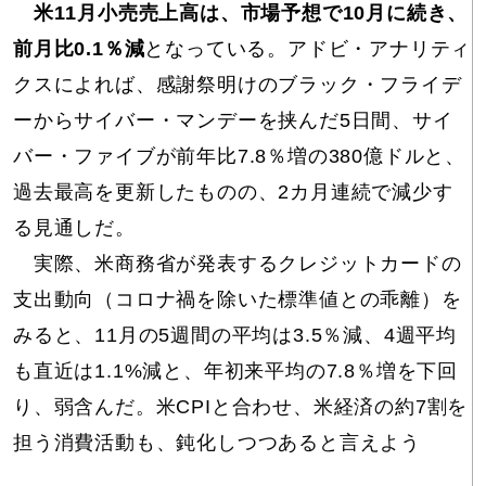
米11月小売売上高は、市場予想で10月に続き、
前月比0.1％減
となっている。アドビ・アナリティ
クスによれば、感謝祭明けのブラック・フライデ
ーからサイバー・マンデーを挟んだ5日間、サイ
バー・ファイブが前年比7.8％増の380億ドルと、
過去最高を更新したものの、2カ月連続で減少す
る見通しだ。
実際、米商務省が発表するクレジットカードの
支出動向（コロナ禍を除いた標準値との乖離）を
みると、11月の5週間の平均は3.5％減、4週平均
も直近は1.1%減と、年初来平均の7.8％増を下回
り、弱含んだ。米CPIと合わせ、米経済の約7割を
担う消費活動も、鈍化しつつあると言えよう