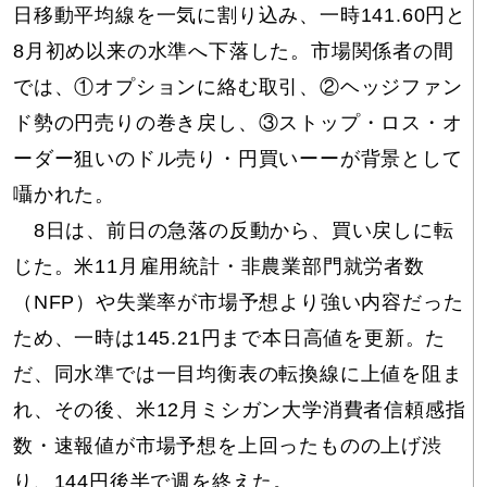
日移動平均線を一気に割り込み、一時141.60円と
8月初め以来の水準へ下落した。市場関係者の間
では、①オプションに絡む取引、②ヘッジファン
ド勢の円売りの巻き戻し、③ストップ・ロス・オ
ーダー狙いのドル売り・円買いーーが背景として
囁かれた。
8日は、前日の急落の反動から、買い戻しに転
じた。米11月雇用統計・非農業部門就労者数
（NFP）や失業率が市場予想より強い内容だった
ため、一時は145.21円まで本日高値を更新。た
だ、同水準では一目均衡表の転換線に上値を阻ま
れ、その後、米12月ミシガン大学消費者信頼感指
数・速報値が市場予想を上回ったものの上げ渋
り、144円後半で週を終えた。