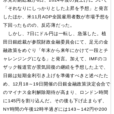
氷見野副総裁が6日、2024年度の賃上げについて
「それなりにしっかりとした上昇を予想」と発言
したほか、米11月ADP全国雇用者数が市場予想を
下回ったものの、反応薄だった。
しかし、7日にドル円は一転し、急落した。植
田日銀総裁が参院財政金融委員会にて、足元の金
融政策をめぐり「年末から来年にかけて一段とチ
ャレンジングになる」と発言。加えて、IMFのコ
ザック報道官が景気回復の継続を予想した上で、
日銀は短期金利引き上げを準備すべきと述べたた
め、12月18～19日開催の日銀金融政策決定会合で
のマイナス金利解除期待が高まり、ロンドン時間
に145円を割り込んだ。その後も下げ止まらず、
NY時間の午後12時半過ぎには143～142円や200