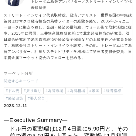
トレーダム為替アンバサダー／ストリート・インサイツ代
表取締役
ストリート・インサイツ代表取締役、経済アナリスト 世界各国の中銀政
策およびマクロ経済担当の為替ライターの経験を経て、2005年からニュ
ーヨークに拠点を移し、金融・経済の最前線、ウォール街で取材活動に従
事。2015年に帰国、三井物産戦略研究所にて北米経済担当の研究員、双
日総合研究所で米国政治経済や経済安全保障などの上級主任／研究員を経
て、株式会社ストリート・インサイツを設立。その他、トレーダムにて為
替アンバサダー、計量サステナビリティ学機構にて第三者委員会委員、日
本貴金属マーケット協会のフェローを務める。
マーケット分析
関連するキーワード
#ドル円
#振り返り
#為替市場
#為替相場
#米国
#経済指標
#経済政策
#要人発言
2023.12.11
―Executive Summary―
ドル円の変動幅は12月4日週に5.90円と、その
前の週の3.01円を上回った。変動幅は1月初週