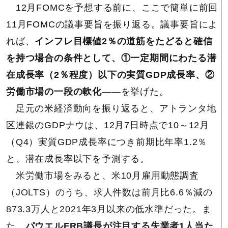
12月FOMCを予想する前に、ここで簡単に前回
11月FOMCの議事要旨を振り返る。議事要旨によ
れば、
インフレ目標値2％の道筋をたどると確信
を持つ場合の条件として、①一定期間にわたる潜
在成長率（2％程度）以下の実質GDP成長率、②
労働市場の一段の軟化
――を挙げた。
足元の米経済動向を振り返ると、アトランタ地
区連銀のGDPナウは、12月7日時点で10～12月
（Q4）実質GDP成長率につき前期比年率1.2％
と、潜在成長率以下を予測する。
米労働市場をみると、米10月雇用動態調査
（JOLTS）のうち、求人件数は前月比6.6％減の
873.3万人と2021年3月以来の低水準だった。ま
た、
パウエルFRB議長が注目する失業者1人当た