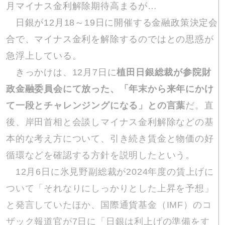
月マイナス金利解除期待高まるが…
日銀が12月18～19日に開催する金融政策決定会
合で、マイナス金利を解除するのではとの思惑が
急浮上している。
きっかけは、12月7日に
植田日銀総裁が参院財
政金融委員会にて放った、「年末から来年にかけ
て一段とチャレンジングになる」との言葉
だ。直
後、岸田首相と会談しマイナス金利解除などの基
本的な考え方について、引き続き賃金と物価の好
循環などを確認する方針を説明したという。
12月6日に氷見野副総裁が2024年度の賃上げに
ついて「それなりにしっかりとした上昇を予想」
と発言していたほか、国際通貨基金（IMF）のコ
ザック報道官が7日に「日銀は利上げの準備をす