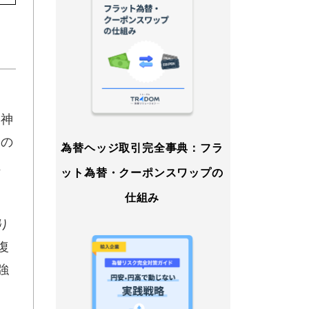
の神
％の
為替ヘッジ取引完全事典：フラ
、
ット為替・クーポンスワップの
仕組み
り
復
強