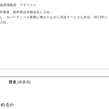
 為替情報部 アナリスト
卒業後、国内商品先物会社に入社。
し、カバーディール業務に携わりながら市況サービスも担当。2013年に
に入社。
目次
[
非表示
]
薄めるか