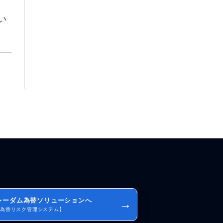
い
レーダム為替ソリューションへ
→
I為替リスク管理システム】