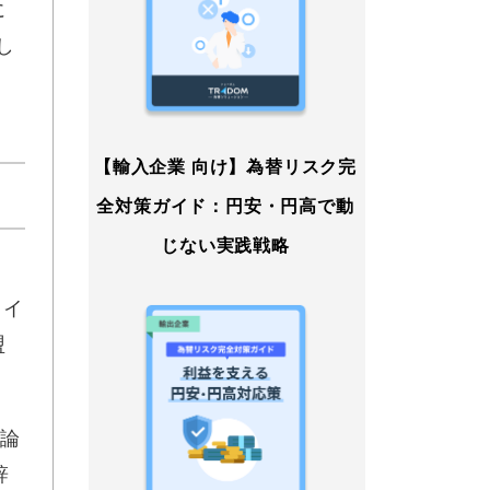
に
し
【輸入企業 向け】為替リスク完
全対策ガイド：円安・円高で動
じない実践戦略
、イ
盟
議論
辞