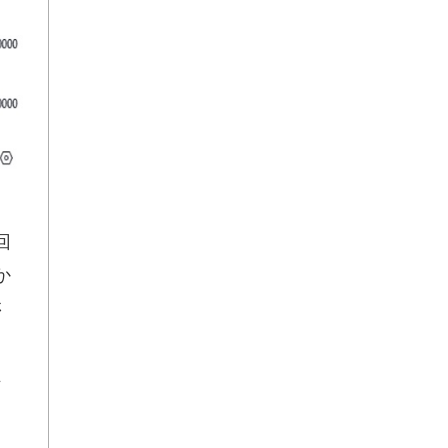
回
か
さ
。
、