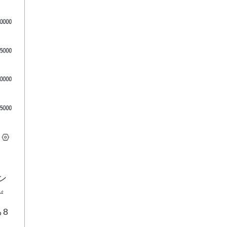
ン
ず
8