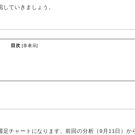
認していきましょう。
目次
[
非表示
]
週足チャートになります。前回の分析（
9月11日
）か