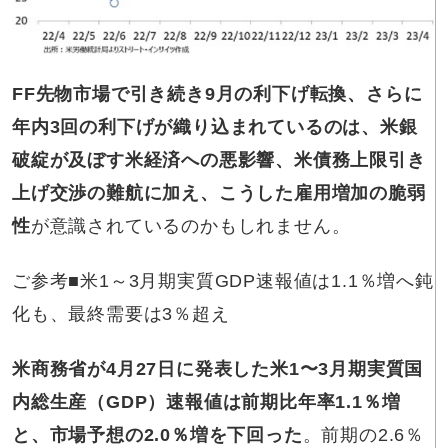
FF先物市場で引き続き9月の利下げ転換、さらに
年内3回の利下げが織り込まれているのは、米銀
破綻が及ぼす米経済への悪影響、米債務上限引き
上げ交渉の難航に加え、こうした雇用増加の脆弱
性
が意識されているのかもしれません。
ご参考■米1～3月期実質GDP速報値は1.1％増へ鈍
化も、最終需要は3％超え
米商務省が4月27日に発表した米1〜3月期実質国
内総生産（GDP）速報値は前期比年率1.1％増
と、市場予想の2.0％増を下回った
。前期の2.6％