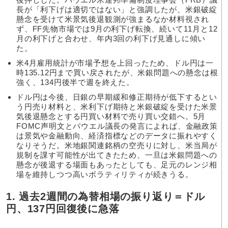
長が「利下げは適切ではない」と強調したが、米銀破綻
懸念を受けて米景気後退観測が強まるなか材料視され
ず、FF先物市場では9月の利下げ転換、続いて11月と12
月の利下げと合わせ、年内3回の利下げ見通しに傾い
た。
米4月雇用統計が市場予想を上回ったため、ドル円は一
時135.12円まで買い戻されたが、米銀問題への懸念は根
強く、134円後半で週を終えた。
ドル円は今後、日銀の早期緩和修正期待が低下するとい
う円売り材料と、米利下げ期待と米銀破綻を受けた米景
気後退懸念とする円買い材料で売り買い交錯へ。5月
FOMC声明文とパウエル議長の発言によれば、金融政策
は景気や金融動向、経済指標などのデータに振れやすく
なりそうだ。米地銀関連銘柄の空売りに対し、米当局が
規制を課す可能性が出てきたため、一旦は米銀問題への
懸念が後退する場面もあったとしても、足元のレンジ相
場を維持しつつ高いボラティリティが続きうる。
1. 過去2週間の為替相場の振り返り＝ドル
円、137円回復後に急落