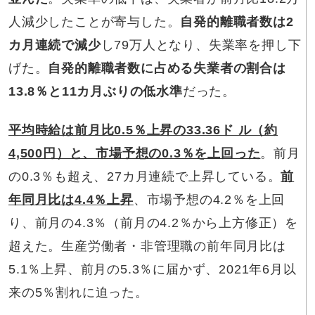
人減少したことが寄与した。
自発的離職者数は2
カ月連続で減少
し79万人となり、失業率を押し下
げた。
自発的離職者数に占める失業者の割合は
13.8％と11カ月ぶりの低水準
だった。
平均時給は前月比0.5％上昇の33.36ド ル（約
4,500円）と、市場予想の0.3％を上回った
。前月
の0.3％も超え、27カ月連続で上昇している。
前
年同月比は4.4％上昇
、市場予想の4.2％を上回
り、前月の4.3％（前月の4.2％から上方修正）を
超えた。生産労働者・非管理職の前年同月比は
5.1％上昇、前月の5.3％に届かず、2021年6月以
来の5％割れに迫った。