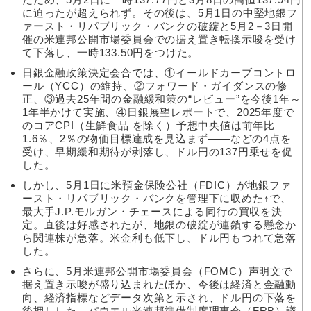
に迫ったが超えられず。その後は、5月1日の中堅地銀フ
ァースト・リパブリック・バンクの破綻と5月2－3日開
催の米連邦公開市場委員会での据え置き転換示唆を受け
て下落し、一時133.50円をつけた。
日銀金融政策決定会合では、①イールドカーブコントロ
ール（YCC）の維持、②フォワード・ガイダンスの修
正、③過去25年間の金融緩和策の“レビュー”を今後1年～
1年半かけて実施、④日銀展望レポートで、2025年度で
のコアCPI（生鮮食品 を除く）予想中央値は前年比
1.6％、2％の物価目標達成を見込まず――などの4点を
受け、早期緩和期待が剥落し、ドル円の137円乗せを促
した。
しかし、5月1日に米預金保険公社（FDIC）が地銀ファ
ースト・リパブリック・バンクを管理下に収めた↑で、
最大手J.P.モルガン・チェースによる同行の買収を決
定。直後は好感されたが、地銀の破綻が連鎖する懸念か
ら関連株が急落。米金利も低下し、ドル円もつれて急落
した。
さらに、5月米連邦公開市場委員会（FOMC）声明文で
据え置き示唆が盛り込まれたほか、今後は経済と金融動
向、経済指標などデータ次第と示され、ドル円の下落を
後押しした。パウエル米連邦準備制度理事会（FRB）議