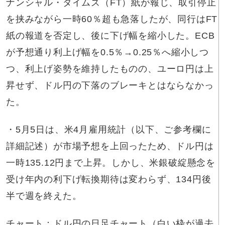
ナンシャル・タイムズ（FT）紙が報じ、取引停止
を挟みながら一時60％超も急落したが、同行はFT
紙の報道を否定し、後に下げ幅を縮小した。ECB
が予想通り利上げ幅を0.5％→0.25％へ縮小しつ
つ、利上げ姿勢を維持したものの、ユーロ円は上
昇せず、ドル円の下落のブレーキとはならなかっ
た。
・5月5日は、米4月雇用統計（以下、ご参考欄に
詳細記述）が市場予想を上回ったため、ドル円は
一時135.12円まで上昇。しかし、米銀破綻懸念を
受け年内の利下げ転換期待は変わらず、134円後
半で週を終えた。
チャート：ドル円の日足チャート（白い枠が過去