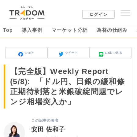
ログイン
Top
導入事例
マーケット分析
為替の仕組み
シェア
ツイート
LINEで送る
【完全版】Weekly Report
(5/8): 「ドル円、日銀の緩和修
正期待剥落と米銀破綻問題でレ
ンジ相場突入か」
この記事の著者
安田 佐和子