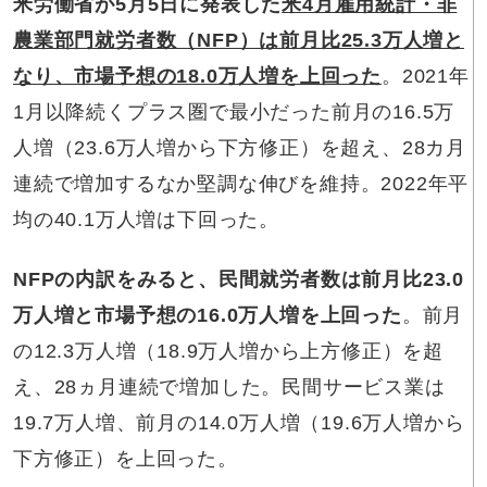
米労働省が5月5日に発表した
米4月雇用統計・非
農業部門就労者数（NFP）は前月比25.3万人増と
なり、市場予想の18.0万人増を上回った
。2021年
1月以降続くプラス圏で最小だった前月の16.5万
人増（23.6万人増から下方修正）を超え、28カ月
連続で増加するなか堅調な伸びを維持。2022年平
均の40.1万人増は下回った。
NFPの内訳をみると、民間就労者数は前月比23.0
万人増と市場予想の16.0万人増を上回った
。前月
の12.3万人増（18.9万人増から上方修正）を超
え、28ヵ月連続で増加した。民間サービス業は
19.7万人増、前月の14.0万人増（19.6万人増から
下方修正）を上回った。