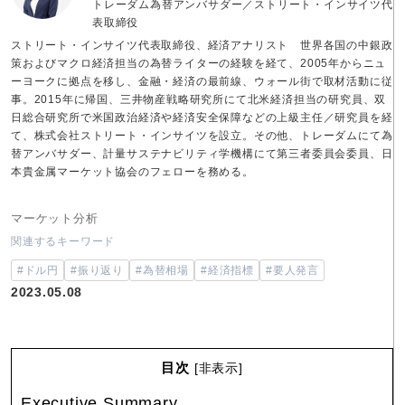
トレーダム為替アンバサダー／ストリート・インサイツ代
表取締役
ストリート・インサイツ代表取締役、経済アナリスト 世界各国の中銀政
策およびマクロ経済担当の為替ライターの経験を経て、2005年からニュ
ーヨークに拠点を移し、金融・経済の最前線、ウォール街で取材活動に従
事。2015年に帰国、三井物産戦略研究所にて北米経済担当の研究員、双
日総合研究所で米国政治経済や経済安全保障などの上級主任／研究員を経
て、株式会社ストリート・インサイツを設立。その他、トレーダムにて為
替アンバサダー、計量サステナビリティ学機構にて第三者委員会委員、日
本貴金属マーケット協会のフェローを務める。
マーケット分析
関連するキーワード
#ドル円
#振り返り
#為替相場
#経済指標
#要人発言
2023.05.08
目次
[
非表示
]
Executive Summary