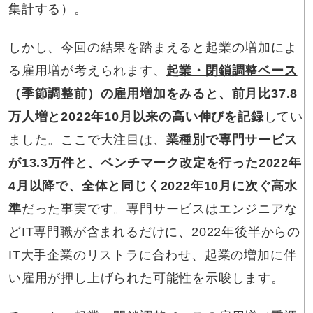
集計する）。
しかし、今回の結果を踏まえると起業の増加によ
る雇用増が考えられます、
起業・閉鎖調整ベース
（季節調整前）の雇用増加をみると、前月比37.8
万人増と2022年10月以来の高い伸びを記録
してい
ました。ここで大注目は、
業種別で専門サービス
が13.3万件と、ベンチマーク改定を行った2022年
4月以降で、全体と同じく2022年10月に次ぐ高水
準
だった事実です。専門サービスはエンジニアな
どIT専門職が含まれるだけに、2022年後半からの
IT大手企業のリストラに合わせ、起業の増加に伴
い雇用が押し上げられた可能性を示唆します。