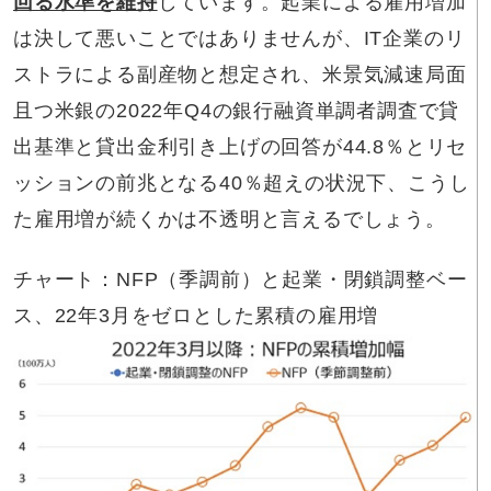
回る水準を維持
しています。起業による雇用増加
は決して悪いことではありませんが、IT企業のリ
ストラによる副産物と想定され、米景気減速局面
且つ米銀の2022年Q4の銀行融資単調者調査で貸
出基準と貸出金利引き上げの回答が44.8％とリセ
ッションの前兆となる40％超えの状況下、こうし
た雇用増が続くかは不透明と言えるでしょう。
チャート：NFP（季調前）と起業・閉鎖調整ベー
ス、22年3月をゼロとした累積の雇用増