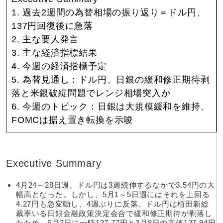
1. 過去2週間の為替相場の振り返り＝ドル円、
137円回復後に急落
2. 主な要人発言
3. 主な経済指標結果
4. 今週の経済指標予定
5. 為替見通し：ドル円、日銀の緩和修正期待剥
落と米銀破綻問題でレンジ相場突入か
6. 今週のトピック：日銀は大規模緩和を維持、
FOMCは据え置き転換を示唆
Executive Summary
4月24～28日週、ドル円は3週続伸するなかで3.54円の大
幅高となった。しかし、5月1～5日週にはそれを上回る
4.27円も急変動し、4週ぶりに反落。ドル円は植田新総
裁率いる日銀金融政策決定会合で緩和修正期待が剥落し
たため、5月2日に一時137.77円と3月8日の高値137.94円