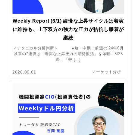
Weekly Report (6/1) 緩慢な上昇サイクルは着実
に維持も、上下双方の強力な圧力が拮抗し膠着が
継続
＜テクニカル分析判断＞ ●短・中期：前週の’24年6月
以来の7連騰は「着実な上昇圧力の増勢復活」を示唆 □5/25
週：「寄 […]
2026.06.01
マーケット分析