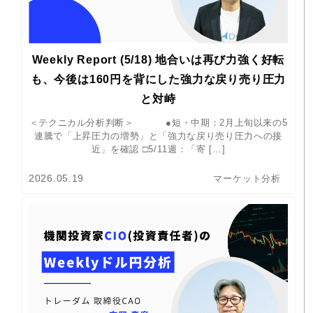
Weekly Report (5/18) 地合いは再び力強く好転
も、今後は160円を背にした強力な戻り売り圧力
と対峙
＜テクニカル分析判断＞ ●短・中期：2月上旬以来の5
連騰で「上昇圧力の増勢」と「強力な戻り売り圧力への接
近」を確認 □5/11週：「寄 […]
2026.05.19
マーケット分析