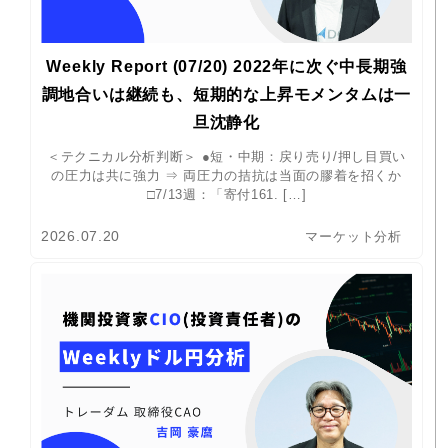
Weekly Report (07/20) 2022年に次ぐ中長期強
調地合いは継続も、短期的な上昇モメンタムは一
旦沈静化
＜テクニカル分析判断＞ ●短・中期：戻り売り/押し目買い
の圧力は共に強力 ⇒ 両圧力の拮抗は当面の膠着を招くか
□7/13週：「寄付161. […]
2026.07.20
マーケット分析