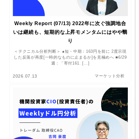
Weekly Report (07/13) 2022年に次ぐ強調地合
いは継続も、短期的な上昇モメンタムにはやや翳
り
＜テクニカル分析判断＞ ●短・中期：163円を前に 2度示現
した反落が再度[一時的なものに止まるか]を見極めへ ■6/29
週：「寄付161. […]
2026.07.13
マーケット分析