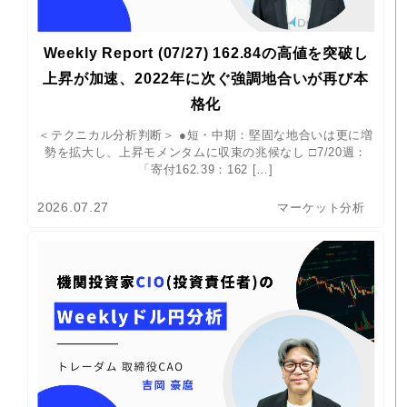
Weekly Report (07/27) 162.84の高値を突破し
上昇が加速、2022年に次ぐ強調地合いが再び本
格化
＜テクニカル分析判断＞ ●短・中期：堅固な地合いは更に増
勢を拡大し、上昇モメンタムに収束の兆候なし □7/20週：
「寄付162.39：162 […]
2026.07.27
マーケット分析