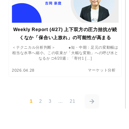
Weekly Report (4/27) 上下双方の圧力拮抗が続
くなか「保合い上放れ」の可能性が高まる
＜テクニカル分析判断＞ ●短・中期：足元の変動幅は
相当な水準へ縮小。この収束が「大幅な変動」への呼び水と
なるか □4/20週：「寄付1 […]
2026.04.28
マーケット分析
1
2
3
…
21