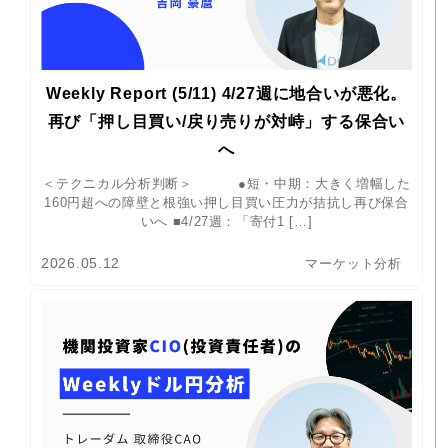
Weekly Report (5/11) 4/27週に地合いが悪化。
再び「押し目買い/戻り売りが対峙」する保合い
へ
＜テクニカル分析判断＞ ●短・中期：大きく増幅した
160円超への障壁と根強い押し目買い圧力が拮抗し再び保合
いへ ■4/27週：「寄付1 […]
2026.05.12
マーケット分析