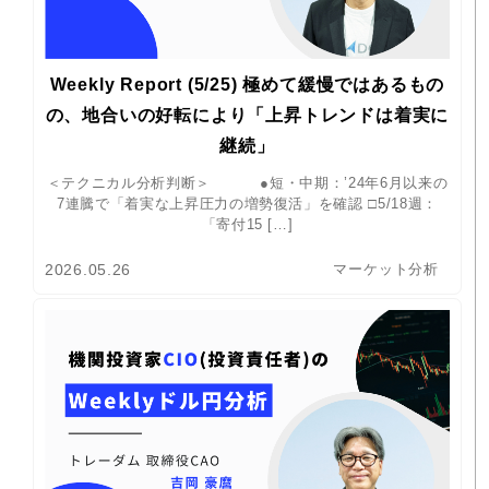
Weekly Report (5/25) 極めて緩慢ではあるもの
の、地合いの好転により「上昇トレンドは着実に
継続」
＜テクニカル分析判断＞ ●短・中期：’24年6月以来の
7連騰で「着実な上昇圧力の増勢復活」を確認 □5/18週：
「寄付15 […]
2026.05.26
マーケット分析