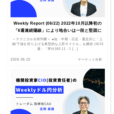
Weekly Report (06/22) 2022年10月以降初の
「6週連続陽線」により地合いは一段と堅固に
＜テクニカル分析判断＞ ●短・中期：日足・週足共に「上
値/下値を切り上げる典型的な上昇サイクル」を継続 □6/15
週：「寄付160.11：1 […]
2026.06.22
マーケット分析