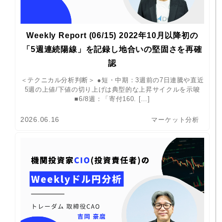
Weekly Report (06/15) 2022年10月以降初の
「5週連続陽線」を記録し地合いの堅固さを再確
認
＜テクニカル分析判断＞ ●短・中期：3週前の7日連騰や直近
5週の上値/下値の切り上げは典型的な上昇サイクルを示唆
■6/8週：「寄付160. […]
2026.06.16
マーケット分析