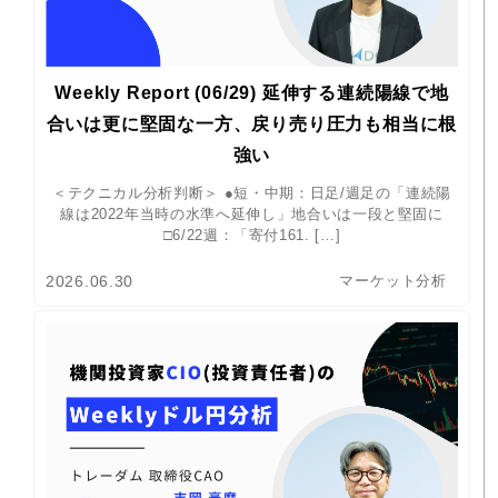
Weekly Report (06/29) 延伸する連続陽線で地
合いは更に堅固な一方、戻り売り圧力も相当に根
強い
＜テクニカル分析判断＞ ●短・中期：日足/週足の「連続陽
線は2022年当時の水準へ延伸し」地合いは一段と堅固に
□6/22週：「寄付161. […]
2026.06.30
マーケット分析